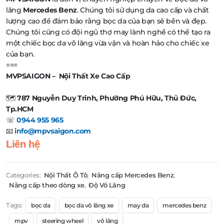
lăng
Mercedes Benz
. Chúng tôi sử dụng da cao cấp và chất
lượng cao để đảm bảo rằng bọc da của bạn sẽ bền và đẹp.
Chúng tôi cũng có đội ngũ thợ may lành nghề có thể tạo ra
một chiếc bọc da vô lăng vừa vặn và hoàn hảo cho chiếc xe
của bạn.
===
MVPSAIGON – Nội Thất Xe Cao Cấp
🗺️
787 Nguyễn Duy Trinh, Phường Phú Hữu, Thủ Đức,
Tp.HCM
☏
0944 955 965
📧
info@mpvsaigon.com
Liên hệ
Categories:
Nội Thất Ô Tô
,
Nâng cấp Mercedes Benz
,
Nâng cấp theo dòng xe
,
Độ Vô Lăng
Tags:
bọc da
bọc da vô lăng xe
may da
mercedes benz
mpv
steering wheel
vô lăng