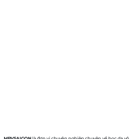
MPVSAIGON
là đơn vị chuyên nghiệp chuyên về bọc da vô