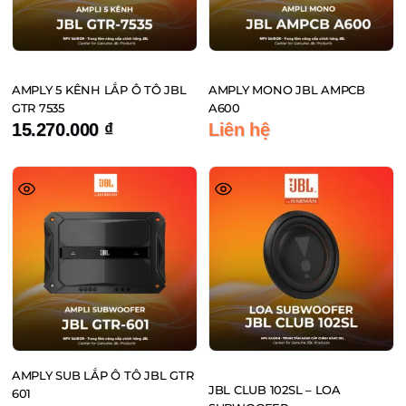
AMPLY 5 KÊNH LẮP Ô TÔ JBL
AMPLY MONO JBL AMPCB
GTR 7535
A600
15.270.000
₫
Liên hệ
AMPLY SUB LẮP Ô TÔ JBL GTR
JBL CLUB 102SL – LOA
601