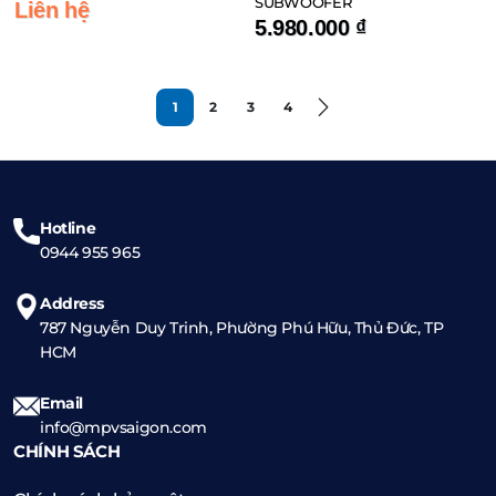
SUBWOOFER
Liên hệ
5.980.000
₫
1
2
3
4
Hotline
0944 955 965
Address
787 Nguyễn Duy Trinh, Phường Phú Hữu, Thủ Đức, TP
HCM
Email
info@mpvsaigon.com
CHÍNH SÁCH