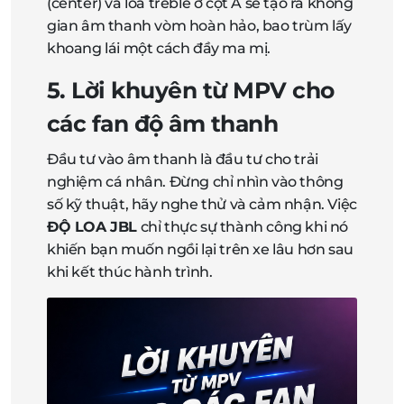
(center) và loa treble ở cột A sẽ tạo ra không
gian âm thanh vòm hoàn hảo, bao trùm lấy
khoang lái một cách đầy ma mị.
5. Lời khuyên từ MPV cho
các fan độ âm thanh
Đầu tư vào âm thanh là đầu tư cho trải
nghiệm cá nhân. Đừng chỉ nhìn vào thông
số kỹ thuật, hãy nghe thử và cảm nhận. Việc
ĐỘ LOA JBL
chỉ thực sự thành công khi nó
khiến bạn muốn ngồi lại trên xe lâu hơn sau
khi kết thúc hành trình.