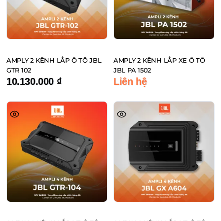
AMPLY 2 KÊNH LẮP Ô TÔ JBL
AMPLY 2 KÊNH LẮP XE Ô TÔ
GTR 102
JBL PA 1502
10.130.000
₫
Liên hệ