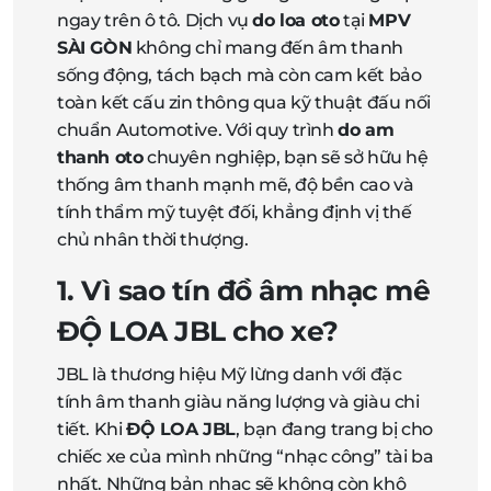
ngay trên ô tô. Dịch vụ
do loa oto
tại
MPV
SÀI GÒN
không chỉ mang đến âm thanh
sống động, tách bạch mà còn cam kết bảo
toàn kết cấu zin thông qua kỹ thuật đấu nối
chuẩn Automotive. Với quy trình
do am
thanh oto
chuyên nghiệp, bạn sẽ sở hữu hệ
thống âm thanh mạnh mẽ, độ bền cao và
tính thẩm mỹ tuyệt đối, khẳng định vị thế
chủ nhân thời thượng.
1. Vì sao tín đồ âm nhạc mê
ĐỘ LOA JBL
cho xe?
JBL là thương hiệu Mỹ lừng danh với đặc
tính âm thanh giàu năng lượng và giàu chi
tiết. Khi
ĐỘ LOA JBL
, bạn đang trang bị cho
chiếc xe của mình những “nhạc công” tài ba
nhất. Những bản nhạc sẽ không còn khô