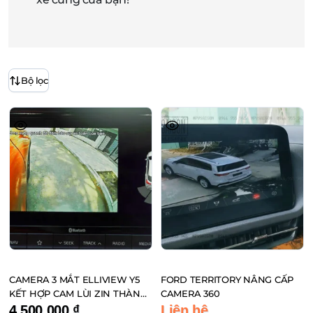
Bộ lọc
CAMERA 3 MẮT ELLIVIEW Y5
FORD TERRITORY NÂNG CẤP
KẾT HỢP CAM LÙI ZIN THÀNH
CAMERA 360
HỆ THỐNG CAM 360
4.500.000
₫
Liên hệ