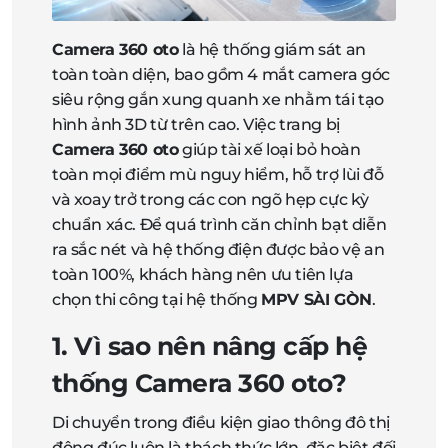
Camera 360 oto
là hệ thống giám sát an
toàn toàn diện, bao gồm 4 mắt camera góc
siêu rộng gắn xung quanh xe nhằm tái tạo
hình ảnh 3D từ trên cao. Việc trang bị
Camera 360 oto
giúp tài xế loại bỏ hoàn
toàn mọi điểm mù nguy hiểm, hỗ trợ lùi đỗ
và xoay trở trong các con ngõ hẹp cực kỳ
chuẩn xác. Để quá trình căn chỉnh bạt diễn
ra sắc nét và hệ thống điện được bảo vệ an
toàn 100%, khách hàng nên ưu tiên lựa
chọn thi công tại hệ thống
MPV SÀI GÒN
.
1. Vì sao nên nâng cấp hệ
thống Camera 360 oto?
Di chuyển trong điều kiện giao thông đô thị
đông đúc luôn là thách thức lớn, đặc biệt đối