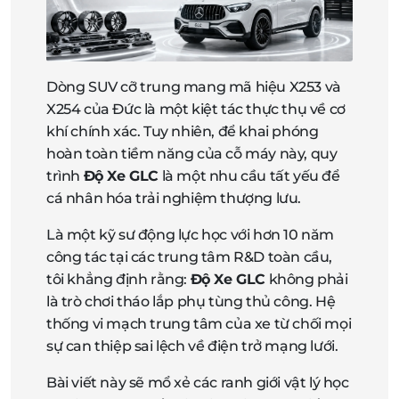
Dòng SUV cỡ trung mang mã hiệu X253 và
X254 của Đức là một kiệt tác thực thụ về cơ
khí chính xác. Tuy nhiên, để khai phóng
hoàn toàn tiềm năng của cỗ máy này, quy
trình
Độ Xe GLC
là một nhu cầu tất yếu để
cá nhân hóa trải nghiệm thượng lưu.
Là một kỹ sư động lực học với hơn 10 năm
công tác tại các trung tâm R&D toàn cầu,
tôi khẳng định rằng:
Độ Xe GLC
không phải
là trò chơi tháo lắp phụ tùng thủ công. Hệ
thống vi mạch trung tâm của xe từ chối mọi
sự can thiệp sai lệch về điện trở mạng lưới.
Bài viết này sẽ mổ xẻ các ranh giới vật lý học