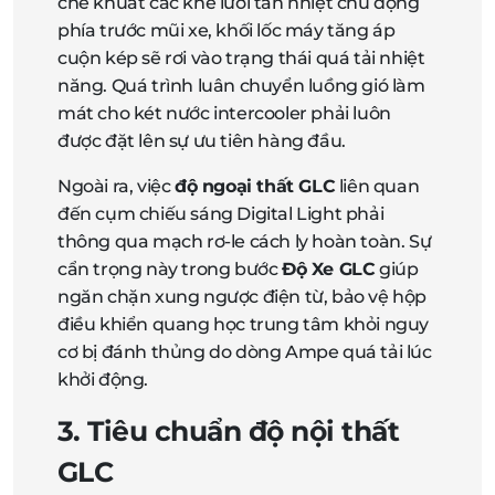
che khuất các khe lưới tản nhiệt chủ động
phía trước mũi xe, khối lốc máy tăng áp
cuộn kép sẽ rơi vào trạng thái quá tải nhiệt
năng. Quá trình luân chuyển luồng gió làm
mát cho két nước intercooler phải luôn
được đặt lên sự ưu tiên hàng đầu.
Ngoài ra, việc
độ ngoại thất GLC
liên quan
đến cụm chiếu sáng Digital Light phải
thông qua mạch rơ-le cách ly hoàn toàn. Sự
cẩn trọng này trong bước
Độ Xe GLC
giúp
ngăn chặn xung ngược điện từ, bảo vệ hộp
điều khiển quang học trung tâm khỏi nguy
cơ bị đánh thủng do dòng Ampe quá tải lúc
khởi động.
3. Tiêu chuẩn độ nội thất
GLC