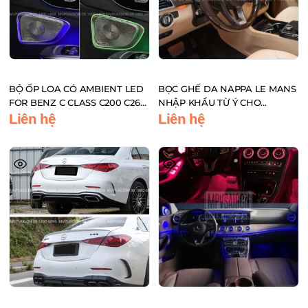
BỘ ỐP LOA CÓ AMBIENT LED
BỌC GHẾ DA NAPPA LE MANS
FOR BENZ C CLASS C200 C260
NHẬP KHẨU TỪ Ý CHO
C300 2022-2023 MỚI NHẤT
MERCEDES BENZ GLS450
Liên hệ
Liên hệ
2026