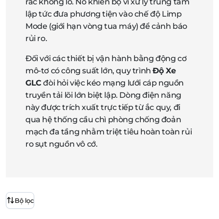
rác khổng lồ. Nó khiến bộ vi xử lý trung tâm
lập tức đưa phương tiện vào chế độ Limp
Mode (giới hạn vòng tua máy) để cảnh báo
rủi ro.
Đối với các thiết bị vận hành bằng động cơ
mô-tơ có công suất lớn, quy trình
Độ Xe
GLC
đòi hỏi việc kéo mạng lưới cáp nguồn
truyền tải lõi lớn biệt lập. Dòng điện năng
này được trích xuất trực tiếp từ ắc quy, đi
qua hệ thống cầu chì phòng chống đoản
mạch đa tầng nhằm triệt tiêu hoàn toàn rủi
ro sụt nguồn vô cớ.
Bộ lọc