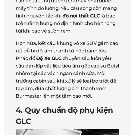
căng của từng đường chỉ may phải được
máy tính đo lường. Yêu cầu sống còn mang
tính nguyên tắc khi
độ nội thất GLC
là bảo
toàn rãnh bung nổ định hình cho hệ thống
túi khí bảo vệ sườn rèm.
Hơn nữa, kết cấu khung vỏ xe SUV gầm cao
rất dễ bị dội âm thanh từ hốc bánh lốp.
Phác đồ
Độ Xe GLC
chuyên sâu luôn yêu
cầu dán lớp vật liệu tiêu âm gốc cao su Butyl
nhôm tại các vách ngăn cánh cửa. Môi
trường cabin sau khi xử lý sẽ loại bỏ triệt để
tạp âm, đưa chất lượng âm thanh vòm
Burmester lên một tầm cao mới.
4. Quy chuẩn độ phụ kiện
GLC