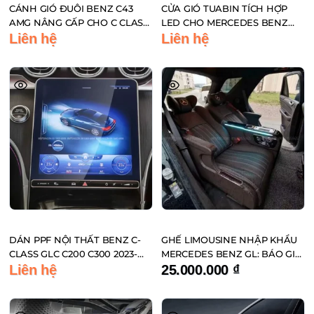
CÁNH GIÓ ĐUÔI BENZ C43
CỬA GIÓ TUABIN TÍCH HỢP
AMG NÂNG CẤP CHO C CLASS
LED CHO MERCEDES BENZ
C200 C260 C300 2022~2023
ĐIỀU KHIỂN QUA ĐIỆN THOẠI
Liên hệ
Liên hệ
DÁN PPF NỘI THẤT BENZ C-
GHẾ LIMOUSINE NHẬP KHẨU
CLASS GLC C200 C300 2023-
MERCEDES BENZ GL: BÁO GIÁ
2024
MỚI NHẤT
Liên hệ
25.000.000
₫