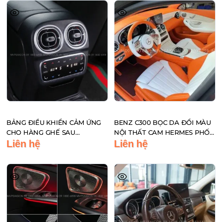
BẢNG ĐIỀU KHIỂN CẢM ỨNG
BENZ C300 BỌC DA ĐỔI MÀU
CHO HÀNG GHẾ SAU
NỘI THẤT CAM HERMES PHỐI
MERCEDES BENZ C-CLASS
TRẮNG
Liên hệ
Liên hệ
GLC-CLASS C200 C260 C300
2022 2023