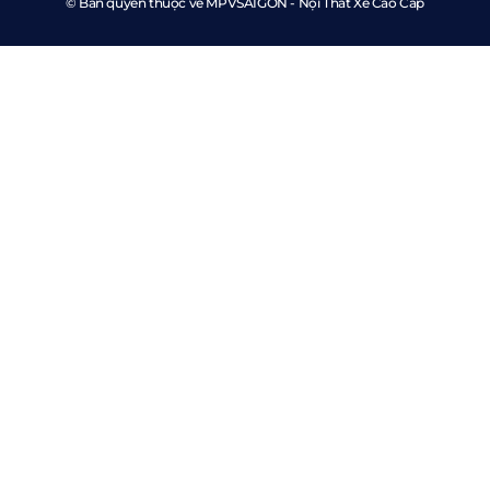
© Bản quyền thuộc về MPVSAIGON - Nội Thất Xe Cao Cấp