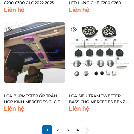
C200 C300 GLC 2022-2023
LED LƯNG GHẾ C200 C260
C300 2022 2023 MỚI NHẤT 2026
Liên hệ
Liên hệ
LOA BURMESTER ỐP TRẦN
LOA SIÊU TRẦM TWEETER
HỘP KÍNH MERCEDES GLC E S
BASS CHO MERCEDES BENZ C
C – CLASS
W205 GLC X253 E W213 SERIES
Liên hệ
Liên hệ
1
2
3
4