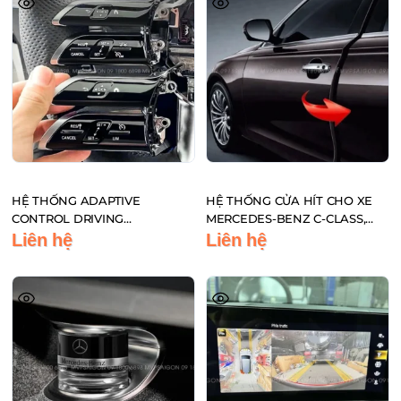
HỆ THỐNG ADAPTIVE
HỆ THỐNG CỬA HÍT CHO XE
CONTROL DRIVING
MERCEDES-BENZ C-CLASS,
DSSISTANCE BENZ C CLASS
GLC-CLASS, E-CLASS
Liên hệ
Liên hệ
C200 C260 C300