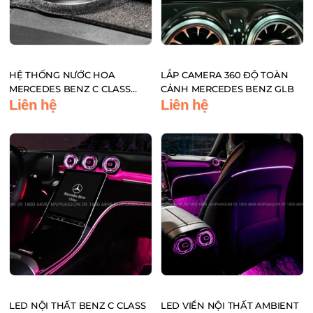
HỆ THỐNG NƯỚC HOA
LẮP CAMERA 360 ĐỘ TOÀN
MERCEDES BENZ C CLASS
CẢNH MERCEDES BENZ GLB
C200 C300 GLC
Liên hệ
Liên hệ
LED NỘI THẤT BENZ C CLASS
LED VIỀN NỘI THẤT AMBIENT