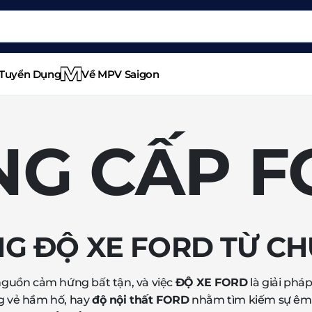
Tuyển Dụng
Về MPV Saigon
NG CẤP F
G ĐỘ XE FORD TỪ CH
nguồn cảm hứng bất tận, và việc
ĐỘ XE FORD
là giải phá
g vẻ hầm hố, hay
độ nội thất FORD
nhằm tìm kiếm sự êm á