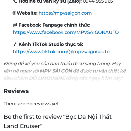
📞
Hotline tư vấn kỹ sư (Zalo):
0944 955 965
🌐
Website:
https://mpvsaigon.com
📘
Facebook Fanpage chính thức:
https://www.facebook.com/MPVSAIGONAUTO
🎵
Kênh TikTok Studio thực tế:
https://www.tiktok.com/@mpvsaigonauto
Đừng để xế yêu của bạn thiếu đi sự sang trọng. Hãy
liên hệ ngay với
MPV SÀI GÒN
để được tư vấn thiết kế
siêu phẩm
ĐỘ LIMOUSINE
đẳng cấp ngay hôm nay!
Reviews
There are no reviews yet.
Be the first to review “Bọc Da Nội Thất
Land Cruiser”