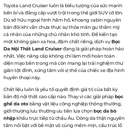
Toyota Land Cruiser luôn là biểu tượng của sức mạnh
bền bỉ và đẳng cấp vượt trội trong thế giới SUV cỡ lớn.
Dù sở hữu ngoại hình hầm hố, khoang cabin nguyên
bản đôi khi vẫn chưa thực sự thỏa mãn gu thẩm mỹ
cá nhân của những chủ nhân khó tính. Để kiến tạo
một không gian xa hoa, đậm chất riêng, dịch vụ
Bọc
Da Nội Thất Land Cruiser
đang là giải pháp hoàn hảo
nhất. Việc nâng cấp không chỉ làm mới hoàn toàn
diện mạo bên trong mà còn mang lại trải nghiệm thư
giãn tột đỉnh, xứng tầm với vị thế của chiếc xe địa hình
huyền thoại này.
Chất liệu luôn là yếu tố quyết định giá trị của bất kỳ
bản độ nội thất cao cấp nào. Thay vì các giải pháp
bọc
ghế da oto
bằng vật liệu công nghiệp thông thường,
giới thượng lưu thường ưu tiên lựa chọn
bọc da bò
nhập
khẩu trực tiếp từ châu Âu. Dòng da thật nguyên
tấm nổi bật với bề mặt vô cùng mềm mịn, cấu trúc lỗ