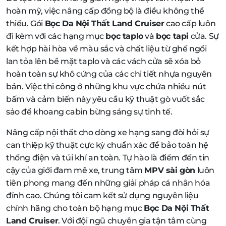
hoàn mỹ, việc nâng cấp đồng bộ là điều không thể
thiếu. Gói
Bọc Da Nội Thất Land Cruiser
cao cấp luôn
đi kèm với các hạng mục
bọc taplo
và
bọc tapi
cửa. Sự
kết hợp hài hòa về màu sắc và chất liệu từ ghế ngồi
lan tỏa lên bề mặt taplo và các vách cửa sẽ xóa bỏ
hoàn toàn sự khô cứng của các chi tiết nhựa nguyên
bản. Việc thi công ở những khu vực chứa nhiều nút
bấm và cảm biến này yêu cầu kỹ thuật gò vuốt sắc
sảo để khoang cabin bừng sáng sự tinh tế.
Nâng cấp nội thất cho dòng xe hạng sang đòi hỏi sự
can thiệp kỹ thuật cực kỳ chuẩn xác để bảo toàn hệ
thống điện và túi khí an toàn. Tự hào là điểm đến tin
cậy của giới đam mê xe, trung tâm
MPV sài gòn
luôn
tiên phong mang đến những giải pháp cá nhân hóa
đỉnh cao. Chúng tôi cam kết sử dụng nguyên liệu
chính hãng cho toàn bộ hạng mục
Bọc Da Nội Thất
Land Cruiser
. Với đội ngũ chuyên gia tận tâm cùng