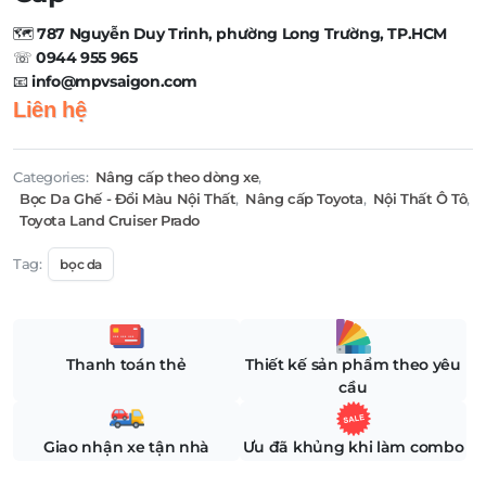
🗺️
787 Nguyễn Duy Trinh, phường Long Trường, TP.HCM
☏
0944 955 965
📧
info@mpvsaigon.com
Liên hệ
Categories:
Nâng cấp theo dòng xe
,
Bọc Da Ghế - Đổi Màu Nội Thất
,
Nâng cấp Toyota
,
Nội Thất Ô Tô
,
Toyota Land Cruiser Prado
Tag:
bọc da
Thanh toán thẻ
Thiết kế sản phẩm theo yêu
cầu
Giao nhận xe tận nhà
Ưu đã khủng khi làm combo