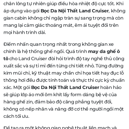
chân lông tự nhiên giúp điều hòa nhiệt độ cực tốt. Khi
áp dụng vào gói
Bọc Da Nội Thất Land Cruiser
, không
gian cabin không chỉ ngập tràn sự sang trọng mà còn
mang lại cảm giác thoáng mát, êm ái tuyệt đối trên
mọi hành trình dài.
Điểm nhấn quan trọng nhất trong không gian xe
chính là hệ thống ghế ngồi. Quá trình
may da ghế ô
tô
cho Land Cruiser đòi hỏi trình độ tay nghề thủ công
xuất sắc và sự tỉ mỉ đến từng chi tiết nhỏ. Từng đường
kim mũi chỉ, kỹ thuật may chần chỉ họa tiết hay đục lỗ
thông hơi đều được tính toán và thực thi cực kỳ chuẩn
xác. Một gói
Bọc Da Nội Thất Land Cruiser
hoàn hảo
sẽ giúp lớp áo mới ôm khít lấy form dáng bệ vệ của
hàng ghế zin, đảm bảo độ căng phẳng tuyệt đối,
không có nếp nhăn và nâng đỡ cơ thể người ngồi một
cách tối ưu.
Để tạo ra một không gian nghệ thuật liền mạch và