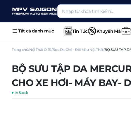
Tất cả danh mục
Tin Tức
Khuyến Mãi
Trang chủ
Nội Thất Ô Tô
Bọc Da Ghế - Đổi Màu Nội Thất
BỘ SƯU TẬP D
BỘ SƯU TẬP DA MERCUR
CHO XE HƠI- MÁY BAY- 
In Stock