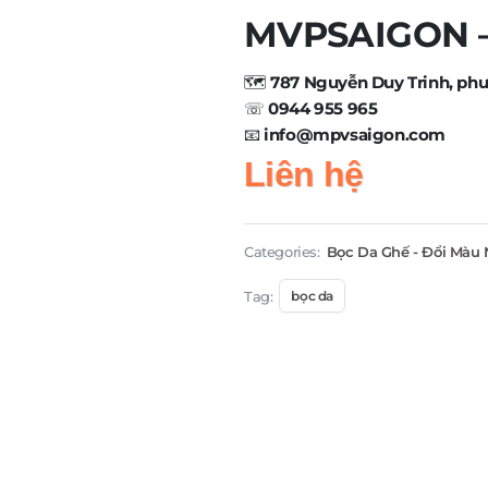
MVPSAIGON – 
🗺️
787 Nguyễn Duy Trinh, ph
☏
0944 955 965
📧
info@mpvsaigon.com
Liên hệ
Categories:
Bọc Da Ghế - Đổi Màu 
Tag:
bọc da