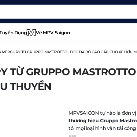
Tuyển Dụng
Về MPV Saigon
A MERCURY TỪ GRUPPO MASTROTTO – BỌC DA BÒ CAO CẤP CHO XE HƠI- M
Y TỪ GRUPPO MASTROTTO 
DU THUYỀN
MPVSAIGON tự hào là đơn vị
thương hiệu Gruppo Mastro
tô, mọi loại hình vận tải côn
===