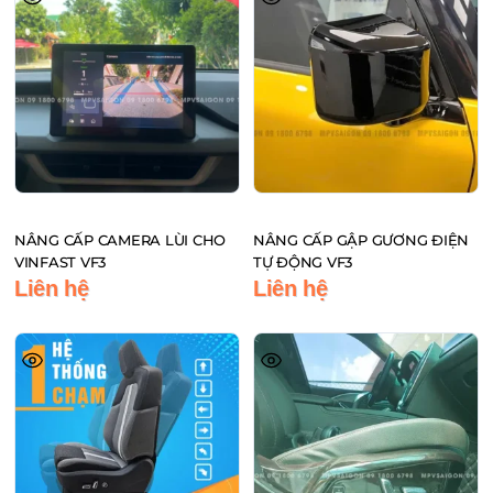
phẩm
NÂNG CẤP CAMERA LÙI CHO
NÂNG CẤP GẬP GƯƠNG ĐIỆN
VINFAST VF3
TỰ ĐỘNG VF3
Liên hệ
Liên hệ