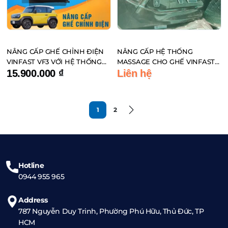
NÂNG CẤP GHẾ CHỈNH ĐIỆN
NÂNG CẤP HỆ THỐNG
VINFAST VF3 VỚI HỆ THỐNG
MASSAGE CHO GHẾ VINFAST
MỘT CHẠM
VF3
15.900.000
₫
Liên hệ
Sản
phẩm
này
1
2
có
nhiều
biến
thể.
Hotline
Các
0944 955 965
tùy
chọn
Address
có
787 Nguyễn Duy Trinh, Phường Phú Hữu, Thủ Đức, TP
thể
HCM