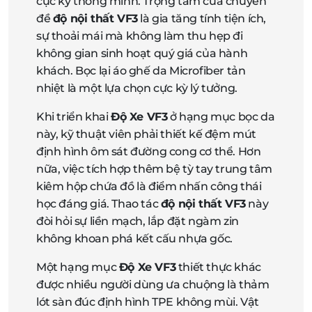
cực kỳ thông minh. Trọng tâm của chuyên
đề
độ nội thất VF3
là gia tăng tính tiện ích,
sự thoải mái mà không làm thu hẹp đi
không gian sinh hoạt quý giá của hành
khách. Bọc lại áo ghế da Microfiber tản
nhiệt là một lựa chọn cực kỳ lý tưởng.
Khi triển khai
Độ Xe VF3
ở hạng mục bọc da
này, kỹ thuật viên phải thiết kế đệm mút
định hình ôm sát đường cong cơ thể. Hơn
nữa, việc tích hợp thêm bệ tỳ tay trung tâm
kiêm hộp chứa đồ là điểm nhấn công thái
học đáng giá. Thao tác
độ nội thất VF3
này
đòi hỏi sự liền mạch, lắp đặt ngàm zin
không khoan phá kết cấu nhựa gốc.
Một hạng mục
Độ Xe VF3
thiết thực khác
được nhiều người dùng ưa chuộng là thảm
lót sàn đúc định hình TPE không mùi. Vật