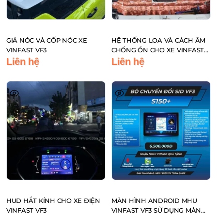
GIÁ NÓC VÀ CỐP NÓC XE
HỆ THỐNG LOA VÀ CÁCH ÂM
VINFAST VF3
CHỐNG ỒN CHO XE VINFAST
VF3
Liên hệ
Liên hệ
HUD HẮT KÍNH CHO XE ĐIỆN
MÀN HÌNH ANDROID MHU
VINFAST VF3
VINFAST VF3 SỬ DỤNG MÀN