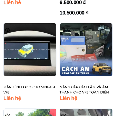
Khoảng
HÌNH ZIN NGUYÊN BẢN TÍCH
Liên hệ
6.500.000
₫
giá:
HỢP CAMERA 360
–
Sản
từ
10.500.000
₫
phẩm
6.500.000 ₫
đến
này
10.500.000 ₫
có
nhiều
biến
thể.
Các
tùy
chọn
có
thể
MÀN HÌNH ODO CHO VINFAST
NÂNG CẤP CÁCH ÂM VÀ ÂM
được
VF3
THANH CHO VF3 TOÀN DIỆN
chọn
Liên hệ
Liên hệ
trên
trang
sản