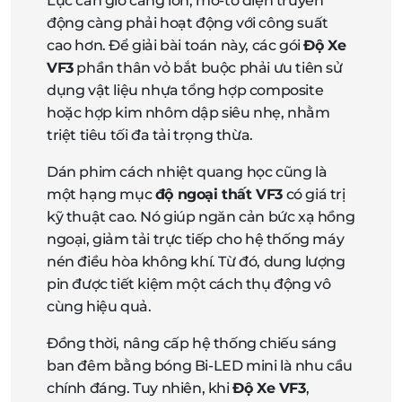
Lực cản gió càng lớn, mô-tơ điện truyền
động càng phải hoạt động với công suất
cao hơn. Để giải bài toán này, các gói
Độ Xe
VF3
phần thân vỏ bắt buộc phải ưu tiên sử
dụng vật liệu nhựa tổng hợp composite
hoặc hợp kim nhôm dập siêu nhẹ, nhằm
triệt tiêu tối đa tải trọng thừa.
Dán phim cách nhiệt quang học cũng là
một hạng mục
độ ngoại thất VF3
có giá trị
kỹ thuật cao. Nó giúp ngăn cản bức xạ hồng
ngoại, giảm tải trực tiếp cho hệ thống máy
nén điều hòa không khí. Từ đó, dung lượng
pin được tiết kiệm một cách thụ động vô
cùng hiệu quả.
Đồng thời, nâng cấp hệ thống chiếu sáng
ban đêm bằng bóng Bi-LED mini là nhu cầu
chính đáng. Tuy nhiên, khi
Độ Xe VF3
,