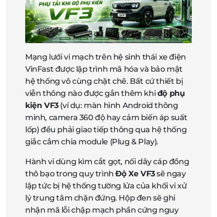
Mạng lưới vi mạch trên hệ sinh thái xe điện
VinFast được lập trình mã hóa và bảo mật
hệ thống vô cùng chặt chẽ. Bất cứ thiết bị
viễn thông nào được gắn thêm khi
độ phụ
kiện VF3
(ví dụ: màn hình Android thông
minh, camera 360 độ hay cảm biến áp suất
lốp) đều phải giao tiếp thông qua hệ thống
giắc cắm chia module (Plug & Play).
Hành vi dùng kìm cắt gọt, nối dây cáp đồng
thô bạo trong quy trình
Độ Xe VF3
sẽ ngay
lập tức bị hệ thống tường lửa của khối vi xử
lý trung tâm chặn đứng. Hộp đen sẽ ghi
nhận mã lỗi chập mạch phần cứng nguy