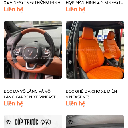
XE VINFAST VF3 THÔNG MINH
HỢP MÀN HÌNH ZIN VINFAST
VF3
Liên hệ
Liên hệ
BỌC DA VÔ LĂNG VÀ VÔ
BỌC GHẾ DA CHO XE ĐIỆN
LĂNG CARBON XE VINFAST
VINFAST VF3
VF3
Liên hệ
Liên hệ