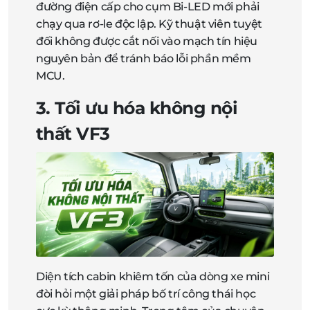
đường điện cấp cho cụm Bi-LED mới phải
chạy qua rơ-le độc lập. Kỹ thuật viên tuyệt
đối không được cắt nối vào mạch tín hiệu
nguyên bản để tránh báo lỗi phần mềm
MCU.
3. Tối ưu hóa không nội
thất VF3
Diện tích cabin khiêm tốn của dòng xe mini
đòi hỏi một giải pháp bố trí công thái học