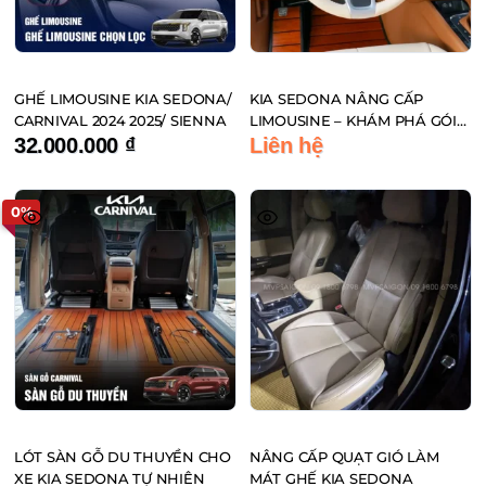
GHẾ LIMOUSINE KIA SEDONA/
KIA SEDONA NÂNG CẤP
CARNIVAL 2024 2025/ SIENNA
LIMOUSINE – KHÁM PHÁ GÓI
ĐỘ VIP ĐẲNG CẤP TẠI
32.000.000
₫
Liên hệ
MPVSAIGON
0%
LÓT SÀN GỖ DU THUYỀN CHO
NÂNG CẤP QUẠT GIÓ LÀM
XE KIA SEDONA TỰ NHIÊN
MÁT GHẾ KIA SEDONA