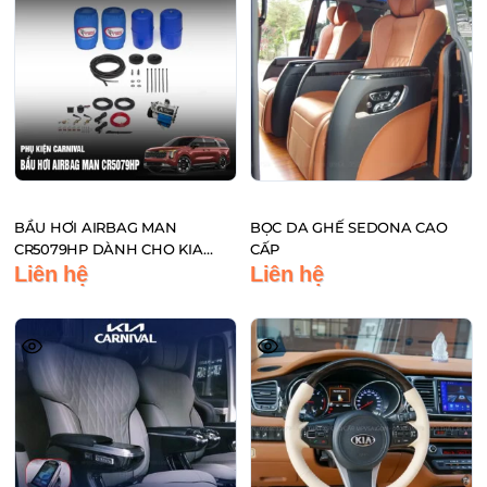
BẦU HƠI AIRBAG MAN
BỌC DA GHẾ SEDONA CAO
CR5079HP DÀNH CHO KIA
CẤP
SEDONA & CARNIVAL SAU 2015
Liên hệ
Liên hệ