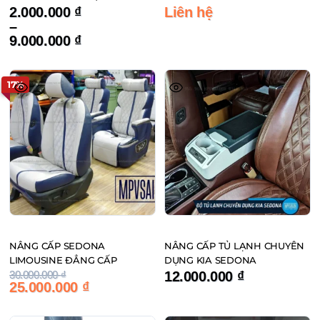
Khoảng
2.000.000
₫
Liên hệ
giá:
–
Sản
từ
9.000.000
₫
phẩm
2.000.000 ₫
đến
này
9.000.000 ₫
17%
có
nhiều
biến
thể.
Các
tùy
chọn
có
thể
NÂNG CẤP SEDONA
NÂNG CẤP TỦ LẠNH CHUYÊN
được
LIMOUSINE ĐẲNG CẤP
DỤNG KIA SEDONA
chọn
Giá
Giá
30.000.000
₫
12.000.000
₫
trên
Sản
25.000.000
₫
gốc
hiện
trang
phẩm
là:
tại
30.000.000 ₫.
là:
sản