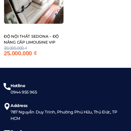
ĐỘ NỘI THẤT SEDONA – ĐỘ
NÂNG CẤP LIMOUSINE VIP
Giá
Giá
30.000.000
₫
25.000.000
₫
gốc
hiện
là:
tại
30.000.000 ₫.
là:
25.000.000 ₫.
Hotline
0944 955 965
Address
787 Nguyễn Duy Trinh, Phường Phú Hữu, Thủ Đức, TP
HCM