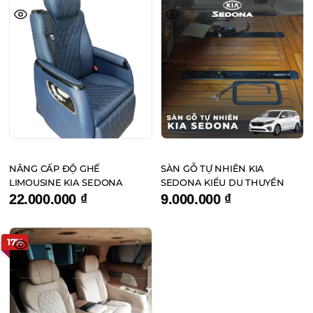
này
25.000.000 ₫.
phẩm
có
nhiều
biến
thể.
Các
tùy
chọn
có
thể
NÂNG CẤP ĐỘ GHẾ
SÀN GỖ TỰ NHIÊN KIA
được
LIMOUSINE KIA SEDONA
SEDONA KIỂU DU THUYỀN
chọn
22.000.000
₫
9.000.000
₫
trên
trang
17%
sản
phẩm