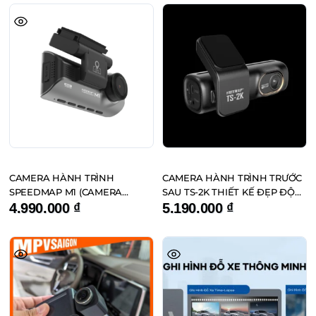
CAMERA HÀNH TRÌNH
CAMERA HÀNH TRÌNH TRƯỚC
SPEEDMAP M1 (CAMERA
SAU TS-2K THIẾT KẾ ĐẸP ĐỘ
HÀNH TRÌNH HIỂN THỊ TỐC
PHÂN GIẢI 2K
4.990.000
₫
5.190.000
₫
ĐỘ GIỚI HẠN, CẢNH BÁO
GIAO THÔNG)