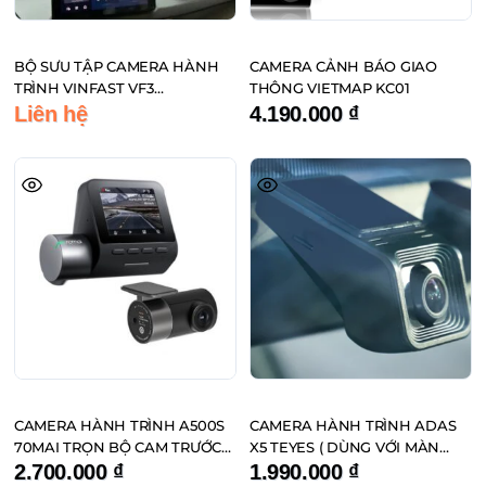
BỘ SƯU TẬP CAMERA HÀNH
CAMERA CẢNH BÁO GIAO
TRÌNH VINFAST VF3
THÔNG VIETMAP KC01
MPVSAIGON
Liên hệ
4.190.000
₫
CAMERA HÀNH TRÌNH A500S
CAMERA HÀNH TRÌNH ADAS
70MAI TRỌN BỘ CAM TRƯỚC
X5 TEYES ( DÙNG VỚI MÀN
SAU
HÌNH TEYES )
2.700.000
₫
1.990.000
₫