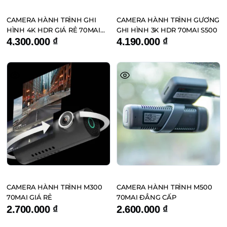
CAMERA HÀNH TRÌNH GHI
CAMERA HÀNH TRÌNH GƯƠNG
HÌNH 4K HDR GIÁ RẺ 70MAI
GHI HÌNH 3K HDR 70MAI S500
A810
4.300.000
₫
4.190.000
₫
CAMERA HÀNH TRÌNH M300
CAMERA HÀNH TRÌNH M500
70MAI GIÁ RẺ
70MAI ĐẲNG CẤP
2.700.000
₫
2.600.000
₫