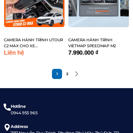
CAMERA HÀNH TRÌNH UTOUR
CAMERA HÀNH TRÌNH
C2 MAX CHO XE
VIETMAP SPEEDMAP M2
VOLKSWAGEN VILORAN
Liên hệ
7.990.000
₫
1
2
Hotline
0944 955 965
Address