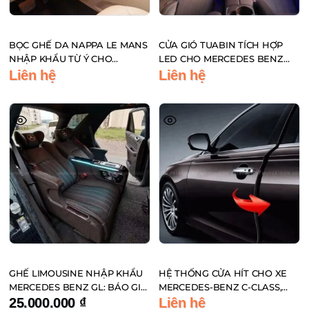
BỌC GHẾ DA NAPPA LE MANS
CỬA GIÓ TUABIN TÍCH HỢP
NHẬP KHẨU TỪ Ý CHO
LED CHO MERCEDES BENZ
MERCEDES BENZ GLS450
ĐIỀU KHIỂN QUA ĐIỆN THOẠI
Liên hệ
Liên hệ
GHẾ LIMOUSINE NHẬP KHẨU
HỆ THỐNG CỬA HÍT CHO XE
MERCEDES BENZ GL: BÁO GIÁ
MERCEDES-BENZ C-CLASS,
MỚI NHẤT
GLC-CLASS, E-CLASS
25.000.000
₫
Liên hệ