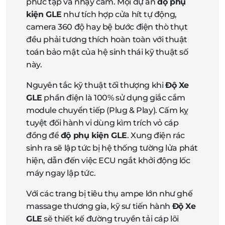
phức tạp và nhạy cảm. Mọi dự án
độ phụ
kiện GLE
như tích hợp cửa hít tự động,
camera 360 độ hay bệ bước điện thò thụt
đều phải tương thích hoàn toàn với thuật
toán bảo mật của hệ sinh thái kỹ thuật số
này.
Nguyên tắc kỹ thuật tối thượng khi
Độ Xe
GLE
phần điện là 100% sử dụng giắc cắm
module chuyển tiếp (Plug & Play). Cấm kỵ
tuyệt đối hành vi dùng kìm trích vỏ cáp
đồng để
độ phụ kiện GLE
. Xung điện rác
sinh ra sẽ lập tức bị hệ thống tường lửa phát
hiện, dẫn đến việc ECU ngắt khởi động lốc
máy ngay lập tức.
Với các trang bị tiêu thụ ampe lớn như ghế
massage thương gia, kỹ sư tiến hành
Độ Xe
GLE
sẽ thiết kế đường truyền tải cáp lõi