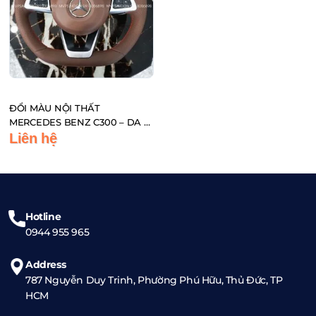
ĐỔI MÀU NỘI THẤT
MERCEDES BENZ C300 – DA Ý
NHẬP KHẨU MASTROTTO LE
Liên hệ
MANS
Hotline
0944 955 965
Address
787 Nguyễn Duy Trinh, Phường Phú Hữu, Thủ Đức, TP
HCM