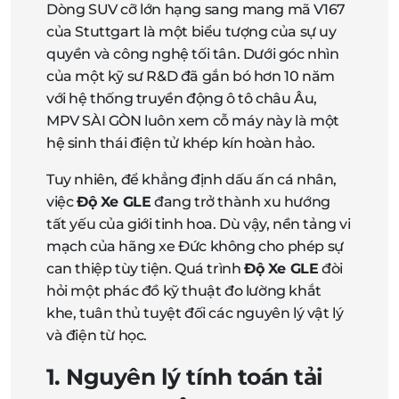
Dòng SUV cỡ lớn hạng sang mang mã V167
của Stuttgart là một biểu tượng của sự uy
quyền và công nghệ tối tân. Dưới góc nhìn
của một kỹ sư R&D đã gắn bó hơn 10 năm
với hệ thống truyền động ô tô châu Âu,
MPV SÀI GÒN luôn xem cỗ máy này là một
hệ sinh thái điện tử khép kín hoàn hảo.
Tuy nhiên, để khẳng định dấu ấn cá nhân,
việc
Độ Xe GLE
đang trở thành xu hướng
tất yếu của giới tinh hoa. Dù vậy, nền tảng vi
mạch của hãng xe Đức không cho phép sự
can thiệp tùy tiện. Quá trình
Độ Xe GLE
đòi
hỏi một phác đồ kỹ thuật đo lường khắt
khe, tuân thủ tuyệt đối các nguyên lý vật lý
và điện từ học.
1. Nguyên lý tính toán tải