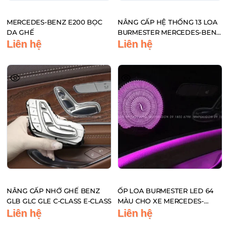
MERCEDES-BENZ E200 BỌC
NÂNG CẤP HỆ THỐNG 13 LOA
DA GHẾ
BURMESTER MERCEDES-BENZ
CHÍNH HÃNG C-CLASS, GLC-
Liên hệ
Liên hệ
CLASS, E-CLASS
NÂNG CẤP NHỚ GHẾ BENZ
ỐP LOA BURMESTER LED 64
GLB GLC GLE C-CLASS E-CLASS
MÀU CHO XE MERCEDES-
BENZ C-CLASS, GLC-CLASS, E-
Liên hệ
Liên hệ
CLASS