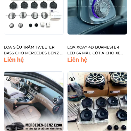
LOA SIÊU TRẦM TWEETER
LOA XOAY 4D BURMESTER
BASS CHO MERCEDES BENZ C
LED 64 MÀU CỘT A CHO XE
W205 GLC X253 E W213 SERIES
MERCEDES – BENZ C-CLASS,
Liên hệ
Liên hệ
GLC-CLASS, E-CLASS, S-CLASS