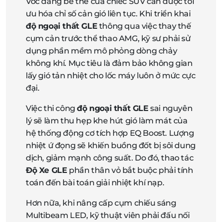
Vóc dáng bề thế của chiếc SUV cần được tối
ưu hóa chỉ số cản gió liên tục. Khi triển khai
độ ngoại thất GLE
thông qua việc thay thế
cụm cản trước thể thao AMG, kỹ sư phải sử
dụng phần mềm mô phỏng dòng chảy
không khí. Mục tiêu là đảm bảo không gian
lấy gió tản nhiệt cho lốc máy luôn ở mức cực
đại.
Việc thi công
độ ngoại thất GLE
sai nguyên
lý sẽ làm thu hẹp khe hút gió làm mát của
hệ thống động cơ tích hợp EQ Boost. Lượng
nhiệt ứ đọng sẽ khiến buồng đốt bị sôi dung
dịch, giảm mạnh công suất. Do đó, thao tác
Độ Xe GLE
phần thân vỏ bắt buộc phải tính
toán đến bài toán giải nhiệt khí nạp.
Hơn nữa, khi nâng cấp cụm chiếu sáng
Multibeam LED, kỹ thuật viên phải đấu nối