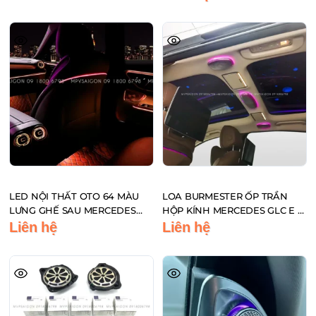
LED NỘI THẤT OTO 64 MÀU
LOA BURMESTER ỐP TRẦN
LƯNG GHẾ SAU MERCEDES
HỘP KÍNH MERCEDES GLC E S
C/GLC/E CLASS
C – CLASS
Liên hệ
Liên hệ