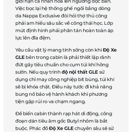
giới hạn cá nhân hóa lên ngưỡng độc bản.
Việc bọc lại hệ thống ghế ngồi bằng dòng
da Nappa Exclusive đòi hỏi thợ thủ công
phải am hiểu sâu sắc về công thái học. Lớp
mút định hình phải phân tán hoàn toàn áp
lực lên đĩa đệm.
Yêu cầu vật lý mang tính sống còn khi
Độ Xe
GLE
bên trong cabin là phải thiết lập rãnh
đứt gãy tiêu chuẩn cho cụm túi khí hông
sườn. Nếu quy trình
độ nội thất GLE
sử
dụng chỉ may công nghiệp bít bùng, túi khí
sẽ bị khóa chặt. Điều này tước đi khả năng
bung nổ bảo vệ hành khách khi phương
tiện gặp rủi ro va chạm ngang.
Để biến cabin thành rạp hát di động, công
đoạn dán tiêu âm gốc Butyl nhôm là bắt
buộc. Phác đồ
Độ Xe GLE
chuyên sâu sẽ sử