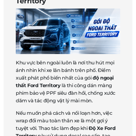
Territory
Khu vực bên ngoài luôn là nơi thu hút mọi
ánh nhìn khi xe lăn bánh trên phố. Điểm
xuất phát phổ biến nhất của gói
độ ngoại
thất Ford Territory
là thi công dán màng
phim bảo vệ PPF siêu đàn hồi, chống xước
dăm và tác động vật lý mài mòn.
Nếu muốn phá cách và nổi loạn hơn, việc
wrap đổi màu toàn thân xe là một gợi ý
tuyệt vời. Thao tác làm đẹp khi
Độ Xe Ford
Territory
này sử dụng decal cao cấp, tạo