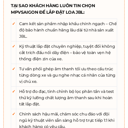
TẠI SAO KHÁCH HÀNG LUÔN TIN CHỌN
MPVSAIGON ĐỂ LẮP ĐẶT LOA JBL:
✓
Cam kết sản phẩm nhập khẩu chính ngạch – Chế
độ bảo hành chuẩn hãng lâu dài từ nhà sản xuất
JBL.
✓
Kỹ thuật lắp đặt chuyên nghiệp, tuyệt đối không
cắt trích đấu nối dây điện – bảo vệ toàn vẹn hệ
thống điện zin của xe.
✓
Tư vấn phối ghép âm thanh tối ưu theo cấu trúc
từng dòng xe và gu nghe nhạc cá nhân của từng
vị chủ xe.
✓
Hỗ trợ đo đạc, tinh chỉnh bộ lọc phân tần và test
thử kỹ lưỡng chất lượng âm thanh sau khi hoàn
tất lắp đặt.
✓
Chính sách hậu mãi, chăm sóc chu đáo với đội
ngũ kỹ thuật viên sẵn sàng hỗ trợ trực tiếp 1:1 khi
khách hàng có yêu cầu.