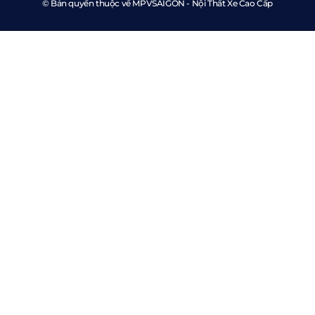
© Bản quyền thuộc về MPVSAIGON - Nội Thất Xe Cao Cấp