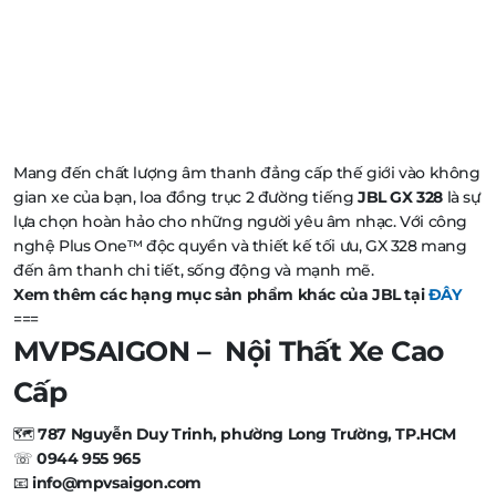
Mang đến chất lượng âm thanh đẳng cấp thế giới vào không
gian xe của bạn, loa đồng trục 2 đường tiếng
JBL GX 328
là sự
lựa chọn hoàn hảo cho những người yêu âm nhạc. Với công
nghệ Plus One™ độc quyền và thiết kế tối ưu, GX 328 mang
đến âm thanh chi tiết, sống động và mạnh mẽ.
Xem thêm các hạng mục sản phẩm khác của JBL tại
ĐÂY
===
MVPSAIGON – Nội Thất Xe Cao
Cấp
🗺️
787 Nguyễn Duy Trinh, phường Long Trường, TP.HCM
☏
0944 955 965
📧
info@mpvsaigon.com