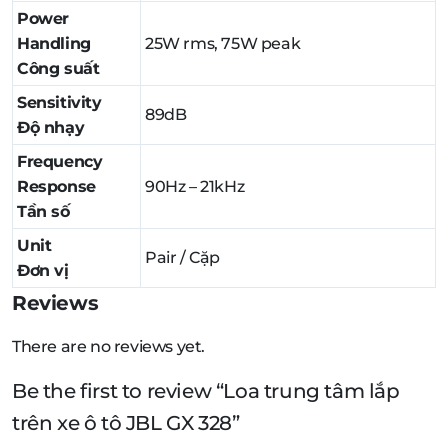
Power
Handling
25W rms, 75W peak
Công suất
Sensitivity
89dB
Độ nhạy
Frequency
Response
90Hz – 21kHz
Tần số
Unit
Pair / Cặp
Đơn vị
Reviews
There are no reviews yet.
Be the first to review “Loa trung tâm lắp
trên xe ô tô JBL GX 328”