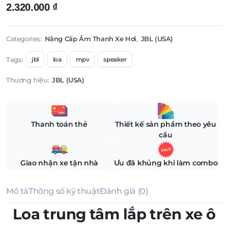
2.320.000
₫
Categories:
Nâng Cấp Âm Thanh Xe Hơi
,
JBL (USA)
Tags:
jbl
loa
mpv
speaker
Thương hiệu:
JBL (USA)
Thanh toán thẻ
Thiết kế sản phẩm theo yêu
cầu
Giao nhận xe tận nhà
Ưu đã khủng khi làm combo
Mô tả
Thông số kỹ thuật
Đánh giá (0)
Loa trung tâm lắp trên xe ô