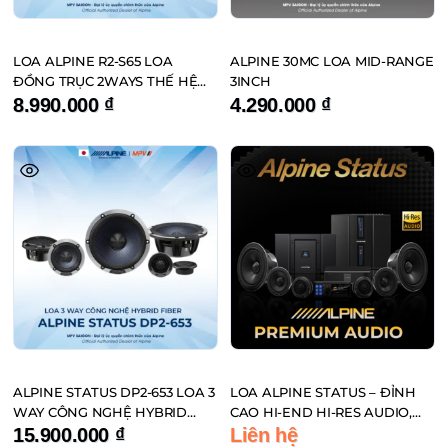
LOA ALPINE R2-S65 LOA
ALPINE 30MC LOA MID-RANGE
ĐỒNG TRỤC 2WAYS THẾ HỆ
3INCH
MỚI
8.990.000
₫
4.290.000
₫
ALPINE STATUS DP2-653 LOA 3
LOA ALPINE STATUS – ĐỈNH
WAY CÔNG NGHỆ HYBRID
CAO HI-END HI-RES AUDIO,
FIBER ĐẾN TỪ NHẬT BẢN
CHUẨN PHÒNG THU TRÊN XE
15.900.000
₫
Liên hệ