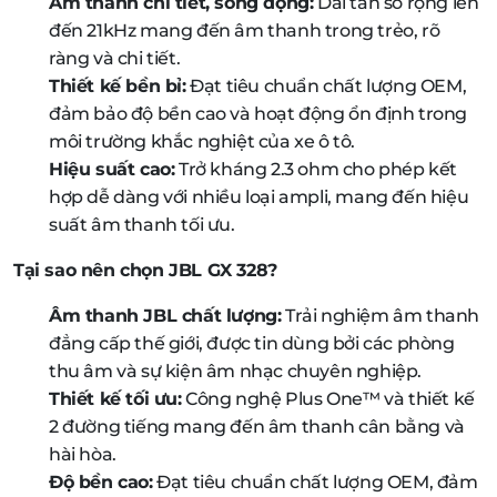
Âm thanh chi tiết, sống động:
Dải tần số rộng lên
đến 21kHz mang đến âm thanh trong trẻo, rõ
ràng và chi tiết.
Thiết kế bền bỉ:
Đạt tiêu chuẩn chất lượng OEM,
đảm bảo độ bền cao và hoạt động ổn định trong
môi trường khắc nghiệt của xe ô tô.
Hiệu suất cao:
Trở kháng 2.3 ohm cho phép kết
hợp dễ dàng với nhiều loại ampli, mang đến hiệu
suất âm thanh tối ưu.
Tại sao nên chọn JBL GX 328?
Âm thanh JBL chất lượng:
Trải nghiệm âm thanh
đẳng cấp thế giới, được tin dùng bởi các phòng
thu âm và sự kiện âm nhạc chuyên nghiệp.
Thiết kế tối ưu:
Công nghệ Plus One™ và thiết kế
2 đường tiếng mang đến âm thanh cân bằng và
hài hòa.
Độ bền cao:
Đạt tiêu chuẩn chất lượng OEM, đảm