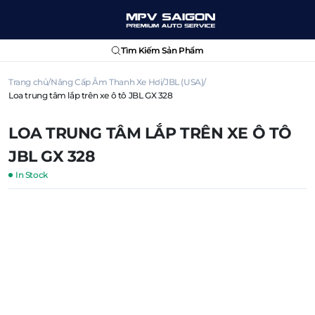
Tìm Kiếm Sản Phẩm
Trang chủ
Nâng Cấp Âm Thanh Xe Hơi
JBL (USA)
Loa trung tâm lắp trên xe ô tô JBL GX 328
LOA TRUNG TÂM LẮP TRÊN XE Ô TÔ
JBL GX 328
In Stock