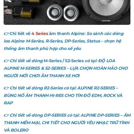
👉
Chi tiết về
4 Series
âm thanh Alpine
:
So sánh các dòng
loa Alpine M-Series, R-Series, DP-Series, Status – chọn hệ
thống âm thanh phù hợp cho xế yêu
👉 Chi tiết về dòng
M-Series / S2-Series
có tại:
ĐỘ LOA
ALPINE M-SERIES & S2-SERIES – LỰA CHỌN HOÀN HẢO CHO
NGƯỜI MỚI CHƠI ÂM THANH XE HƠI
👉 Chi tiết về dòng
R2-Series
có tại:
ALPINE R2-SERIES –
BÙNG NỔ ÂM THANH HI-RES CHO TÍN ĐỒ EDM, ROCK VÀ
RAP
👉 Chi tiết về dòng
DP-SERIES
có tại:
ALPINE DP-SERIES – ÂM
THANH MỀM MẠI, CHI TIẾT CHO NGƯỜI YÊU NHẠC TRỮ TÌNH
VÀ BOLERO