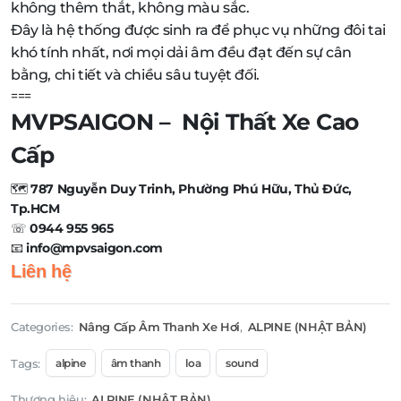
không thêm thắt, không màu sắc.
Đây là hệ thống được sinh ra để phục vụ những đôi tai
khó tính nhất, nơi mọi dải âm đều đạt đến sự cân
bằng, chi tiết và chiều sâu tuyệt đối.
===
MVPSAIGON – Nội Thất Xe Cao
Cấp
🗺️
787 Nguyễn Duy Trinh, Phường Phú Hữu, Thủ Đức,
Tp.HCM
☏
0944 955 965
📧
info@mpvsaigon.com
Liên hệ
Categories:
Nâng Cấp Âm Thanh Xe Hơi
,
ALPINE (NHẬT BẢN)
Tags:
alpine
âm thanh
loa
sound
Thương hiệu:
ALPINE (NHẬT BẢN)