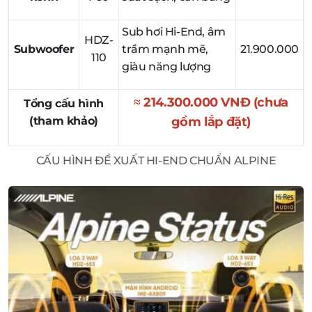
Sub hơi Hi-End, âm
HDZ-
Subwoofer
trầm mạnh mẽ,
21.900.000
110
giàu năng lượng
≈ 214.300.000 VNĐ (chưa
Tổng cấu hình
(tham khảo)
gồm lắp đặt)
CẤU HÌNH ĐỀ XUẤT HI-END CHUẨN ALPINE