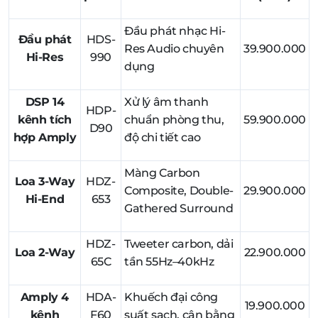
Đầu phát nhạc Hi-
Đầu phát
HDS-
Res Audio chuyên
39.900.000
Hi-Res
990
dụng
DSP 14
Xử lý âm thanh
HDP-
kênh tích
chuẩn phòng thu,
59.900.000
D90
hợp Amply
độ chi tiết cao
Màng Carbon
Loa 3-Way
HDZ-
Composite, Double-
29.900.000
Hi-End
653
Gathered Surround
HDZ-
Tweeter carbon, dải
Loa 2-Way
22.900.000
65C
tần 55Hz–40kHz
Amply 4
HDA-
Khuếch đại công
19.900.000
kênh
F60
suất sạch, cân bằng