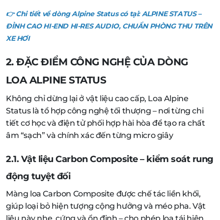
👉 Chi tiết về dòng
Alpine Status
có tại:
ALPINE STATUS –
ĐỈNH CAO HI-END HI-RES AUDIO, CHUẨN PHÒNG THU TRÊN
XE HƠI
2. ĐẶC ĐIỂM CÔNG NGHỆ CỦA DÒNG
LOA ALPINE STATUS
Không chỉ dừng lại ở vật liệu cao cấp, Loa Alpine
Status là tổ hợp công nghệ tối thượng – nơi từng chi
tiết cơ học và điện tử phối hợp hài hòa để tạo ra chất
âm “sạch” và chính xác đến từng micro giây
2.1. Vật liệu Carbon Composite – kiểm soát rung
động tuyệt đối
Màng loa Carbon Composite được chế tác liền khối,
giúp loại bỏ hiện tượng cộng hưởng và méo pha. Vật
liệu này nhẹ, cứng và ổn định – cho phép loa tái hiện