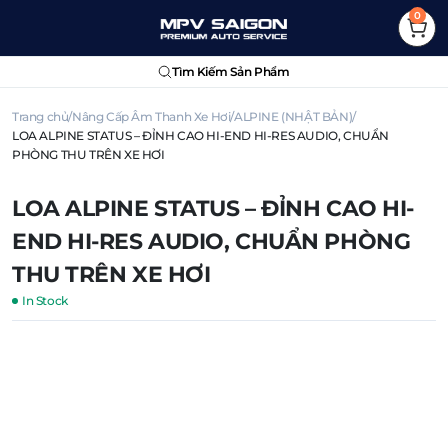
0
Tìm Kiếm Sản Phẩm
Trang chủ
Nâng Cấp Âm Thanh Xe Hơi
ALPINE (NHẬT BẢN)
LOA ALPINE STATUS – ĐỈNH CAO HI-END HI-RES AUDIO, CHUẨN
PHÒNG THU TRÊN XE HƠI
LOA ALPINE STATUS – ĐỈNH CAO HI-
END HI-RES AUDIO, CHUẨN PHÒNG
THU TRÊN XE HƠI
In Stock