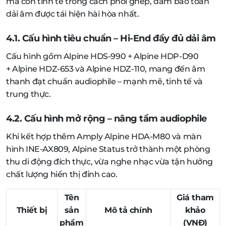
mà còn tinh tế trong cách phối ghép, đảm bảo toàn
dải âm được tái hiện hài hòa nhất.
4.1. Cấu hình tiêu chuẩn – Hi-End đầy đủ dải âm
Cấu hình gồm Alpine HDS-990 + Alpine HDP-D90
+ Alpine HDZ-653 và Alpine HDZ-110, mang đến âm
thanh đạt chuẩn audiophile – mạnh mẽ, tinh tế và
trung thực.
4.2. Cấu hình mở rộng – nâng tầm audiophile
Khi kết hợp thêm Amply Alpine HDA-M80 và màn
hình INE-AX809, Alpine Status trở thành một phòng
thu di động đích thực, vừa nghe nhạc vừa tận hưởng
chất lượng hiển thị đỉnh cao.
Tên
Giá tham
Thiết bị
sản
Mô tả chính
khảo
phẩm
(VNĐ)