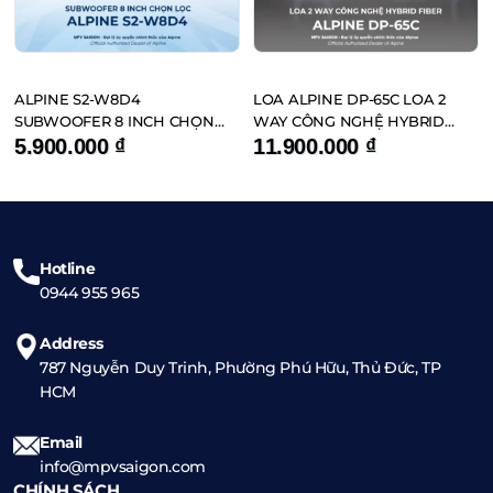
ALPINE S2-W8D4
LOA ALPINE DP-65C LOA 2
SUBWOOFER 8 INCH CHỌN
WAY CÔNG NGHỆ HYBRID
LỌC
FIBER
5.900.000
₫
11.900.000
₫
Hotline
0944 955 965
Address
787 Nguyễn Duy Trinh, Phường Phú Hữu, Thủ Đức, TP
HCM
Email
info@mpvsaigon.com
CHÍNH SÁCH