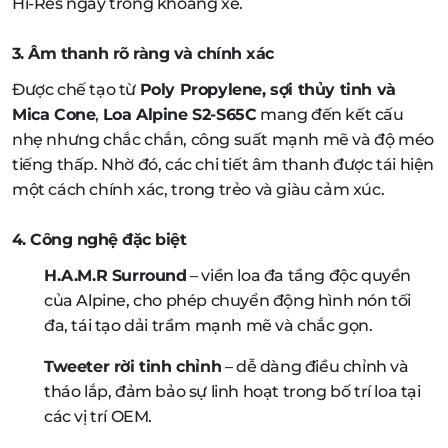
Hi-Res ngay trong khoang xe.
3. Âm thanh rõ ràng và chính xác
Được chế tạo từ
Poly Propylene, sợi thủy tinh và
Mica Cone
,
Loa Alpine S2-S65C
mang đến kết cấu
nhẹ nhưng chắc chắn, công suất mạnh mẽ và độ méo
tiếng thấp. Nhờ đó, các chi tiết âm thanh được tái hiện
một cách chính xác, trong trẻo và giàu cảm xúc.
4. Công nghệ đặc biệt
H.A.M.R Surround
– viền loa đa tầng độc quyền
của Alpine, cho phép chuyển động hình nón tối
đa, tái tạo dải trầm mạnh mẽ và chắc gọn.
Tweeter rời tinh chỉnh
– dễ dàng điều chỉnh và
tháo lắp, đảm bảo sự linh hoạt trong bố trí loa tại
các vị trí OEM.