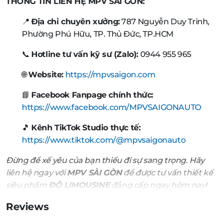
THÔNG TIN LIÊN HỆ MPV SÀI GÒN:
📍
Địa chỉ chuyên xưởng:
787 Nguyễn Duy Trinh,
Phường Phú Hữu, TP. Thủ Đức, TP.HCM
📞
Hotline tư vấn kỹ sư (Zalo):
0944 955 965
🌐
Website:
https://mpvsaigon.com
📘
Facebook Fanpage chính thức:
https://www.facebook.com/MPVSAIGONAUTO
🎵
Kênh TikTok Studio thực tế:
https://www.tiktok.com/@mpvsaigonauto
Đừng để xế yêu của bạn thiếu đi sự sang trọng. Hãy
liên hệ ngay với
MPV SÀI GÒN
để được tư vấn thiết kế
siêu phẩm
ĐỘ LIMOUSINE
đẳng cấp ngay hôm nay!
Reviews