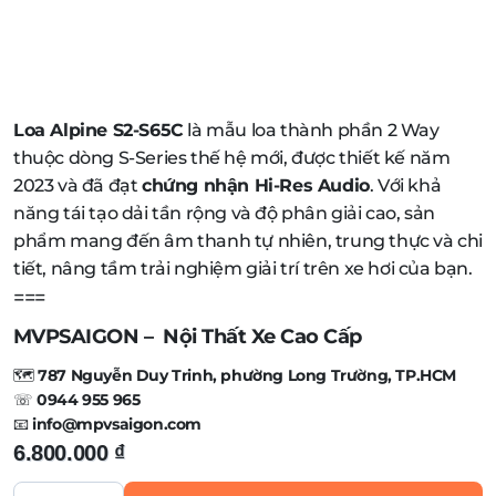
Loa Alpine S2-S65C
là mẫu loa thành phần 2 Way
thuộc dòng S-Series thế hệ mới, được thiết kế năm
2023 và đã đạt
chứng nhận Hi-Res Audio
. Với khả
năng tái tạo dải tần rộng và độ phân giải cao, sản
phẩm mang đến âm thanh tự nhiên, trung thực và chi
tiết, nâng tầm trải nghiệm giải trí trên xe hơi của bạn.
===
MVPSAIGON – Nội Thất Xe Cao Cấp
🗺️
787 Nguyễn Duy Trinh, phường Long Trường, TP.HCM
☏
0944 955 965
📧
info@mpvsaigon.com
LOA
ALPINE
6.800.000
₫
S2-S65C
LOA
THÀNH