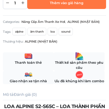
PHẦN 2
Thêm vào giỏ hàng
WAY
THẾ HỆ
MỚI
6.5INCH
quantity
Categories:
Nâng Cấp Âm Thanh Xe Hơi
,
ALPINE (NHẬT BẢN)
Tags:
alpine
âm thanh
loa
sound
Thương hiệu:
ALPINE (NHẬT BẢN)
Thanh toán thẻ
Thiết kế sản phẩm theo yêu
cầu
Giao nhận xe tận nhà
Ưu đã khủng khi làm combo
Mô tả
Đánh giá (0)
LOA ALPINE S2-S65C – LOA THÀNH PHẦN