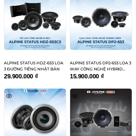
ALPINE STATUS HDZ-653 LOA
ALPINE STATUS DP2-653 LOA 3
3 ĐƯỜNG TIẾNG NHẬT BẢN
WAY CÔNG NGHỆ HYBRID
FIBER ĐẾN TỪ NHẬT BẢN
29.900.000
₫
15.900.000
₫