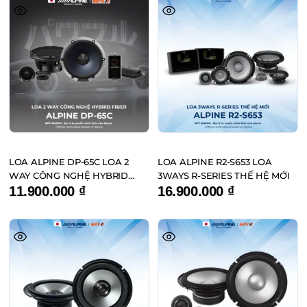
LOA ALPINE DP-65C LOA 2
LOA ALPINE R2-S653 LOA
WAY CÔNG NGHỆ HYBRID
3WAYS R-SERIES THẾ HỆ MỚI
FIBER
11.900.000
₫
16.900.000
₫