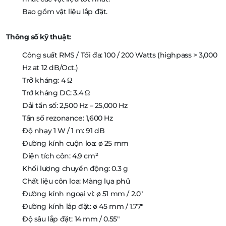
Bao gồm vật liệu lắp đặt.
Thông số kỹ thuật:
Công suất RMS / Tối đa: 100 / 200 Watts (highpass > 3,000
Hz at 12 dB/Oct.)
Trở kháng: 4 Ω
Trở kháng DC: 3.4 Ω
Dải tần số: 2,500 Hz – 25,000 Hz
Tần số rezonance: 1,600 Hz
Độ nhạy 1 W / 1 m: 91 dB
Đường kính cuộn loa: ø 25 mm
Diện tích côn: 4.9 cm²
Khối lượng chuyển động: 0.3 g
Chất liệu côn loa: Màng lụa phủ
Đường kính ngoại vi: ø 51 mm / 2.0″
Đường kính lắp đặt: ø 45 mm / 1.77″
Độ sâu lắp đặt: 14 mm / 0.55″