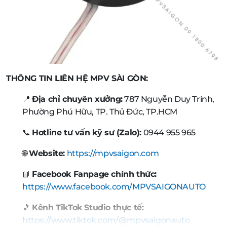
THÔNG TIN LIÊN HỆ MPV SÀI GÒN:
📍
Địa chỉ chuyên xưởng:
787 Nguyễn Duy Trinh,
Phường Phú Hữu, TP. Thủ Đức, TP.HCM
📞
Hotline tư vấn kỹ sư (Zalo):
0944 955 965
🌐
Website:
https://mpvsaigon.com
📘
Facebook Fanpage chính thức:
https://www.facebook.com/MPVSAIGONAUTO
🎵
Kênh TikTok Studio thực tế:
https://www.tiktok.com/@mpvsaigonauto