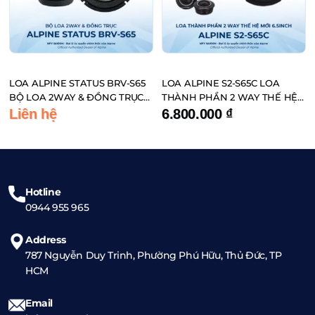
LOA ALPINE STATUS BRV-S65
LOA ALPINE S2-S65C LOA
BỘ LOA 2WAY & ĐỒNG TRỤC
THÀNH PHẦN 2 WAY THẾ HỆ
ĐẾN TỪ NHẬT BẢN
MỚI 6.5INCH
Liên hệ
6.800.000
₫
Hotline
0944 955 965
Address
787 Nguyễn Duy Trinh, Phường Phú Hữu, Thủ Đức, TP
HCM
Email