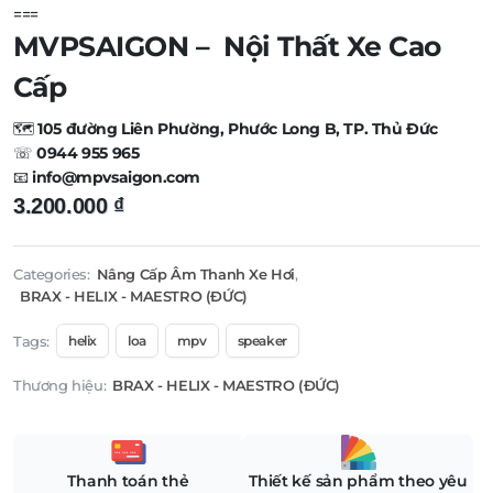
===
MVPSAIGON – Nội Thất Xe Cao
Cấp
🗺️
105 đường Liên Phường, Phước Long B, TP. Thủ Đức
☏
0944 955 965
📧
info@mpvsaigon.com
3.200.000
₫
Categories:
Nâng Cấp Âm Thanh Xe Hơi
,
BRAX - HELIX - MAESTRO (ĐỨC)
Tags:
helix
loa
mpv
speaker
Thương hiệu:
BRAX - HELIX - MAESTRO (ĐỨC)
Thanh toán thẻ
Thiết kế sản phẩm theo yêu