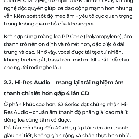
cuộn H.A.M.R (High Amplitude Multi-Roll). Đây là công
nghệ độc quyền giúp loa dao động mạnh hơn nhưng
vẫn kiểm soát tốt độ méo âm – yếu tố cực quan trọng
trong không gian nhỏ của khoang xe.
Kết hợp cùng màng loa PP Cone (Polypropylene), âm
thanh trở nên ổn định và rõ nét hơn, đặc biệt ở dải
trung và cao. Nhờ vậy, vocal được tái tạo tự nhiên,
không bị chói gắt, bass tròn, mid mượt – rất “dễ chịu”
cho người mới nghe lâu.
2.2. Hi-Res Audio – mang lại trải nghiệm âm
thanh chi tiết hơn gấp 4 lần CD
Ở phân khúc cao hơn, S2-Series đạt chứng nhận Hi-
Res Audio – chuẩn âm thanh độ phân giải cao mà ít
dòng loa cùng tầm có được.
Dải tần mở rộng đến 40kHz, giúp tái hiện âm thanh
giàu chi tiết, không gian rộng và chân thực hơn nhiều