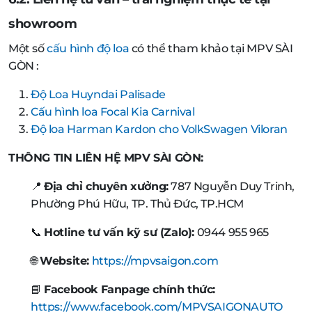
showroom
Một số
cấu hình độ loa
có thể tham khảo tại MPV SÀI
GÒN :
Độ Loa Huyndai Palisade
Cấu hình loa Focal Kia Carnival
Độ loa Harman Kardon cho VolkSwagen Viloran
THÔNG TIN LIÊN HỆ MPV SÀI GÒN:
📍
Địa chỉ chuyên xưởng:
787 Nguyễn Duy Trinh,
Phường Phú Hữu, TP. Thủ Đức, TP.HCM
📞
Hotline tư vấn kỹ sư (Zalo):
0944 955 965
🌐
Website:
https://mpvsaigon.com
📘
Facebook Fanpage chính thức:
https://www.facebook.com/MPVSAIGONAUTO