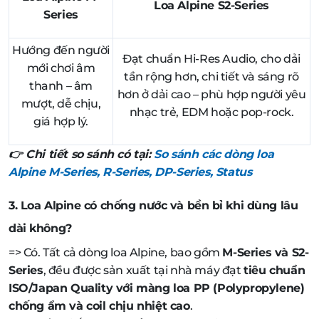
Loa Alpine S2-Series
Series
Hướng đến người
Đạt chuẩn Hi-Res Audio, cho dải
mới chơi âm
tần rộng hơn, chi tiết và sáng rõ
thanh – âm
hơn ở dải cao – phù hợp người yêu
mượt, dễ chịu,
nhạc trẻ, EDM hoặc pop-rock.
giá hợp lý.
👉
Chi tiết so sánh có tại:
So sánh các dòng loa
Alpine M-Series, R-Series, DP-Series, Status
3. Loa Alpine có chống nước và bền bỉ khi dùng lâu
dài không?
=> Có. Tất cả dòng loa Alpine, bao gồm
M-Series và S2-
Series
, đều được sản xuất tại nhà máy đạt
tiêu chuẩn
ISO/Japan Quality với màng loa PP (Polypropylene)
chống ẩm và coil chịu nhiệt cao
.