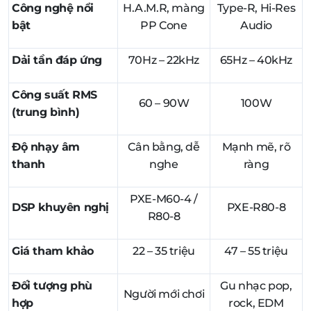
Công nghệ nổi
H.A.M.R, màng
Type-R, Hi-Res
bật
PP Cone
Audio
Dải tần đáp ứng
70Hz – 22kHz
65Hz – 40kHz
Công suất RMS
60 – 90W
100W
(trung bình)
Độ nhạy âm
Cân bằng, dễ
Mạnh mẽ, rõ
thanh
nghe
ràng
PXE-M60-4 /
DSP khuyên nghị
PXE-R80-8
R80-8
Giá tham khảo
22 – 35 triệu
47 – 55 triệu
Đối tượng phù
Gu nhạc pop,
Người mới chơi
hợp
rock, EDM