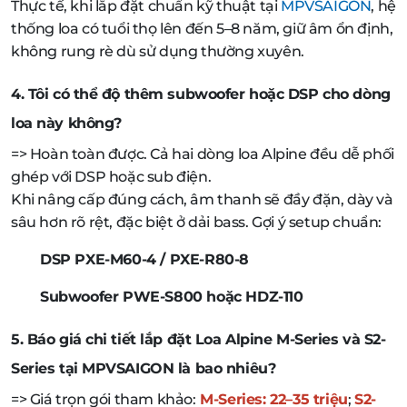
Thực tế, khi lắp đặt chuẩn kỹ thuật tại
MPVSAIGON
, hệ
thống loa có tuổi thọ lên đến 5–8 năm, giữ âm ổn định,
không rung rè dù sử dụng thường xuyên.
4. Tôi có thể độ thêm subwoofer hoặc DSP cho dòng
loa này không?
=> Hoàn toàn được. Cả hai dòng loa Alpine đều dễ phối
ghép với DSP hoặc sub điện.
Khi nâng cấp đúng cách, âm thanh sẽ đầy đặn, dày và
sâu hơn rõ rệt, đặc biệt ở dải bass. Gợi ý setup chuẩn:
DSP PXE-M60-4 / PXE-R80-8
Subwoofer PWE-S800 hoặc HDZ-110
5. Báo giá chi tiết lắp đặt Loa Alpine M-Series và S2-
Series tại MPVSAIGON là bao nhiêu?
=> Giá trọn gói tham khảo:
M-Series: 22–35 triệu
;
S2-