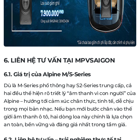
6. LIÊN HỆ TƯ VẤN TẠI MPVSAIGON
6.1. Giá trị của Alpine M/S-Series
Dù là M-Series phổ thông hay S2-Series trung cấp, cả
hai đều thể hiện rõ triết lý “âm thanh vì con người” của
Alpine – hướng tới cảm xúc chân thực, tinh tế, dễ chịu
trong mọi bản nhạc. Nếu bạn mới bước chân vào thế
giới âm thanh ô tô, hai dòng loa này chính là lựa chọn
an toàn, bền vững và đáng giá nhất trong tầm giá.
6.2. Liên hệ tư vấn – trải nghiệm thực tế tại