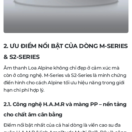
2. ƯU ĐIỂM NỔI BẬT CỦA DÒNG M-SERIES
& S2-SERIES
Âm thanh Loa Alpine không chỉ đẹp ở cảm xúc mà
còn ở công nghệ. M-Series và S2-Series là minh chứng
điển hình cho cách Alpine tối ưu hiệu năng trong giới
hạn chi phí hợp lý.
2.1. Công nghệ H.A.M.R và màng PP – nền tảng
cho chất âm cân bằng
Điểm nổi bật nhất của cả hai dòng là viền cao su đa