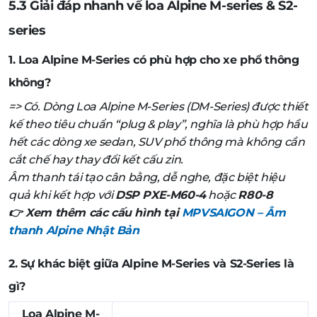
5.3 Giải đáp nhanh về loa Alpine M-series & S2-
series
1. Loa Alpine M-Series có phù hợp cho xe phổ thông
không?
=> Có. Dòng Loa Alpine M-Series (DM-Series) được thiết
kế theo tiêu chuẩn “plug & play”, nghĩa là phù hợp hầu
hết các dòng xe sedan, SUV phổ thông mà không cần
cắt chế hay thay đổi kết cấu zin.
Âm thanh tái tạo cân bằng, dễ nghe, đặc biệt hiệu
quả khi kết hợp với
DSP PXE-M60-4
hoặc
R80-8
👉 Xem thêm các cấu hình tại
MPVSAIGON – Âm
thanh Alpine Nhật Bản
2. Sự khác biệt giữa Alpine M-Series và S2-Series là
gì?
Loa Alpine M-