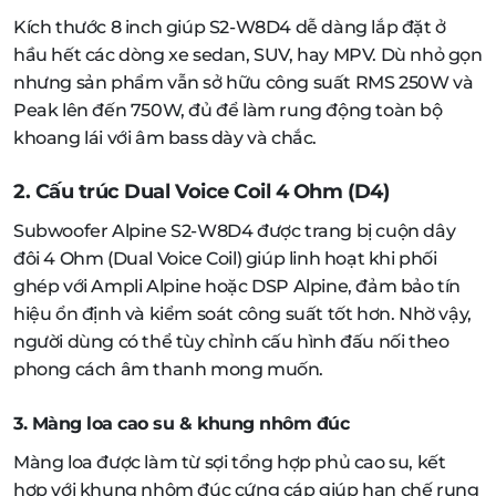
Kích thước 8 inch giúp S2-W8D4 dễ dàng lắp đặt ở
hầu hết các dòng xe sedan, SUV, hay MPV. Dù nhỏ gọn
nhưng sản phẩm vẫn sở hữu công suất RMS 250W và
Peak lên đến 750W, đủ để làm rung động toàn bộ
khoang lái với âm bass dày và chắc.
2. Cấu trúc Dual Voice Coil 4 Ohm (D4)
Subwoofer Alpine S2-W8D4 được trang bị cuộn dây
đôi 4 Ohm (Dual Voice Coil) giúp linh hoạt khi phối
ghép với Ampli Alpine hoặc DSP Alpine, đảm bảo tín
hiệu ổn định và kiểm soát công suất tốt hơn. Nhờ vậy,
người dùng có thể tùy chỉnh cấu hình đấu nối theo
phong cách âm thanh mong muốn.
3. Màng loa cao su & khung nhôm đúc
Màng loa được làm từ sợi tổng hợp phủ cao su, kết
hợp với khung nhôm đúc cứng cáp giúp hạn chế rung