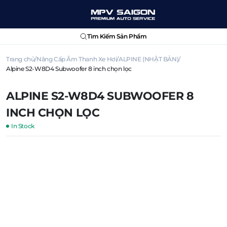
Tìm Kiếm Sản Phẩm
Trang chủ
Nâng Cấp Âm Thanh Xe Hơi
ALPINE (NHẬT BẢN)
Alpine S2-W8D4 Subwoofer 8 inch chọn lọc
ALPINE S2-W8D4 SUBWOOFER 8
INCH CHỌN LỌC
In Stock