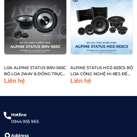
LOA ALPINE STATUS BRV-S65C
ALPINE STATUS HDZ-653CS BỘ
BỘ LOA 2WAY & ĐỒNG TRỤC
LOA CÔNG NGHỆ HI-RES ĐẾN
ĐẾN TỪ NHẬT BẢN
TỪ NHẬT BẢN
Liên hệ
Liên hệ
Hotline
0944 955 965
Address