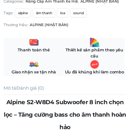
Categories:
Nâng Cấp Âm Thanh Xe Hơi
,
ALPINE (NHẬT BẢN)
Tags:
alpine
âm thanh
loa
sound
Thương hiệu:
ALPINE (NHẬT BẢN)
Thanh toán thẻ
Thiết kế sản phẩm theo yêu
cầu
Giao nhận xe tận nhà
Ưu đã khủng khi làm combo
Mô tả
Đánh giá (0)
Alpine S2-W8D4 Subwoofer 8 inch chọn
lọc – Tăng cường bass cho âm thanh hoàn
hảo