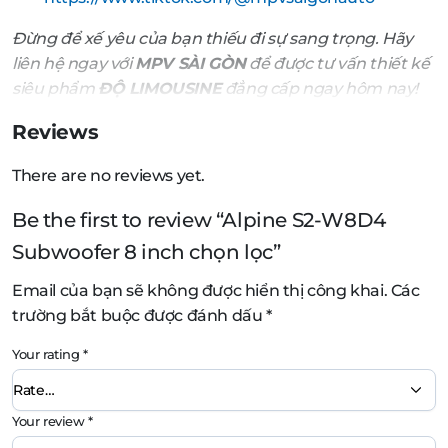
Đừng để xế yêu của bạn thiếu đi sự sang trọng. Hãy
liên hệ ngay với
MPV SÀI GÒN
để được tư vấn thiết kế
siêu phẩm
ĐỘ LIMOUSINE
đẳng cấp ngay hôm nay!
Reviews
There are no reviews yet.
Be the first to review “Alpine S2-W8D4
Subwoofer 8 inch chọn lọc”
Email của bạn sẽ không được hiển thị công khai.
Các
trường bắt buộc được đánh dấu
*
Your rating
*
Your review
*