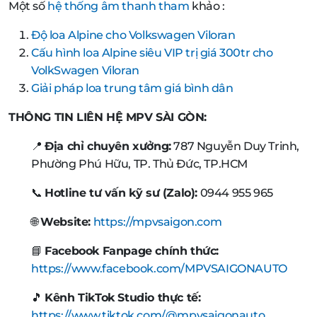
Một số
hệ thống âm thanh tham
khảo :
Độ loa Alpine cho Volkswagen Viloran
Cấu hình loa Alpine siêu VIP trị giá 300tr cho
VolkSwagen Viloran
Giải pháp loa trung tâm giá bình dân
THÔNG TIN LIÊN HỆ MPV SÀI GÒN:
📍
Địa chỉ chuyên xưởng:
787 Nguyễn Duy Trinh,
Phường Phú Hữu, TP. Thủ Đức, TP.HCM
📞
Hotline tư vấn kỹ sư (Zalo):
0944 955 965
🌐
Website:
https://mpvsaigon.com
📘
Facebook Fanpage chính thức:
https://www.facebook.com/MPVSAIGONAUTO
🎵
Kênh TikTok Studio thực tế:
https://www.tiktok.com/@mpvsaigonauto