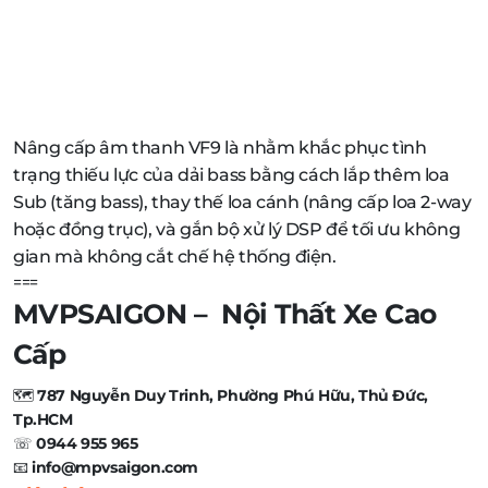
Nâng cấp âm thanh VF9 là nhằm khắc phục tình
trạng thiếu lực của dải bass bằng cách lắp thêm loa
Sub (tăng bass), thay thế loa cánh (nâng cấp loa 2-way
hoặc đồng trục), và gắn bộ xử lý DSP để tối ưu không
gian mà không cắt chế hệ thống điện.
===
MVPSAIGON – Nội Thất Xe Cao
Cấp
🗺️
787 Nguyễn Duy Trinh, Phường Phú Hữu, Thủ Đức,
Tp.HCM
☏
0944 955 965
📧
info@mpvsaigon.com