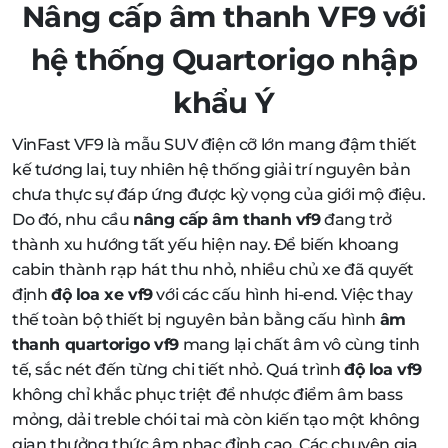
Nâng cấp âm thanh VF9 với
hệ thống Quartorigo nhập
khẩu Ý
VinFast VF9 là mẫu SUV điện cỡ lớn mang đậm thiết
kế tương lai, tuy nhiên hệ thống giải trí nguyên bản
chưa thực sự đáp ứng được kỳ vọng của giới mộ điệu.
Do đó, nhu cầu
nâng cấp âm thanh vf9
đang trở
thành xu hướng tất yếu hiện nay. Để biến khoang
cabin thành rạp hát thu nhỏ, nhiều chủ xe đã quyết
định
độ loa xe vf9
với các cấu hình hi-end. Việc thay
thế toàn bộ thiết bị nguyên bản bằng cấu hình
âm
thanh quartorigo vf9
mang lại chất âm vô cùng tinh
tế, sắc nét đến từng chi tiết nhỏ. Quá trình
độ loa vf9
không chỉ khắc phục triệt để nhược điểm âm bass
mỏng, dải treble chói tai mà còn kiến tạo một không
gian thưởng thức âm nhạc đỉnh cao. Các chuyên gia