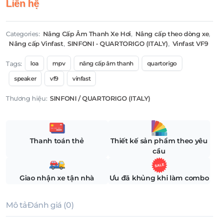
Liên hệ
Categories:
Nâng Cấp Âm Thanh Xe Hơi
,
Nâng cấp theo dòng xe
,
Nâng cấp Vinfast
,
SINFONI - QUARTORIGO (ITALY)
,
Vinfast VF9
Tags:
loa
mpv
nâng cấp âm thanh
quartorigo
speaker
vf9
vinfast
Thương hiệu:
SINFONI / QUARTORIGO (ITALY)
Thanh toán thẻ
Thiết kế sản phẩm theo yêu
cầu
Giao nhận xe tận nhà
Ưu đã khủng khi làm combo
Mô tả
Đánh giá (0)