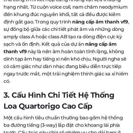
hạng nhất. Từ cuộn voice coil, nam châm neodymium
đến khung đúc nguyên khối, tất cả đều được kiểm
định gắt gao. Trong quy trình
nâng cấp âm thanh vf9
,
sự đồng bộ giữa các chi tiết phát âm và những dòng
amply class A hoặc class AB tạo ra dòng điện cực kỳ
sạch và ổn định. Kết quả của dự án
nâng cấp âm
thanh vf9
này là nền âm hoàn toàn tĩnh lặng, không
dính tạp âm hay tiếng xì nền khó chịu. Người nghe sẽ
có cảm giác như dàn nhạc đang biểu diễn trực tiếp
ngay trước mắt, một trải nghiệm thính giác xa xỉ hiếm
có.
3. Cấu Hình Chi Tiết Hệ Thống
Loa Quartorigo Cao Cấp
Một cấu hình tiêu chuẩn thường bao gồm hệ thống
ba đường tiếng (3-way) lắp đặt cho khoang lái phía
trước. Cấu trúc này chia rõ nhiệm vụ cho dải bass ở