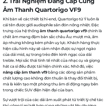
2. Trải Nghiệm Đẳng Cấp Cùng
Âm Thanh Quartorigo VF9
Khi bàn về các thiết bị hi-end, Quartorigo từ Ý luôn là
cái tên được giới audiophile săn đón nồng nhiệt. Đặc
trưng của hệ thống
âm thanh quartorigo vf9
chính là
chất âm mang đậm bản sắc châu Âu: mượt mà, ấm
áp nhưng không kém phần uy lực. Khách hàng thực
hiện cấu hình này sẽ cảm nhận được sự ngọt ngào
của dải mid, sự trong trẻo đến kinh ngạc của dải
treble. Mọi sắc thái tinh tế nhất của nhạc cụ và giọng
hát ca sĩ đều được tái hiện chính xác. Nhờ đó, việc
nâng cấp âm thanh vf9
bằng các dòng sản phẩm
chất lượng cao không đơn thuần là thay đổi thiết bị,
mà là kiến tạo một phòng thu âm di động ngay bên
trong chiếc SUV điện hiện đại của bạn.
Sự vượt trội của các dải âm xuất phát từ triết lý chế tác
thủ công tỉ mỉ kết hợp cùng những vật liệu thượng