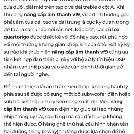
cửa dưới, dải mid trên taplo và dải treble ở cột A. Khi
thi công
nâng cấp âm thanh vf9
, việc định hướng góc
phát âm của dải cao và dải trung là cực kỳ quan trọng
để tạo ra sân khấu nổi sắc nét. Đặc biệt, các củ
loa
quartorigo
được thiết kế với độ nhạy cao, rất phù hợp
với môi trường không gian khép kín của ô tô. Bất kỳ kỹ
sư nào khi thực hiện
nâng cấp âm thanh vf9
cũng ưu
tiên kết hợp dàn thiết bị này với bộ xử lý tín hiệu DSP
nhằm can thiệp sâu vào việc căn chỉnh thời gian trễ
đến tai người nghe.
Để hoàn thiện dải âm trầm siêu thấp, khoang hành lý
phía sau sẽ được bổ sung một bộ subwoofer điện hoặc
sub hơi kết hợp amply kéo công suất lớn. Việc
nâng
cấp âm thanh vf9
toàn diện này giúp tái tạo những
nhịp trống uy lực, sâu lắng mà các dải trung không
thể hiện được. Ở hàng ghế thứ hai, cấu hình phân tần
hai đường tiếng (2-way) thường được lựa chọn để hỗ