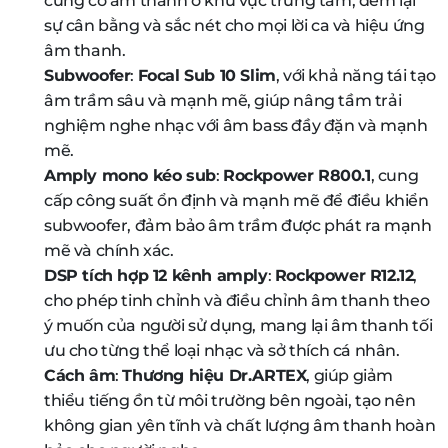
củng cố âm thanh ở khu vực trung tâm, đem lại
sự cân bằng và sắc nét cho mọi lời ca và hiệu ứng
âm thanh.
Subwoofer
:
Focal Sub 10 Slim
, với khả năng tái tạo
âm trầm sâu và mạnh mẽ, giúp nâng tầm trải
nghiệm nghe nhạc với âm bass đầy đặn và mạnh
mẽ.
Amply mono kéo sub
:
Rockpower R800.1
, cung
cấp công suất ổn định và mạnh mẽ để điều khiển
subwoofer, đảm bảo âm trầm được phát ra mạnh
mẽ và chính xác.
DSP tích hợp 12 kênh amply
:
Rockpower R12.12
,
cho phép tinh chỉnh và điều chỉnh âm thanh theo
ý muốn của người sử dụng, mang lại âm thanh tối
ưu cho từng thể loại nhạc và sở thích cá nhân.
Cách âm
:
Thương hiệu Dr.ARTEX
, giúp giảm
thiểu tiếng ồn từ môi trường bên ngoài, tạo nên
không gian yên tĩnh và chất lượng âm thanh hoàn