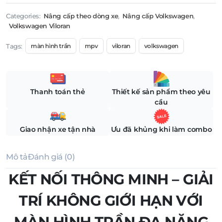
Categories:
Nâng cấp theo dòng xe
,
Nâng cấp Volkswagen
,
Volkswagen Viloran
Tags:
màn hình trần
mpv
viloran
volkswagen
Thanh toán thẻ
Thiết kế sản phẩm theo yêu
cầu
Giao nhận xe tận nhà
Ưu đã khủng khi làm combo
Mô tả
Đánh giá (0)
KẾT NỐI THÔNG MINH – GIẢI
TRÍ KHÔNG GIỚI HẠN VỚI
MÀN HÌNH TRẦN ĐA NĂNG