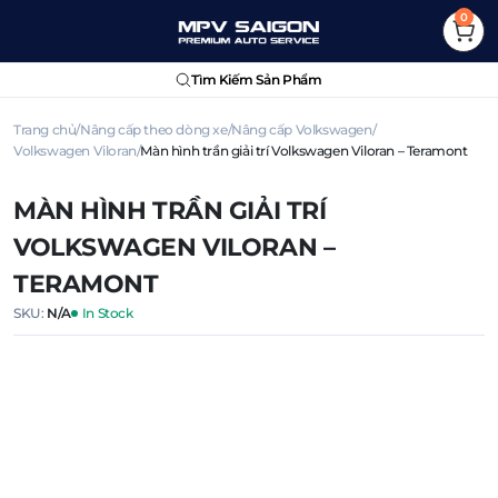
0
Tìm Kiếm Sản Phẩm
Trang chủ
Nâng cấp theo dòng xe
Nâng cấp Volkswagen
Volkswagen Viloran
Màn hình trần giải trí Volkswagen Viloran – Teramont
MÀN HÌNH TRẦN GIẢI TRÍ
VOLKSWAGEN VILORAN –
TERAMONT
SKU:
N/A
In Stock