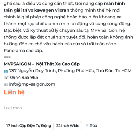
ghế sau là điều vô cùng cần thiết. Gói nâng cấp
màn hình
trần giải trí volkswagen viloran
thông minh thế hệ mới
chính là giải pháp công nghệ hoàn hảo, biến khoang xe
thành một rạp chiếu phim mini di động vô cùng sống động.
Đặc biệt, với kỹ thuật xử lý chuyên sâu tại MPV Sài Gòn, hệ
thống được lắp đặt chuẩn zin tuyệt đối, hoàn toàn không ảnh
hưởng đến cơ chế vận hành của cửa sổ trời toàn cảnh
Panorama cao cấp.
===
MVPSAIGON – Nội Thất Xe Cao Cấp
787 Nguyễn Duy Trinh, Phường Phú Hữu, Thủ Đức, Tp.HCM
☏ 0944 955 965
info@mpvsaigon.com
Liên hệ
Loại màn
Xóa
17 Inch Gập Điện Tự Động
22 Inch Wide