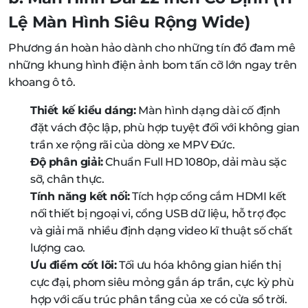
Lệ Màn Hình Siêu Rộng Wide)
Phương án hoàn hảo dành cho những tín đồ đam mê
những khung hình điện ảnh bom tấn cỡ lớn ngay trên
khoang ô tô.
Thiết kế kiểu dáng:
Màn hình dạng dài cố định
đặt vách độc lập, phù hợp tuyệt đối với không gian
trần xe rộng rãi của dòng xe MPV Đức.
Độ phân giải:
Chuẩn Full HD 1080p, dải màu sặc
sỡ, chân thực.
Tính năng kết nối:
Tích hợp cổng cắm HDMI kết
nối thiết bị ngoại vi, cổng USB dữ liệu, hỗ trợ đọc
và giải mã nhiều định dạng video kĩ thuật số chất
lượng cao.
Ưu điểm cốt lõi:
Tối ưu hóa không gian hiển thị
cực đại, phom siêu mỏng gắn áp trần, cực kỳ phù
hợp với cấu trúc phân tầng của xe có cửa sổ trời.