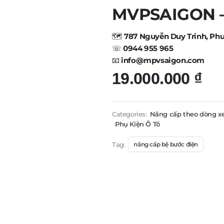
MVPSAIGON – 
🗺️
787 Nguyễn Duy Trinh, Ph
☏
0944 955 965
📧
info@mpvsaigon.com
19.000.000
₫
Categories:
Nâng cấp theo dòng x
Phụ Kiện Ô Tô
Tag:
nâng cấp bệ bước điện