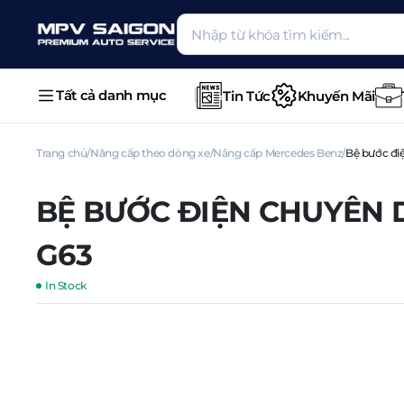
Tất cả danh mục
Tin Tức
Khuyến Mãi
Trang chủ
Nâng cấp theo dòng xe
Nâng cấp Mercedes Benz
Bệ bước đi
BỆ BƯỚC ĐIỆN CHUYÊN 
G63
In Stock