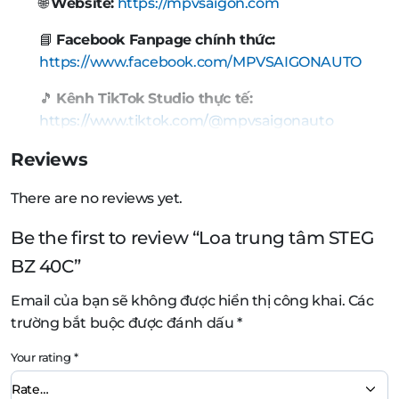
🌐
Website:
https://mpvsaigon.com
📘
Facebook Fanpage chính thức:
https://www.facebook.com/MPVSAIGONAUTO
🎵
Kênh TikTok Studio thực tế:
https://www.tiktok.com/@mpvsaigonauto
Reviews
There are no reviews yet.
Be the first to review “Loa trung tâm STEG
BZ 40C”
Email của bạn sẽ không được hiển thị công khai.
Các
trường bắt buộc được đánh dấu
*
Your rating
*