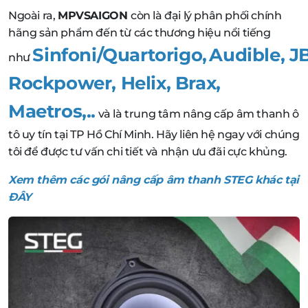
Ngoài ra,
MPVSAIGON
còn là đại lý phân phối chính
hãng sản phẩm đến từ các thương hiệu nổi tiếng
Sinfoni/Quartorigo
,
Audible
,
J
như
Rockpower
,
Helix
,
Brax,
Maetros,..
và là trung tâm nâng cấp âm thanh ô
tô uy tín tại TP Hồ Chí Minh. Hãy liên hệ ngay với chúng
tôi để được tư vấn chi tiết và nhận ưu đãi cực khủng.
Xem thêm các gói nâng cấp âm thanh STEG khác tại
ĐÂY