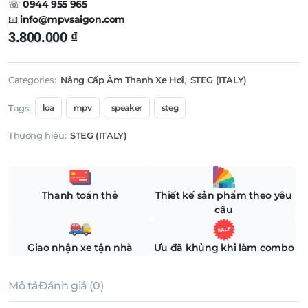
☏
0944 955 965
📧
info@mpvsaigon.com
3.800.000
₫
Categories:
Nâng Cấp Âm Thanh Xe Hơi
,
STEG (ITALY)
Tags:
loa
mpv
speaker
steg
Thương hiệu:
STEG (ITALY)
Thanh toán thẻ
Thiết kế sản phẩm theo yêu
cầu
Giao nhận xe tận nhà
Ưu đã khủng khi làm combo
Mô tả
Đánh giá (0)