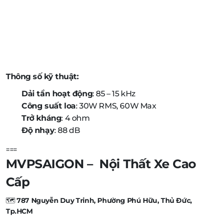
Thông số kỹ thuật:
Dải tần hoạt động
: 85 – 15 kHz
Công suất loa
: 30W RMS, 60W Max
Trở kháng
: 4 ohm
Độ nhạy
: 88 dB
===
MVPSAIGON – Nội Thất Xe Cao
Cấp
🗺️
787 Nguyễn Duy Trinh, Phường Phú Hữu, Thủ Đức,
Tp.HCM