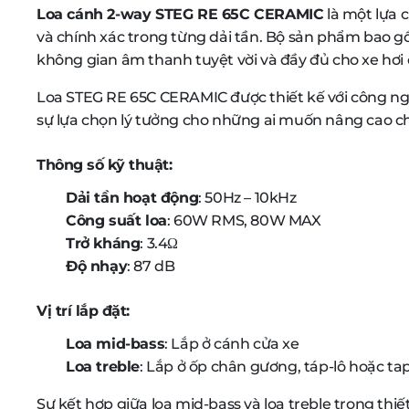
Loa cánh 2-way STEG RE 65C CERAMIC
là một lựa 
và chính xác trong từng dải tần. Bộ sản phẩm bao gồ
không gian âm thanh tuyệt vời và đầy đủ cho xe hơi
Loa STEG RE 65C CERAMIC được thiết kế với công ngh
sự lựa chọn lý tưởng cho những ai muốn nâng cao c
Thông số kỹ thuật:
Dải tần hoạt động
: 50Hz – 10kHz
Công suất loa
: 60W RMS, 80W MAX
Trở kháng
: 3.4Ω
Độ nhạy
: 87 dB
Vị trí lắp đặt:
Loa mid-bass
: Lắp ở cánh cửa xe
Loa treble
: Lắp ở ốp chân gương, táp-lô hoặc tap
Sự kết hợp giữa loa mid-bass và loa treble trong th