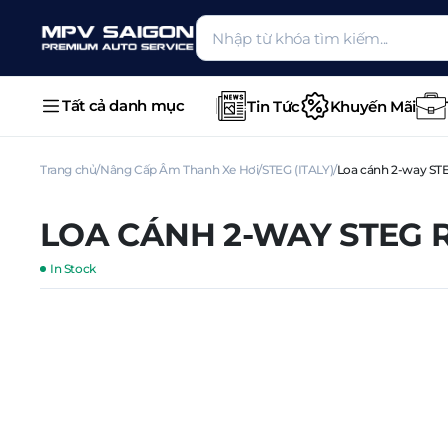
Tất cả danh mục
Tin Tức
Khuyến Mãi
Trang chủ
Nâng Cấp Âm Thanh Xe Hơi
STEG (ITALY)
Loa cánh 2-way S
LOA CÁNH 2-WAY STEG 
In Stock