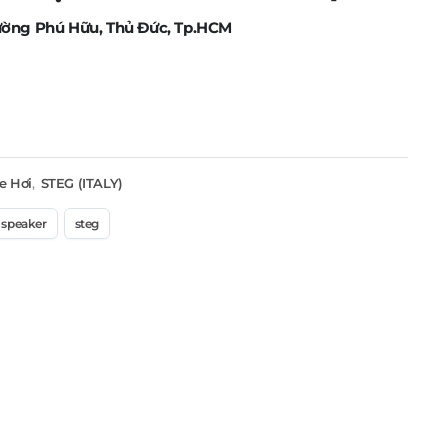
ường Phú Hữu, Thủ Đức, Tp.HCM
e Hơi
,
STEG (ITALY)
speaker
steg