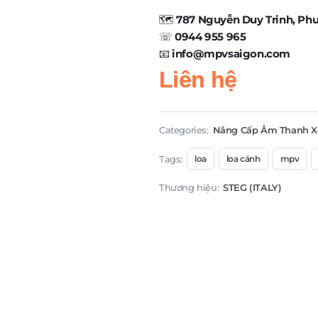
🗺️
787 Nguyễn Duy Trinh, Ph
☏
0944 955 965
📧
info@mpvsaigon.com
Liên hệ
Categories:
Nâng Cấp Âm Thanh X
Tags:
loa
loa cánh
mpv
Thương hiệu:
STEG (ITALY)