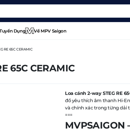
Tuyển Dụng
Về MPV Saigon
TEG RE 65C CERAMIC
RE 65C CERAMIC
Loa cánh 2-way STEG RE 6
đồ yêu thích âm thanh Hi-E
và chính xác trong từng dải 
===
MVPSAIGON – 