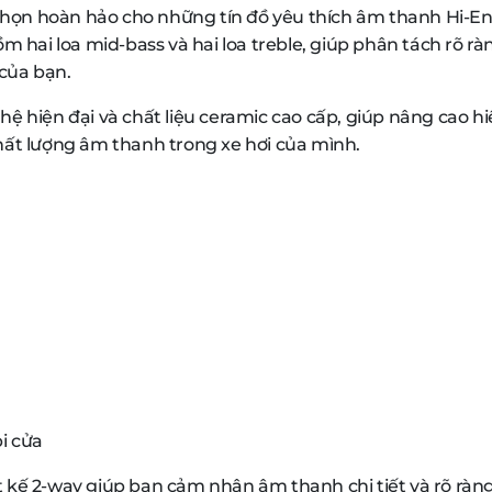
chọn hoàn hảo cho những tín đồ yêu thích âm thanh Hi-E
m hai loa mid-bass và hai loa treble, giúp phân tách rõ r
 của bạn.
ệ hiện đại và chất liệu ceramic cao cấp, giúp nâng cao h
hất lượng âm thanh trong xe hơi của mình.
i cửa
iết kế 2-way giúp bạn cảm nhận âm thanh chi tiết và rõ rà