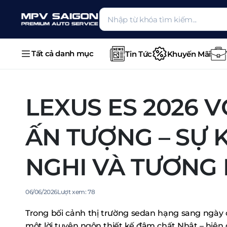
Tất cả danh mục
Tin Tức
Khuyến Mãi
LEXUS ES 2026 V
ẤN TƯỢNG – SỰ 
NGHI VÀ TƯƠNG 
06/06/2026
Lượt xem:
78
Trong bối cảnh thị trường sedan hạng sang ngày 
một lời tuyên ngôn thiết kế đậm chất Nhật – hiện