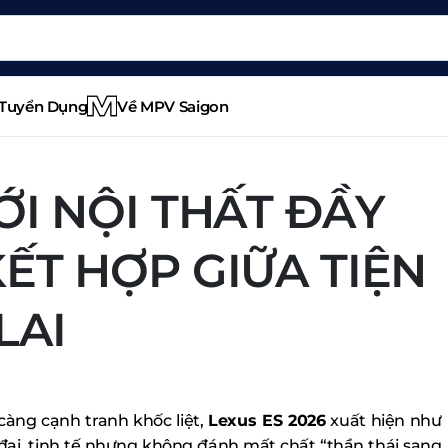
Tuyển Dụng
Về MPV Saigon
ỚI NỘI THẤT ĐẦY
KẾT HỢP GIỮA TIỆN
LAI
càng cạnh tranh khốc liệt,
Lexus ES 2026
xuất hiện như
 đại, tinh tế nhưng không đánh mất chất “thần thái sang