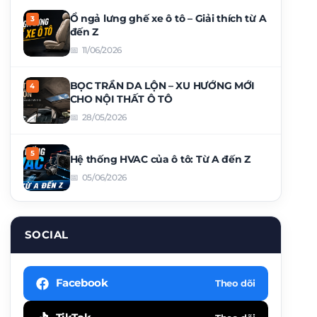
Ổ ngả lưng ghế xe ô tô – Giải thích từ A
đến Z
11/06/2026
BỌC TRẦN DA LỘN – XU HƯỚNG MỚI
CHO NỘI THẤT Ô TÔ
28/05/2026
Hệ thống HVAC của ô tô: Từ A đến Z
05/06/2026