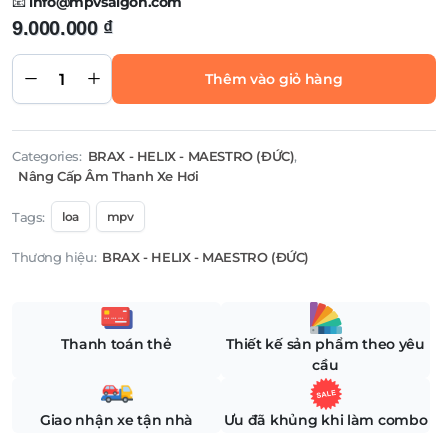
📧
info@mpvsaigon.com
9.000.000
₫
HELIX LOA
2WAY
COMPONENT
Thêm vào giỏ hàng
HELIX P 52C
quantity
Categories:
BRAX - HELIX - MAESTRO (ĐỨC)
,
Nâng Cấp Âm Thanh Xe Hơi
Tags:
loa
mpv
Thương hiệu:
BRAX - HELIX - MAESTRO (ĐỨC)
Thanh toán thẻ
Thiết kế sản phẩm theo yêu
cầu
Giao nhận xe tận nhà
Ưu đã khủng khi làm combo