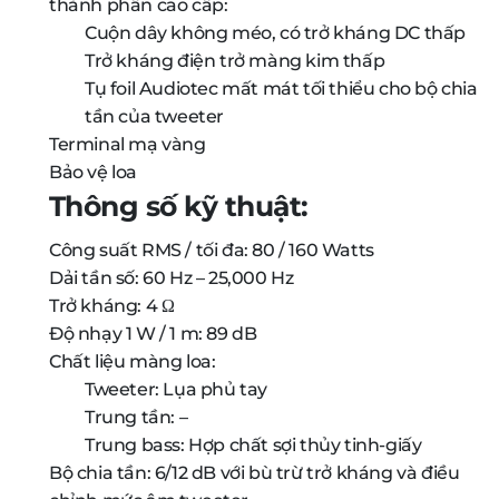
thành phần cao cấp:
Cuộn dây không méo, có trở kháng DC thấp
Trở kháng điện trở màng kim thấp
Tụ foil Audiotec mất mát tối thiểu cho bộ chia
tần của tweeter
Terminal mạ vàng
Bảo vệ loa
Thông số kỹ thuật:
Công suất RMS / tối đa: 80 / 160 Watts
Dải tần số: 60 Hz – 25,000 Hz
Trở kháng: 4 Ω
Độ nhạy 1 W / 1 m: 89 dB
Chất liệu màng loa:
Tweeter: Lụa phủ tay
Trung tần: –
Trung bass: Hợp chất sợi thủy tinh-giấy
Bộ chia tần: 6/12 dB với bù trừ trở kháng và điều