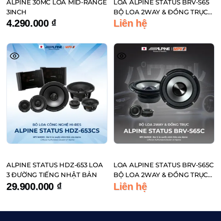
ALPINE 30MC LOA MID-RANGE
LOA ALPINE STATUS BRV-S65
3INCH
BỘ LOA 2WAY & ĐỒNG TRỤC
ĐẾN TỪ NHẬT BẢN
4.290.000
₫
Liên hệ
ALPINE STATUS HDZ-653 LOA
LOA ALPINE STATUS BRV-S65C
3 ĐƯỜNG TIẾNG NHẬT BẢN
BỘ LOA 2WAY & ĐỒNG TRỤC
ĐẾN TỪ NHẬT BẢN
29.900.000
₫
Liên hệ