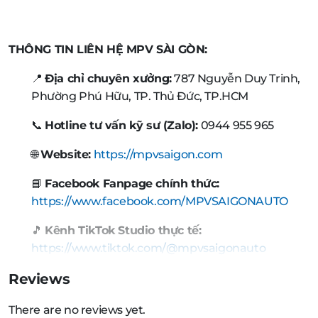
THÔNG TIN LIÊN HỆ MPV SÀI GÒN:
📍
Địa chỉ chuyên xưởng:
787 Nguyễn Duy Trinh,
Phường Phú Hữu, TP. Thủ Đức, TP.HCM
📞
Hotline tư vấn kỹ sư (Zalo):
0944 955 965
🌐
Website:
https://mpvsaigon.com
📘
Facebook Fanpage chính thức:
https://www.facebook.com/MPVSAIGONAUTO
🎵
Kênh TikTok Studio thực tế:
https://www.tiktok.com/@mpvsaigonauto
Reviews
There are no reviews yet.