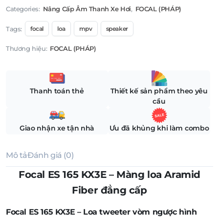
Categories:
Nâng Cấp Âm Thanh Xe Hơi
,
FOCAL (PHÁP)
Tags:
focal
loa
mpv
speaker
Thương hiệu:
FOCAL (PHÁP)
Thanh toán thẻ
Thiết kế sản phẩm theo yêu
cầu
Giao nhận xe tận nhà
Ưu đã khủng khi làm combo
Mô tả
Đánh giá (0)
Focal ES 165 KX3E – Màng loa Aramid
Fiber đẳng cấp
Focal ES 165 KX3E – Loa tweeter vòm ngược hình