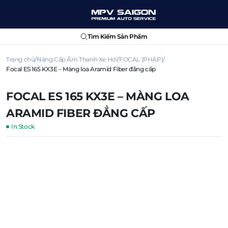
Tìm Kiếm Sản Phẩm
Trang chủ
Nâng Cấp Âm Thanh Xe Hơi
FOCAL (PHÁP)
Focal ES 165 KX3E – Màng loa Aramid Fiber đẳng cấp
FOCAL ES 165 KX3E – MÀNG LOA
ARAMID FIBER ĐẲNG CẤP
In Stock