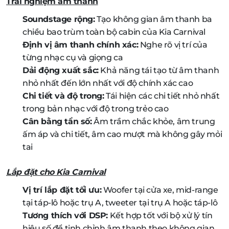
Trải nghiệm âm thanh
Soundstage rộng:
Tạo không gian âm thanh ba
chiều bao trùm toàn bộ cabin của Kia Carnival
Định vị âm thanh chính xác:
Nghe rõ vị trí của
từng nhạc cụ và giọng ca
Dải động xuất sắc:
Khả năng tái tạo từ âm thanh
nhỏ nhất đến lớn nhất với độ chính xác cao
Chi tiết và độ trong:
Tái hiện các chi tiết nhỏ nhất
trong bản nhạc với độ trong trẻo cao
Cân bằng tần số:
Âm trầm chắc khỏe, âm trung
ấm áp và chi tiết, âm cao mượt mà không gây mỏi
tai
Lắp đặt cho Kia Carnival
Vị trí lắp đặt tối ưu:
Woofer tại cửa xe, mid-range
tại táp-lô hoặc trụ A, tweeter tại trụ A hoặc táp-lô
Tương thích với DSP:
Kết hợp tốt với bộ xử lý tín
hiệu số để tinh chỉnh âm thanh theo không gian