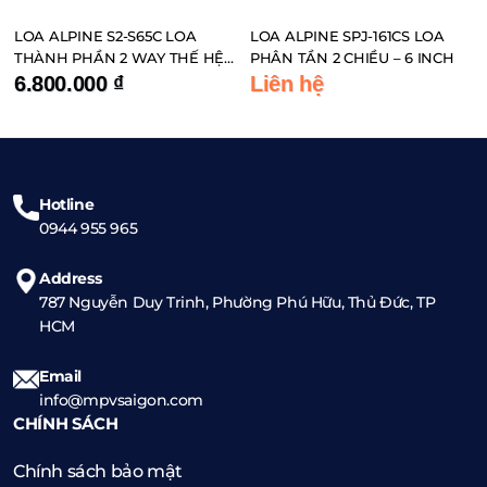
LOA ALPINE S2-S65C LOA
LOA ALPINE SPJ-161CS LOA
THÀNH PHẦN 2 WAY THẾ HỆ
PHÂN TẦN 2 CHIỀU – 6 INCH
MỚI 6.5INCH
6.800.000
₫
Liên hệ
Hotline
0944 955 965
Address
787 Nguyễn Duy Trinh, Phường Phú Hữu, Thủ Đức, TP
HCM
Email
info@mpvsaigon.com
CHÍNH SÁCH
Chính sách bảo mật