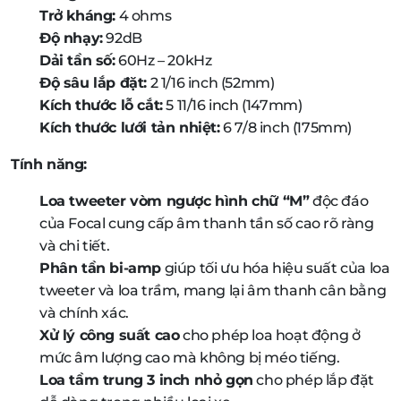
Trở kháng:
4 ohms
Độ nhạy:
92dB
Dải tần số:
60Hz – 20kHz
Độ sâu lắp đặt:
2 1/16 inch (52mm)
Kích thước lỗ cắt:
5 11/16 inch (147mm)
Kích thước lưới tản nhiệt:
6 7/8 inch (175mm)
Tính năng:
Loa tweeter vòm ngược hình chữ “M”
độc đáo
của Focal cung cấp âm thanh tần số cao rõ ràng
và chi tiết.
Phân tần bi-amp
giúp tối ưu hóa hiệu suất của loa
tweeter và loa trầm, mang lại âm thanh cân bằng
và chính xác.
Xử lý công suất cao
cho phép loa hoạt động ở
mức âm lượng cao mà không bị méo tiếng.
Loa tầm trung 3 inch nhỏ gọn
cho phép lắp đặt