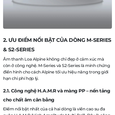
2. ƯU ĐIỂM NỔI BẬT CỦA DÒNG M-SERIES
& S2-SERIES
Âm thanh Loa Alpine không chỉ đẹp ở cảm xúc mà
còn ở công nghệ. M-Series và S2-Series là minh chứng
điển hình cho cách Alpine tối ưu hiệu năng trong giới
hạn chi phí hợp lý.
2.1. Công nghệ H.A.M.R và màng PP – nền tảng
cho chất âm cân bằng
Điểm nổi bật nhất của cả hai dòng là viền cao su đa