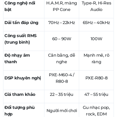
Công nghệ nổi
H.A.M.R, màng
Type-R, Hi-Res
bật
PP Cone
Audio
Dải tần đáp ứng
70Hz – 22kHz
65Hz – 40kHz
Công suất RMS
60 – 90W
100W
(trung bình)
Độ nhạy âm
Cân bằng, dễ
Mạnh mẽ, rõ
thanh
nghe
ràng
PXE-M60-4 /
DSP khuyên nghị
PXE-R80-8
R80-8
Giá tham khảo
22 – 35 triệu
47 – 55 triệu
Đối tượng phù
Gu nhạc pop,
Người mới chơi
hợp
rock, EDM