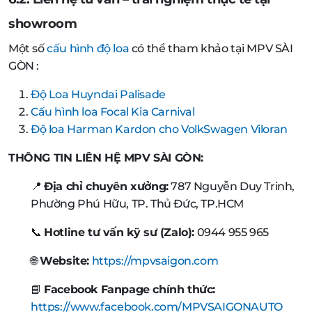
showroom
Một số
cấu hình độ loa
có thể tham khảo tại MPV SÀI
GÒN :
Độ Loa Huyndai Palisade
Cấu hình loa Focal Kia Carnival
Độ loa Harman Kardon cho VolkSwagen Viloran
THÔNG TIN LIÊN HỆ MPV SÀI GÒN:
📍
Địa chỉ chuyên xưởng:
787 Nguyễn Duy Trinh,
Phường Phú Hữu, TP. Thủ Đức, TP.HCM
📞
Hotline tư vấn kỹ sư (Zalo):
0944 955 965
🌐
Website:
https://mpvsaigon.com
📘
Facebook Fanpage chính thức:
https://www.facebook.com/MPVSAIGONAUTO