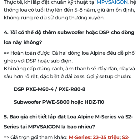
Thực tế, khi lắp đặt chuẩn kỹ thuật tại
MPVSAIGON
, hệ
thống loa có tuổi thọ lên đến 5–8 năm, giữ âm ổn định,
không rung rè dù sử dụng thường xuyên.
4. Tôi có thể độ thêm subwoofer hoặc DSP cho dòng
loa này không?
=> Hoàn toàn được. Cả hai dòng loa Alpine đều dễ phối
ghép với DSP hoặc sub điện.
Khi nâng cấp đúng cách, âm thanh sẽ đầy đặn, dày và
sâu hơn rõ rệt, đặc biệt ở dải bass. Gợi ý setup chuẩn:
DSP PXE-M60-4 / PXE-R80-8
Subwoofer PWE-S800 hoặc HDZ-110
5. Báo giá chi tiết lắp đặt Loa Alpine M-Series và S2-
Series tại MPVSAIGON là bao nhiêu?
=> Giá trọn gói tham khảo:
M-Series: 22–35 triệu
;
S2-