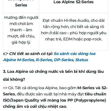
Loa Alpine S2-Series
Series
Hướng đến người
Đạt chuẩn Hi-Res Audio, cho dải
mới chơi âm
tần rộng hơn, chi tiết và sáng rõ
thanh – âm
hơn ở dải cao – phù hợp người yêu
mượt, dễ chịu,
nhạc trẻ, EDM hoặc pop-rock.
giá hợp lý.
👉
Chi tiết so sánh có tại:
So sánh các dòng loa
Alpine M-Series, R-Series, DP-Series, Status
3. Loa Alpine có chống nước và bền bỉ khi dùng lâu
dài không?
=> Có. Tất cả dòng loa Alpine, bao gồm
M-Series và S2-
Series
, đều được sản xuất tại nhà máy đạt
tiêu chuẩn
ISO/Japan Quality với màng loa PP (Polypropylene)
chống ẩm và coil chịu nhiệt cao
.