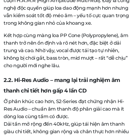
cuộn H.A.M.R (High Amplitude Multi-Roll). Đây là công
nghệ độc quyền giúp loa dao động mạnh hơn nhưng
vẫn kiểm soát tốt độ méo âm – yếu tố cực quan trọng
trong không gian nhỏ của khoang xe.
Kết hợp cùng màng loa PP Cone (Polypropylene), âm
thanh trở nên ổn định và rõ nét hơn, đặc biệt ở dải
trung và cao. Nhờ vậy, vocal được tái tạo tự nhiên,
không bị chói gắt, bass tròn, mid mượt – rất “dễ chịu”
cho người mới nghe lâu.
2.2. Hi-Res Audio – mang lại trải nghiệm âm
thanh chi tiết hơn gấp 4 lần CD
Ở phân khúc cao hơn, S2-Series đạt chứng nhận Hi-
Res Audio – chuẩn âm thanh độ phân giải cao mà ít
dòng loa cùng tầm có được.
Dải tần mở rộng đến 40kHz, giúp tái hiện âm thanh
giàu chi tiết, không gian rộng và chân thực hơn nhiều