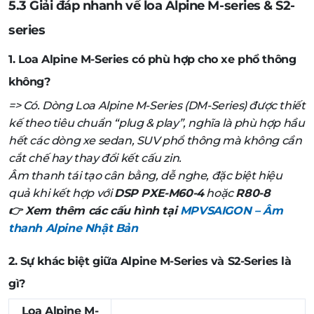
5.3 Giải đáp nhanh về loa Alpine M-series & S2-
series
1. Loa Alpine M-Series có phù hợp cho xe phổ thông
không?
=> Có. Dòng Loa Alpine M-Series (DM-Series) được thiết
kế theo tiêu chuẩn “plug & play”, nghĩa là phù hợp hầu
hết các dòng xe sedan, SUV phổ thông mà không cần
cắt chế hay thay đổi kết cấu zin.
Âm thanh tái tạo cân bằng, dễ nghe, đặc biệt hiệu
quả khi kết hợp với
DSP PXE-M60-4
hoặc
R80-8
👉 Xem thêm các cấu hình tại
MPVSAIGON – Âm
thanh Alpine Nhật Bản
2. Sự khác biệt giữa Alpine M-Series và S2-Series là
gì?
Loa Alpine M-