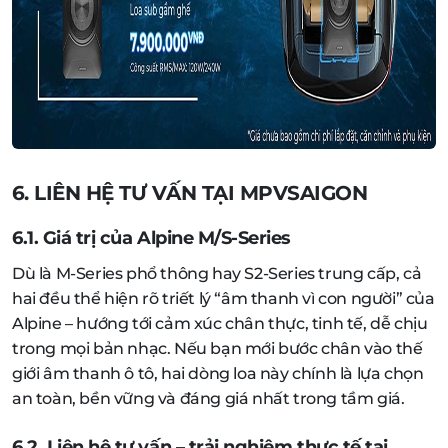
6. LIÊN HỆ TƯ VẤN TẠI MPVSAIGON
6.1. Giá trị của Alpine M/S-Series
Dù là M-Series phổ thông hay S2-Series trung cấp, cả
hai đều thể hiện rõ triết lý “âm thanh vì con người” của
Alpine – hướng tới cảm xúc chân thực, tinh tế, dễ chịu
trong mọi bản nhạc. Nếu bạn mới bước chân vào thế
giới âm thanh ô tô, hai dòng loa này chính là lựa chọn
an toàn, bền vững và đáng giá nhất trong tầm giá.
6.2. Liên hệ tư vấn – trải nghiệm thực tế tại