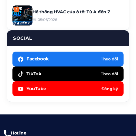
Hệ thống HVAC của ô tô: Từ A đến Z
05/06/2026
Hotline