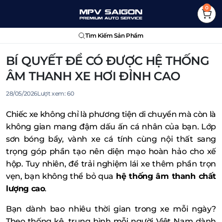
0
Tìm Kiếm Sản Phẩm
BÍ QUYẾT ĐỂ CÓ ĐƯỢC HỆ THỐNG
ÂM THANH XE HƠI ĐỈNH CAO
28/05/2026
Lượt xem:
60
Chiếc xe không chỉ là phương tiện di chuyển mà còn là
không gian mang đậm dấu ấn cá nhân của bạn. Lớp
sơn bóng bẩy, vành xe cá tính cùng nội thất sang
trọng góp phần tạo nên diện mạo hoàn hảo cho xế
hộp. Tuy nhiên, để trải nghiệm lái xe thêm phần trọn
vẹn, bạn không thể bỏ qua
hệ thống âm thanh chất
lượng cao
.
Bạn dành bao nhiêu thời gian trong xe mỗi ngày?
Theo thống kê, trung bình mỗi người Việt Nam dành