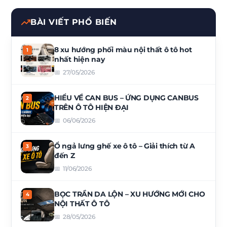
BÀI VIẾT PHỔ BIẾN
8 xu hướng phối màu nội thất ô tô hot
nhất hiện nay
27/05/2026
HIỂU VỀ CAN BUS – ỨNG DỤNG CANBUS
TRÊN Ô TÔ HIỆN ĐẠI
06/06/2026
Ổ ngả lưng ghế xe ô tô – Giải thích từ A
đến Z
11/06/2026
BỌC TRẦN DA LỘN – XU HƯỚNG MỚI CHO
NỘI THẤT Ô TÔ
28/05/2026