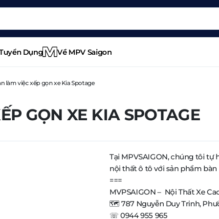
Tuyển Dụng
Về MPV Saigon
n làm việc xếp gọn xe Kia Spotage
XẾP GỌN XE KIA SPOTAGE
Tại MPVSAIGON, chúng tôi tự 
nội thất ô tô với sản phẩm bàn
===
MVPSAIGON – Nội Thất Xe Ca
🗺️ 787 Nguyễn Duy Trinh, Ph
☏ 0944 955 965