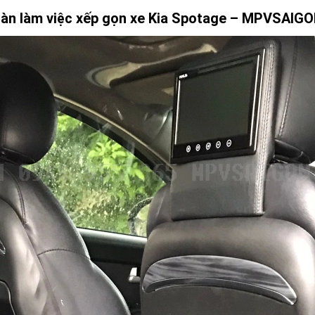
àn làm việc xếp gọn xe Kia Spotage – MPVSAIG