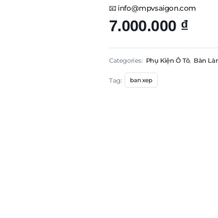
📧 info@mpvsaigon.com
7.000.000
₫
Categories:
Phụ Kiện Ô Tô
,
Bàn Là
Tag:
ban xep