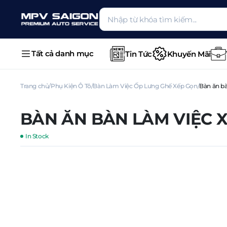
Tất cả danh mục
Tin Tức
Khuyến Mãi
Trang chủ
Phụ Kiện Ô Tô
Bàn Làm Việc Ốp Lưng Ghế Xếp Gọn
Bàn ăn bà
BÀN ĂN BÀN LÀM VIỆC 
In Stock