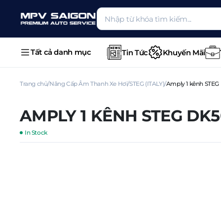
Tất cả danh mục
Tin Tức
Khuyến Mãi
Trang chủ
Nâng Cấp Âm Thanh Xe Hơi
STEG (ITALY)
Amply 1 kênh STEG
AMPLY 1 KÊNH STEG DK5
In Stock