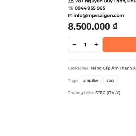
🗺️
787 Nguyễn Duy Trinh, Ph
☏
0944 955 965
📧
info@mpvsaigon.com
8.500.000
₫
Amply 1
kênh
STEG
DK500.1
quantity
Categories:
Nâng Cấp Âm Thanh X
Tags:
amplifier
steg
Thương hiệu:
STEG (ITALY)