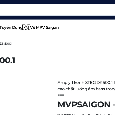
Tuyển Dụng
Về MPV Saigon
 DK500.1
00.1
Amply 1 kênh STEG DK500.1 
cao chất lượng âm bass tron
===
MVPSAIGON – 