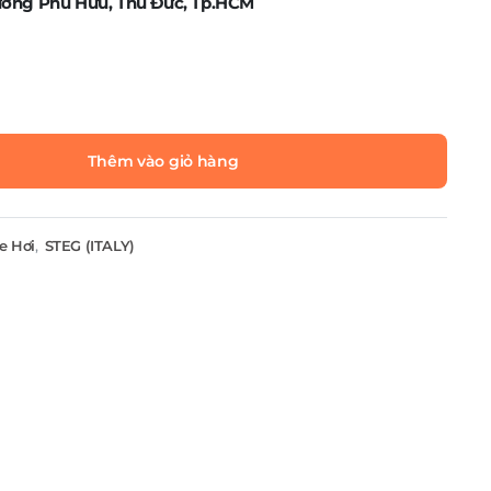
ường Phú Hữu, Thủ Đức, Tp.HCM
Thêm vào giỏ hàng
e Hơi
,
STEG (ITALY)