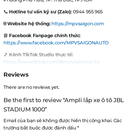
📞
Hotline tư vấn kỹ sư (Zalo):
0944 955 965
🌐
Website hệ thống:
https://mpvsaigon.com
📘
Facebook Fanpage chính thức:
https://www.facebook.com/MPVSAIGONAUTO
🎵
Kênh TikTok Studio thực tế:
https://www.tiktok.com/@mpvsaigonauto
Reviews
There are no reviews yet.
Be the first to review “Ampli lắp xe ô tô JBL
STADIUM 1000”
Email của bạn sẽ không được hiển thị công khai.
Các
trường bắt buộc được đánh dấu
*