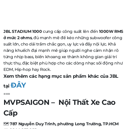
JBL STADIUM 1000
cung cấp công suất lên đến
1000W RMS
ở mức 2 ohms
, đủ mạnh mẽ để kéo những subwoofer công
suất lớn, cho dải trầm chắc gọn, uy lực và đầy nội lực. Khả
năng khuếch đại mạnh mẽ giúp người nghe cảm nhận rõ
từng nhịp bass, biến khoang xe thành không gian giải trí
thực thụ, đặc biệt phù hợp cho các dòng nhạc sôi động như
EDM, Hip-hop hay Rock.
Xem thêm các hạng mục sản phẩm khác của JBL
ĐÂY
tại
===
MVPSAIGON – Nội Thất Xe Cao
Cấp
🗺️
787 Nguyễn Duy Trinh, phường Long Trường, TP.HCM