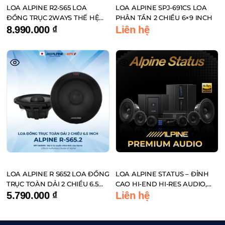
LOA ALPINE R2-S65 LOA
LOA ALPINE SPJ-691CS LOA
ĐỒNG TRỤC 2WAYS THẾ HỆ
PHÂN TẦN 2 CHIỀU 6×9 INCH
MỚI
8.990.000
₫
Liên hệ
LOA ALPINE R S652 LOA ĐỒNG
LOA ALPINE STATUS – ĐỈNH
TRỤC TOÀN DẢI 2 CHIỀU 6.5
CAO HI-END HI-RES AUDIO,
INCH
CHUẨN PHÒNG THU TRÊN XE
5.790.000
₫
Liên hệ
HƠI