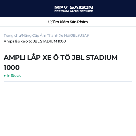
Tìm Kiếm Sản Phẩm
Trang chủ
Nâng Cấp Âm Thanh Xe Hơi
JBL (USA)
Ampli lắp xe ô tô JBL STADIUM 1000
AMPLI LẮP XE Ô TÔ JBL STADIUM
1000
In Stock