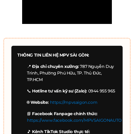
THÔNG TIN LIÊN HỆ MPV SÀI GÒN:
📍
Địa chỉ chuyên xưởng:
787 Nguyễn Duy
Trinh, Phường Phú Hữu, TP. Thủ Đức,
TP.HCM
📞
Hotline tư vấn kỹ sư (Zalo):
0944 955 965
🌐
Website:
https://mpvsaigon.com
📘
Facebook Fanpage chính thức:
https://www.facebook.com/MPVSAIGONAUTO
🎵
Kênh TikTok Studio thực tế: