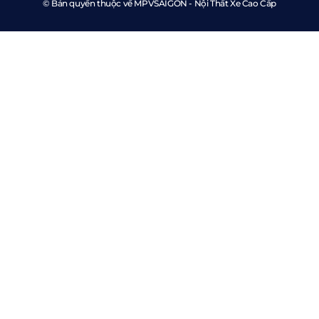
© Bản quyền thuộc về MPVSAIGON - Nội Thất Xe Cao Cấp