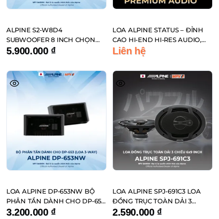
ALPINE S2-W8D4
LOA ALPINE STATUS – ĐỈNH
SUBWOOFER 8 INCH CHỌN
CAO HI-END HI-RES AUDIO,
LỌC
CHUẨN PHÒNG THU TRÊN XE
5.900.000
₫
Liên hệ
HƠI
LOA ALPINE DP-653NW BỘ
LOA ALPINE SPJ-691C3 LOA
PHÂN TẦN DÀNH CHO DP-653
ĐỒNG TRỤC TOÀN DẢI 3
(LOA 3-WAY)
CHIỀU 6×9 INCH
3.200.000
₫
2.590.000
₫