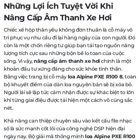
Những Lợi Ích Tuyệt Vời Khi
Nâng Cấp Âm Thanh Xe Hơi
Chiếc xế hộp thân yêu không đơn thuần là cỗ máy vô
tri phục vụ nhu cầu đi lại hàng ngày của con người. Đó
còn là một chốn riêng tư giúp bạn tái tạo nguồn năng
lượng tích cực sau những bộn bề lo toan của cuộc
sống. Vì vậy,
nâng cấp âm thanh xe hơi
chính là một
khoản đầu tư xứng đáng cho sức khỏe tinh thần.
Bằng việc trang bị cỗ máy
loa Alpine PXE R100 8
, toàn
bộ khuyết điểm của dàn loa nguyên bản sẽ bị xóa bỏ.
Người lái sẽ lập tức cảm nhận được sự khác biệt to lớn
khi từng giai điệu được tái hiện một cách vô cùng sắc
nét.
Khả năng can thiệp chuyên sâu vào kết cấu file nhạc
số là sức mạnh cốt lõi của công nghệ DSP hiện đại
ngày nay. Bộ giải mã thông minh
loa Alpine PXE R100