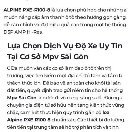
ALPINE PXE-R100-8
là lựa chọn phù hợp cho những ai
muốn nâng cấp âm thanh ô tô theo hướng gọn gàng,
dễ căn chỉnh và đạt hiệu quả cao trong một hệ thống
DSP AMP Hi-Res.
Lựa Chọn Dịch Vụ Độ Xe Uy Tín
Tại Cơ Sở Mpv Sài Gòn
Giữa muôn vàn các cơ sở làm đẹp ô tô trên thị
trường, việc tìm kiếm một địa chỉ đủ tâm và tầm là
thách thức lớn. Để bảo vệ an toàn cho khối tài sản
đắt tiền, quyết định trao gửi niềm tin cho hệ thống
Mpv Sài Gòn
là bước đi vô cùng sáng suốt. Đội ngũ
chuyên gia điện tử sở hữu nền tảng kiến thức vững
chắc, cam kết thực hiện quy trình gắn bộ
loa
Alpine PXE R100 8
chuẩn xác. Các thiết bị đo lường
tiên tiến tại trung tâm sẽ hỗ trợ phân tích và tinh