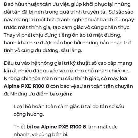
8
sở hữu thuật toán ưu việt, giúp khôi phục lại những
dải tần đã bị nén trong quá trình truyền tải. Sự sắc sảo
này mang lại một bức tranh nghệ thuật ba chiều ngay
trước mắt thính giả, tạo cảm giác vô cùng chân thực.
Thay vì phải chịu đựng tiếng ồn ào từ mặt đường,
hành khách sẽ được bảo bọc bởi những bản nhạc trữ
tình vô cùng du dương, sâu lắng.
Đầu tư vào hệ thống giải trí kỹ thuật số cao cấp mang
lại rất nhiều đặc quyền vô giá cho chủ nhân chiếc xe.
Không chỉ thỏa mãn nhu cầu thính giác, cỗ máy
loa
Alpine PXE R100 8
còn bảo vệ sự an toàn trên chuyến
đi. Những ưu điểm bao gồm:
Loại bỏ hoàn toàn cảm giác ù tai do tần số xấu
cộng hưởng.
Thiết bị
loa Alpine PXE R100 8
làm mát cực
nhanh, vô cùng bền bỉ.