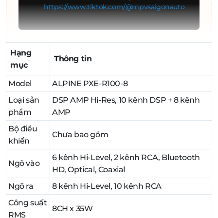
https://www.tiktok.com/@mpvsaigonauto
Hạng
Thông tin
mục
Model
ALPINE PXE-R100-8
Loại sản
DSP AMP Hi-Res, 10 kênh DSP + 8 kênh
phẩm
AMP
Bộ điều
Chưa bao gồm
khiển
6 kênh Hi-Level, 2 kênh RCA, Bluetooth
Ngõ vào
HD, Optical, Coaxial
Ngõ ra
8 kênh Hi-Level, 10 kênh RCA
Công suất
8CH x 35W
RMS