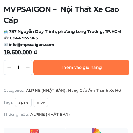
=======
MVPSAIGON – Nội Thất Xe Cao
Cấp
787 Nguyễn Duy Trinh, phường Long Trường, TP.HCM
☏
0944 955 965
LOA
info@mpvsaigon.com
ALPINE
19.500.000
₫
PXE
R100 8 –
DSP 10
kênh
Thêm vào giỏ hàng
tích
hợp 8
kênh
AMP Hi-
Res
quantity
Categories:
ALPINE (NHẬT BẢN)
,
Nâng Cấp Âm Thanh Xe Hơi
Tags:
alpine
mpv
Thương hiệu:
ALPINE (NHẬT BẢN)