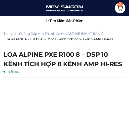
0
Tìm Kiếm Sản Phẩm
Trang chủ
Nâng Cấp Âm Thanh Xe Hơi
ALPINE (NHẬT BẢN)
LOA ALPINE PXE R100 8 – DSP 10 kênh tích hợp 8 kênh AMP Hi-Res
LOA ALPINE PXE R100 8 – DSP 10
KÊNH TÍCH HỢP 8 KÊNH AMP HI-RES
In Stock