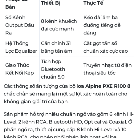
Thiết Bị
Thực Tế
Bản
Số Kênh
Kéo dải âm ba
8 kênh khuếch
Output Đầu
đường tiếng dễ
đại cực mạnh
Ra
dàng
Hệ Thống
Căn chỉnh 31
Cắt gọt tần số
Lọc Equalizer
băng tần âm
chuẩn xác cực cao
Tích hợp
Giao Thức
Truyền nhạc từ điện
Bluetooth
Kết Nối Kép
thoại siêu tốc
chuẩn 5.0
Các thông số ấn tượng của bộ
loa Alpine PXE R100 8
chắc chắn sẽ mang lại một sự lột xác hoàn toàn cho
không gian giải trí của bạn.
Sản phẩm hỗ trợ nhiều chuẩn ngõ vào gồm 6 kênh Hi-
Level, 2 kênh RCA, Bluetooth HD, Optical và Coaxial. Ở
phần ngõ ra, thiết bị cung cấp 8 kênh Hi-Level và 10
kênh RCA, cho phép phối ghép linh hoạt với loa