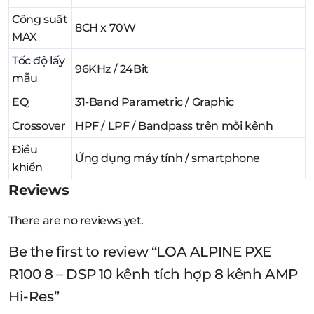
Công suất
8CH x 70W
MAX
Tốc độ lấy
96KHz / 24Bit
mẫu
EQ
31-Band Parametric / Graphic
Crossover
HPF / LPF / Bandpass trên mỗi kênh
Điều
Ứng dụng máy tính / smartphone
khiển
Reviews
There are no reviews yet.
Be the first to review “LOA ALPINE PXE
R100 8 – DSP 10 kênh tích hợp 8 kênh AMP
Hi-Res”