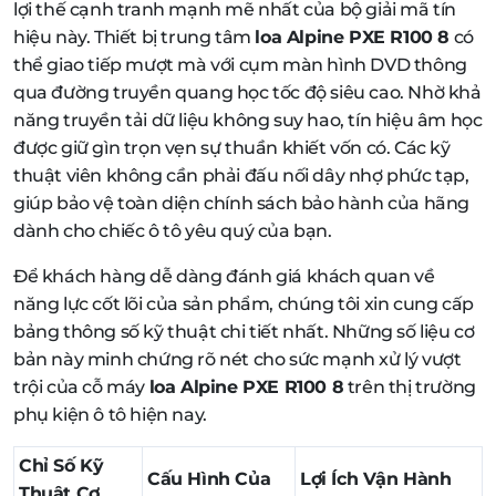
lợi thế cạnh tranh mạnh mẽ nhất của bộ giải mã tín
hiệu này. Thiết bị trung tâm
loa Alpine PXE R100 8
có
thể giao tiếp mượt mà với cụm màn hình DVD thông
qua đường truyền quang học tốc độ siêu cao. Nhờ khả
năng truyền tải dữ liệu không suy hao, tín hiệu âm học
được giữ gìn trọn vẹn sự thuần khiết vốn có. Các kỹ
thuật viên không cần phải đấu nối dây nhợ phức tạp,
giúp bảo vệ toàn diện chính sách bảo hành của hãng
dành cho chiếc ô tô yêu quý của bạn.
Để khách hàng dễ dàng đánh giá khách quan về
năng lực cốt lõi của sản phẩm, chúng tôi xin cung cấp
bảng thông số kỹ thuật chi tiết nhất. Những số liệu cơ
bản này minh chứng rõ nét cho sức mạnh xử lý vượt
trội của cỗ máy
loa Alpine PXE R100 8
trên thị trường
phụ kiện ô tô hiện nay.
Chỉ Số Kỹ
Cấu Hình Của
Lợi Ích Vận Hành
Thuật Cơ