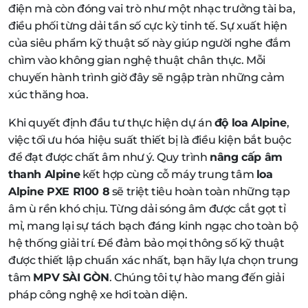
điện mà còn đóng vai trò như một nhạc trưởng tài ba,
điều phối từng dải tần số cực kỳ tinh tế. Sự xuất hiện
của siêu phẩm kỹ thuật số này giúp người nghe đắm
chìm vào không gian nghệ thuật chân thực. Mỗi
chuyến hành trình giờ đây sẽ ngập tràn những cảm
xúc thăng hoa.
Khi quyết định đầu tư thực hiện dự án
độ loa Alpine
,
việc tối ưu hóa hiệu suất thiết bị là điều kiện bắt buộc
để đạt được chất âm như ý. Quy trình
nâng cấp âm
thanh Alpine
kết hợp cùng cỗ máy trung tâm
loa
Alpine PXE R100 8
sẽ triệt tiêu hoàn toàn những tạp
âm ù rền khó chịu. Từng dải sóng âm được cắt gọt tỉ
mỉ, mang lại sự tách bạch đáng kinh ngạc cho toàn bộ
hệ thống giải trí. Để đảm bảo mọi thông số kỹ thuật
được thiết lập chuẩn xác nhất, bạn hãy lựa chọn trung
tâm
MPV SÀI GÒN
. Chúng tôi tự hào mang đến giải
pháp công nghệ xe hơi toàn diện.