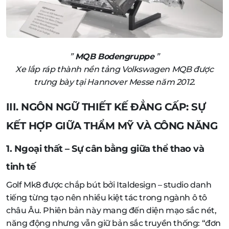
”
MQB Bodengruppe
”
Xe lắp ráp thành nền tảng Volkswagen MQB được
trưng bày tại Hannover Messe năm 2012.
III. NGÔN NGỮ THIẾT KẾ ĐẲNG CẤP: SỰ
KẾT HỢP GIỮA THẨM MỸ VÀ CÔNG NĂNG
1. Ngoại thất – Sự cân bằng giữa thể thao và
tinh tế
Golf Mk8 được chắp bút bởi Italdesign – studio danh
tiếng từng tạo nên nhiều kiệt tác trong ngành ô tô
châu Âu. Phiên bản này mang đến diện mạo sắc nét,
năng động nhưng vẫn giữ bản sắc truyền thống: “đơn