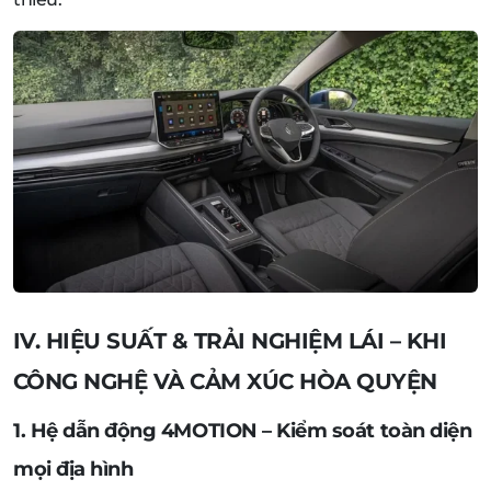
IV. HIỆU SUẤT & TRẢI NGHIỆM LÁI – KHI
CÔNG NGHỆ VÀ CẢM XÚC HÒA QUYỆN
1. Hệ dẫn động 4MOTION – Kiểm soát toàn diện
mọi địa hình