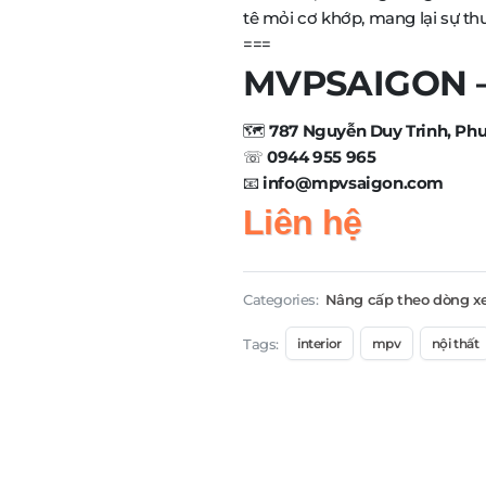
tê mỏi cơ khớp, mang lại sự thư
===
MVPSAIGON – 
🗺️
787 Nguyễn Duy Trinh, Phư
☏
0944 955 965
📧
info@mpvsaigon.com
Liên hệ
Categories:
Nâng cấp theo dòng x
Tags:
interior
mpv
nội thất