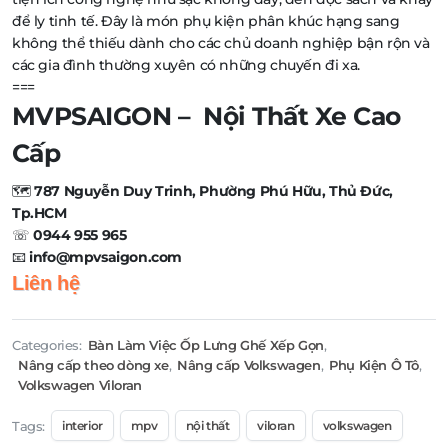
để ly tinh tế. Đây là món phụ kiện phân khúc hạng sang
không thể thiếu dành cho các chủ doanh nghiệp bận rộn và
các gia đình thường xuyên có những chuyến đi xa.
===
MVPSAIGON – Nội Thất Xe Cao
Cấp
🗺️
787 Nguyễn Duy Trinh, Phường Phú Hữu, Thủ Đức,
Tp.HCM
☏
0944 955 965
📧
info@mpvsaigon.com
Liên hệ
Categories:
Bàn Làm Việc Ốp Lưng Ghế Xếp Gọn
,
Nâng cấp theo dòng xe
,
Nâng cấp Volkswagen
,
Phụ Kiện Ô Tô
,
Volkswagen Viloran
Tags:
interior
mpv
nội thất
viloran
volkswagen