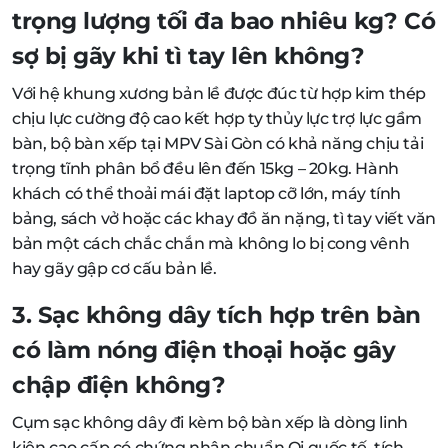
trọng lượng tối đa bao nhiêu kg? Có
sợ bị gãy khi tì tay lên không?
Với hệ khung xương bản lề được đúc từ hợp kim thép
chịu lực cường độ cao kết hợp ty thủy lực trợ lực gầm
bàn, bộ bàn xếp tại MPV Sài Gòn có khả năng chịu tải
trọng tĩnh phân bổ đều lên đến 15kg – 20kg. Hành
khách có thể thoải mái đặt laptop cỡ lớn, máy tính
bảng, sách vở hoặc các khay đồ ăn nặng, tì tay viết văn
bản một cách chắc chắn mà không lo bị cong vênh
hay gãy gập cơ cấu bản lề.
3. Sạc không dây tích hợp trên bàn
có làm nóng điện thoại hoặc gây
chập điện không?
Cụm sạc không dây đi kèm bộ bàn xếp là dòng linh
kiện cao cấp có chứng nhận chuẩn Qi quốc tế, tích