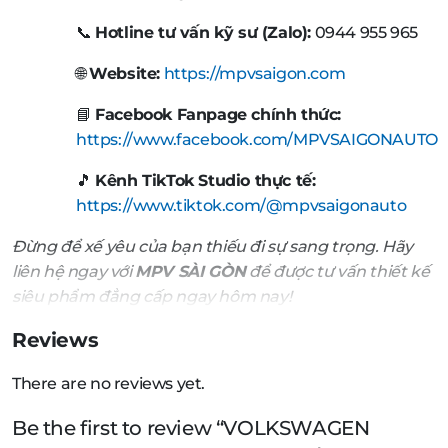
📞
Hotline tư vấn kỹ sư (Zalo):
0944 955 965
🌐
Website:
https://mpvsaigon.com
📘
Facebook Fanpage chính thức:
https://www.facebook.com/MPVSAIGONAUTO
🎵
Kênh TikTok Studio thực tế:
https://www.tiktok.com/@mpvsaigonauto
Đừng để xế yêu của bạn thiếu đi sự sang trọng. Hãy
liên hệ ngay với
MPV SÀI GÒN
để được tư vấn thiết kế
siêu phẩm đẳng cấp ngay hôm nay!
Reviews
There are no reviews yet.
Be the first to review “VOLKSWAGEN