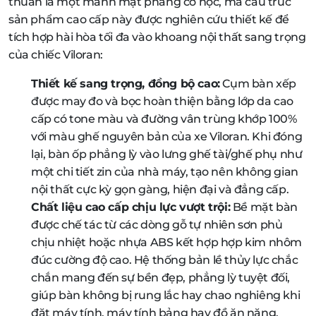
thuần là một mảnh mặt phẳng cơ học, mà cấu trúc
sản phẩm cao cấp này được nghiên cứu thiết kế để
tích hợp hài hòa tối đa vào khoang nội thất sang trọng
của chiếc Viloran:
Thiết kế sang trọng, đồng bộ cao:
Cụm bàn xếp
được may đo và bọc hoàn thiện bằng lớp da cao
cấp có tone màu và đường vân trùng khớp 100%
với màu ghế nguyên bản của xe Viloran. Khi đóng
lại, bàn ốp phẳng lỳ vào lưng ghế tài/ghế phụ như
một chi tiết zin của nhà máy, tạo nên không gian
nội thất cực kỳ gọn gàng, hiện đại và đẳng cấp.
Chất liệu cao cấp chịu lực vượt trội:
Bề mặt bàn
được chế tác từ các dòng gỗ tự nhiên sơn phủ
chịu nhiệt hoặc nhựa ABS kết hợp hợp kim nhôm
đúc cường độ cao. Hệ thống bản lề thủy lực chắc
chắn mang đến sự bền đẹp, phẳng lỳ tuyệt đối,
giúp bàn không bị rung lắc hay chao nghiêng khi
đặt máy tính, máy tính bảng hay đồ ăn nặng.