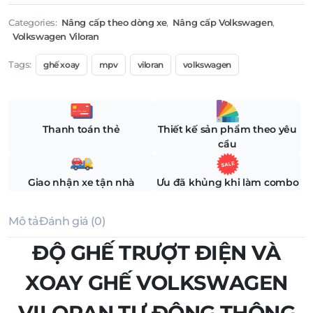
là:
tại
Categories:
Nâng cấp theo dòng xe
,
Nâng cấp Volkswagen
,
Volkswagen Viloran
11.000.000 ₫.
là:
9.500.000 ₫.
Tags:
ghế xoay
mpv
viloran
volkswagen
Thanh toán thẻ
Thiết kế sản phẩm theo yêu
cầu
Giao nhận xe tận nhà
Ưu đã khủng khi làm combo
Mô tả
Đánh giá (0)
ĐỘ GHẾ TRƯỢT ĐIỆN VÀ
XOAY GHẾ VOLKSWAGEN
VILORAN TỰ ĐỘNG THÔNG