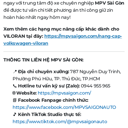
ngay với trung tâm độ xe chuyên nghiệp
MPV Sài Gòn
để được tư vấn chi tiết phương án thi công giữ zin
hoàn hảo nhất ngay hôm nay!
Xem thêm các hạng mục nâng cấp khác dành cho
VILORAN tại đây:
https://mpvsaigon.com/nang-cap-
volkswagen-viloran
THÔNG TIN LIÊN HỆ MPV SÀI GÒN:
📍
Địa chỉ chuyên xưởng:
787 Nguyễn Duy Trinh,
Phường Phú Hữu, TP. Thủ Đức, TP.HCM
📞
Hotline tư vấn kỹ sư (Zalo):
0944 955 965
🌐
Website:
https://mpvsaigon.com/
📘
Facebook Fanpage chính thức:
https://www.facebook.com/MPVSAIGONAUTO
🎵
Kênh TikTok Studio thực tế:
https://www.tiktok.com/@mpvsaigonauto