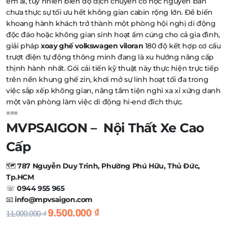
êm ái, tuy nhiên biên độ dịch chuyển cơ học nguyên bản
chưa thực sự tối ưu hết không gian cabin rộng lớn. Để biến
khoang hành khách trở thành một phòng hội nghị di động
độc đáo hoặc không gian sinh hoạt ấm cúng cho cả gia đình,
giải pháp
xoay ghế volkswagen viloran
180 độ kết hợp cơ cấu
trượt điện tự động thông minh đang là xu hướng nâng cấp
thịnh hành nhất. Gói cải tiến kỹ thuật này thực hiện trực tiếp
trên nền khung ghế zin, khơi mở sự linh hoạt tối đa trong
việc sắp xếp không gian, nâng tầm tiện nghi xa xỉ xứng danh
một văn phòng làm việc di động hi-end đích thực.
===
MVPSAIGON – Nội Thất Xe Cao
Cấp
🗺️
787 Nguyễn Duy Trinh, Phường Phú Hữu, Thủ Đức,
Tp.HCM
☏
0944 955 965
📧
info@mpvsaigon.com
Giá
Giá
9.500.000
₫
11.000.000
₫
gốc
hiện