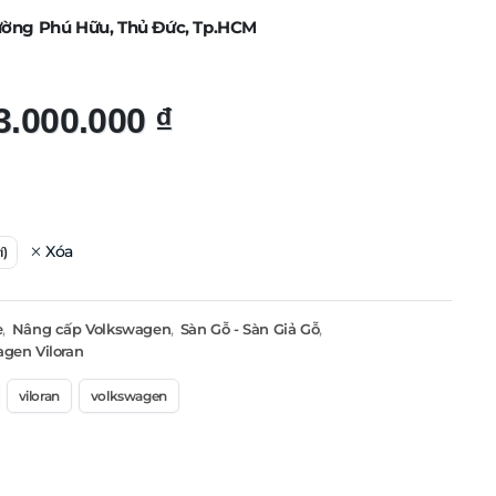
ường Phú Hữu, Thủ Đức, Tp.HCM
3.000.000
₫
Xóa
í)
e
,
Nâng cấp Volkswagen
,
Sàn Gỗ - Sàn Giả Gỗ
,
gen Viloran
viloran
volkswagen