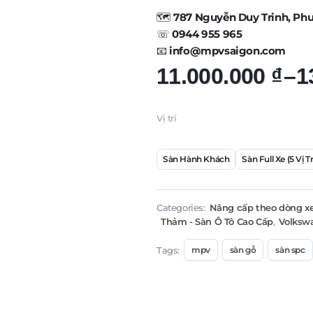
🗺️
787 Nguyễn Duy Trinh, Ph
☏
0944 955 965
📧
info@mpvsaigon.com
Khoảng
11.000.000
₫
–
1
giá:
Vị trí
từ
Sàn Hành Khách
Sàn Full Xe (5 Vị Tr
11.000.000 ₫
đến
Categories:
Nâng cấp theo dòng x
Thảm - Sàn Ô Tô Cao Cấp
,
Volkswa
13.000.000 ₫
Tags:
mpv
sàn gỗ
sàn spc