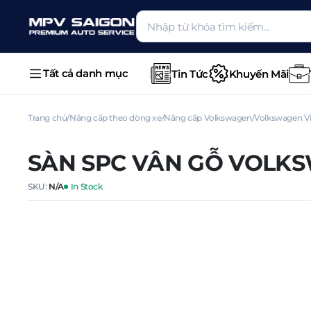
Tất cả danh mục
Tin Tức
Khuyến Mãi
Trang chủ
Nâng cấp theo dòng xe
Nâng cấp Volkswagen
Volkswagen Vi
SÀN SPC VÂN GỖ VOLK
SKU:
N/A
In Stock