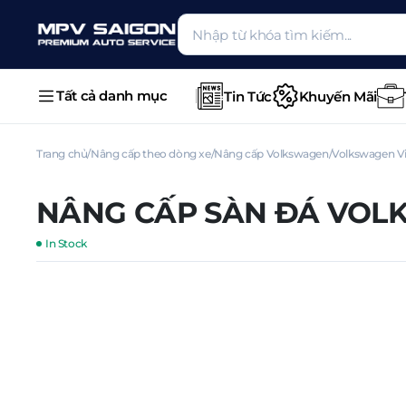
Tất cả danh mục
Tin Tức
Khuyến Mãi
Trang chủ
Nâng cấp theo dòng xe
Nâng cấp Volkswagen
Volkswagen Vi
NÂNG CẤP SÀN ĐÁ VOL
In Stock