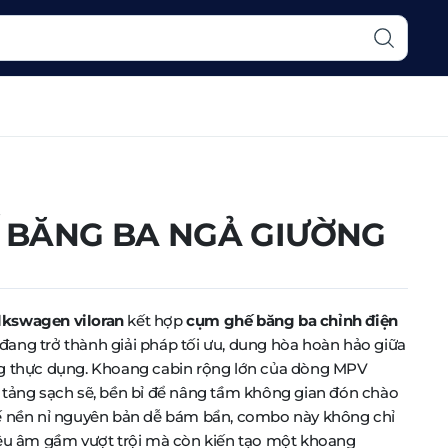
 BĂNG BA NGẢ GIƯỜNG
lkswagen viloran
kết hợp
cụm ghế băng ba chỉnh điện
ang trở thành giải pháp tối ưu, dung hòa hoàn hảo giữa
ng thực dụng. Khoang cabin rộng lớn của dòng MPV
 tảng sạch sẽ, bền bỉ để nâng tầm không gian đón chào
hế nền nỉ nguyên bản dễ bám bẩn, combo này không chỉ
iêu âm gầm vượt trội mà còn kiến tạo một khoang