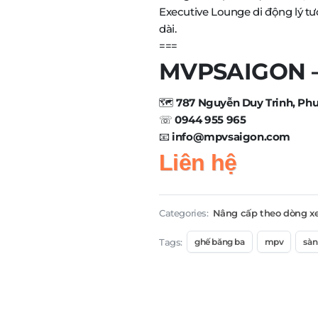
Executive Lounge di động lý tư
dài.
===
MVPSAIGON – 
🗺️
787 Nguyễn Duy Trinh, Ph
☏
0944 955 965
📧
info@mpvsaigon.com
Liên hệ
Categories:
Nâng cấp theo dòng x
Tags:
ghế băng ba
mpv
sàn