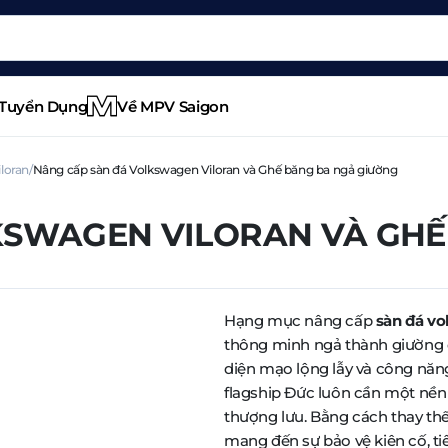
Tuyển Dụng
Về MPV Saigon
loran
Nâng cấp sàn đá Volkswagen Viloran và Ghế băng ba ngả giường
KSWAGEN VILORAN VÀ GHẾ
Hạng mục nâng cấp
sàn đá vo
thông minh ngả thành giường đ
diện mạo lộng lẫy và công nă
flagship Đức luôn cần một nền
thượng lưu. Bằng cách thay t
mang đến sự bảo vệ kiên cố, t