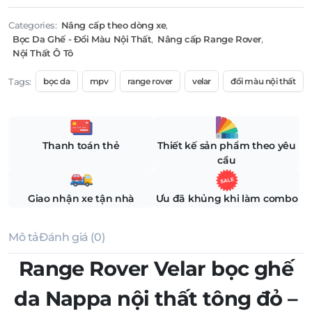
Categories:
Nâng cấp theo dòng xe
,
Bọc Da Ghế - Đổi Màu Nội Thất
,
Nâng cấp Range Rover
,
Nội Thất Ô Tô
Tags:
bọc da
mpv
range rover
velar
đổi màu nội thất
Thanh toán thẻ
Thiết kế sản phẩm theo yêu
cầu
Giao nhận xe tận nhà
Ưu đã khủng khi làm combo
Mô tả
Đánh giá (0)
Range Rover Velar bọc ghế
da Nappa nội thất tông đỏ –