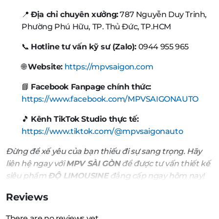
📍
Địa chỉ chuyên xưởng:
787 Nguyễn Duy Trinh,
Phường Phú Hữu, TP. Thủ Đức, TP.HCM
📞
Hotline tư vấn kỹ sư (Zalo):
0944 955 965
🌐
Website:
https://mpvsaigon.com
📘
Facebook Fanpage chính thức:
https://www.facebook.com/MPVSAIGONAUTO
🎵
Kênh TikTok Studio thực tế:
https://www.tiktok.com/@mpvsaigonauto
Đừng để xế yêu của bạn thiếu đi sự sang trọng. Hãy
liên hệ ngay với
MPV SÀI GÒN
để được tư vấn thiết kế
siêu phẩm
ĐỘ LIMOUSINE
đẳng cấp ngay hôm nay!
Reviews
There are no reviews yet.