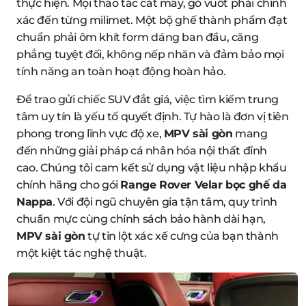
thực hiện. Mọi thao tác cắt may, gò vuốt phải chính
xác đến từng milimet. Một bộ ghế thành phẩm đạt
chuẩn phải ôm khít form dáng ban đầu, căng
phẳng tuyệt đối, không nếp nhăn và đảm bảo mọi
tính năng an toàn hoạt động hoàn hảo.
Để trao gửi chiếc SUV đắt giá, việc tìm kiếm trung
tâm uy tín là yếu tố quyết định. Tự hào là đơn vị tiên
phong trong lĩnh vực độ xe,
MPV sài gòn
mang
đến những giải pháp cá nhân hóa nội thất đỉnh
cao. Chúng tôi cam kết sử dụng vật liệu nhập khẩu
chính hãng cho gói
Range Rover Velar bọc ghế da
Nappa
. Với đội ngũ chuyên gia tận tâm, quy trình
chuẩn mực cùng chính sách bảo hành dài hạn,
MPV sài gòn
tự tin lột xác xế cưng của bạn thành
một kiệt tác nghệ thuật.