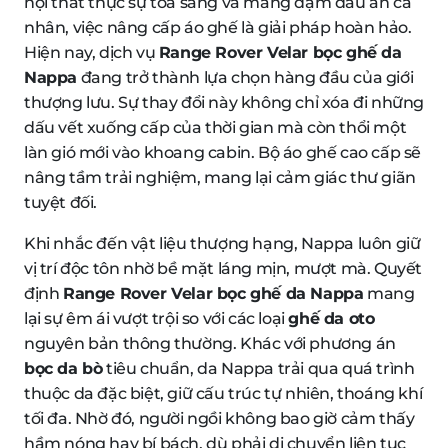
nội thất thực sự tỏa sáng và mang đậm dấu ấn cá
nhân, việc nâng cấp áo ghế là giải pháp hoàn hảo.
Hiện nay, dịch vụ
Range Rover Velar bọc ghế da
Nappa
đang trở thành lựa chọn hàng đầu của giới
thượng lưu. Sự thay đổi này không chỉ xóa đi những
dấu vết xuống cấp của thời gian mà còn thổi một
làn gió mới vào khoang cabin. Bộ áo ghế cao cấp sẽ
nâng tầm trải nghiệm, mang lại cảm giác thư giãn
tuyệt đối.
Khi nhắc đến vật liệu thượng hạng, Nappa luôn giữ
vị trí độc tôn nhờ bề mặt láng mịn, mượt mà. Quyết
định
Range Rover Velar bọc ghế da Nappa
mang
lại sự êm ái vượt trội so với các loại
ghế da oto
nguyên bản thông thường. Khác với phương án
bọc da bò
tiêu chuẩn, da Nappa trải qua quá trình
thuộc da đặc biệt, giữ cấu trúc tự nhiên, thoáng khí
tối đa. Nhờ đó, người ngồi không bao giờ cảm thấy
hầm nóng hay bí bách, dù phải di chuyển liên tục