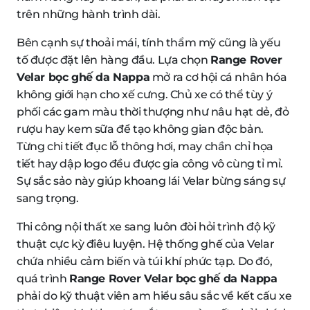
trên những hành trình dài.
Bên cạnh sự thoải mái, tính thẩm mỹ cũng là yếu
tố được đặt lên hàng đầu. Lựa chọn
Range Rover
Velar bọc ghế da Nappa
mở ra cơ hội cá nhân hóa
không giới hạn cho xế cưng. Chủ xe có thể tùy ý
phối các gam màu thời thượng như nâu hạt dẻ, đỏ
rượu hay kem sữa để tạo không gian độc bản.
Từng chi tiết đục lỗ thông hơi, may chần chỉ họa
tiết hay dập logo đều được gia công vô cùng tỉ mỉ.
Sự sắc sảo này giúp khoang lái Velar bừng sáng sự
sang trọng.
Thi công nội thất xe sang luôn đòi hỏi trình độ kỹ
thuật cực kỳ điêu luyện. Hệ thống ghế của Velar
chứa nhiều cảm biến và túi khí phức tạp. Do đó,
quá trình
Range Rover Velar bọc ghế da Nappa
phải do kỹ thuật viên am hiểu sâu sắc về kết cấu xe