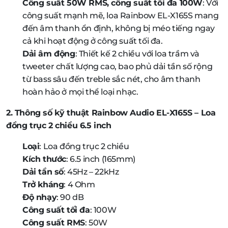
Công suất 50W RMS, công suất tối đa 100W
: Với
công suất mạnh mẽ, loa Rainbow EL-X165S mang
đến âm thanh ổn định, không bị méo tiếng ngay
cả khi hoạt động ở công suất tối đa.
Dải âm động
: Thiết kế 2 chiều với loa trầm và
tweeter chất lượng cao, bao phủ dải tần số rộng
từ bass sâu đến treble sắc nét, cho âm thanh
hoàn hảo ở mọi thể loại nhạc.
2. Thông số kỹ thuật Rainbow Audio EL-X165S – Loa
đồng trục 2 chiều 6.5 inch
Loại
: Loa đồng trục 2 chiều
Kích thước
: 6.5 inch (165mm)
Dải tần số
: 45Hz – 22kHz
Trở kháng
: 4 Ohm
Độ nhạy
: 90 dB
Công suất tối đa
: 100W
Công suất RMS
: 50W