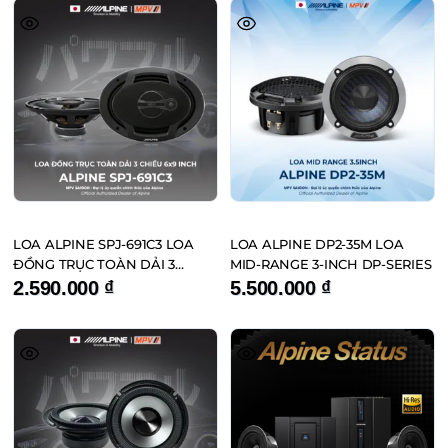
LOA ALPINE SPJ-691C3 LOA
LOA ALPINE DP2-35M LOA
ĐỒNG TRỤC TOÀN DẢI 3
MID-RANGE 3-INCH DP-SERIES
CHIỀU 6×9 INCH
2.590.000
₫
5.500.000
₫