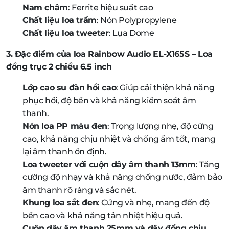
Nam châm
: Ferrite hiệu suất cao
Chất liệu loa trầm
: Nón Polypropylene
Chất liệu loa tweeter
: Lụa Dome
3. Đặc điểm của loa Rainbow Audio EL-X165S – Loa
đồng trục 2 chiều 6.5 inch
Lớp cao su đàn hồi cao
: Giúp cải thiện khả năng
phục hồi, độ bền và khả năng kiểm soát âm
thanh.
Nón loa PP màu đen
: Trọng lượng nhẹ, độ cứng
cao, khả năng chịu nhiệt và chống ẩm tốt, mang
lại âm thanh ổn định.
Loa tweeter với cuộn dây âm thanh 13mm
: Tăng
cường độ nhạy và khả năng chống nước, đảm bảo
âm thanh rõ ràng và sắc nét.
Khung loa sắt đen
: Cứng và nhẹ, mang đến độ
bền cao và khả năng tản nhiệt hiệu quả.
Cuộn dây âm thanh 25mm và dây đồng chịu