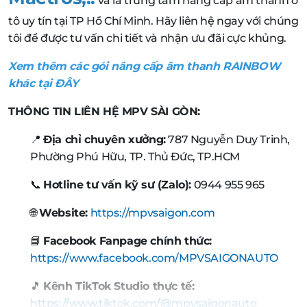
và là trung tâm nâng cấp âm thanh ô
tô uy tín tại TP Hồ Chí Minh. Hãy liên hệ ngay với chúng
tôi để được tư vấn chi tiết và nhận ưu đãi cực khủng.
Xem thêm các gói nâng cấp âm thanh RAINBOW
khác tại ĐÂY
THÔNG TIN LIÊN HỆ MPV SÀI GÒN:
📍
Địa chỉ chuyên xưởng:
787 Nguyễn Duy Trinh,
Phường Phú Hữu, TP. Thủ Đức, TP.HCM
📞
Hotline tư vấn kỹ sư (Zalo):
0944 955 965
🌐
Website:
https://mpvsaigon.com
📘
Facebook Fanpage chính thức:
https://www.facebook.com/MPVSAIGONAUTO
🎵
Kênh TikTok Studio thực tế:
https://www.tiktok.com/@mpvsaigonauto