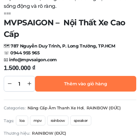
sống động và rõ ràng.
===
MVPSAIGON – Nội Thất Xe Cao
Cấp
🗺️
787 Nguyễn Duy Trinh, P. Long Trường, TP.HCM
☏
0944 955 965
📧
info@mpvsaigon.com
Rainbow
1.500.000
₫
Audio
EL-X165S
- Loa
đồng
Thêm vào giỏ hàng
trục 2
chiều 6.5
inch
quantity
Categories:
Nâng Cấp Âm Thanh Xe Hơi
,
RAINBOW (ĐỨC)
Tags:
loa
mpv
rainbow
speaker
Thương hiệu:
RAINBOW (ĐỨC)