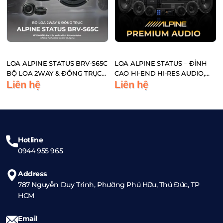
LOA ALPINE STATUS BRV-S65C
LOA ALPINE STATUS – ĐỈNH
BỘ LOA 2WAY & ĐỒNG TRỤC
CAO HI-END HI-RES AUDIO,
ĐẾN TỪ NHẬT BẢN
CHUẨN PHÒNG THU TRÊN XE
Liên hệ
Liên hệ
HƠI
Hotline
0944 955 965
Address
787 Nguyễn Duy Trinh, Phường Phú Hữu, Thủ Đức, TP
HCM
Email