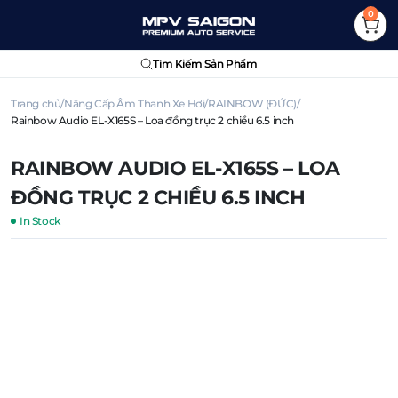
0
Tìm Kiếm Sản Phẩm
Trang chủ
Nâng Cấp Âm Thanh Xe Hơi
RAINBOW (ĐỨC)
Rainbow Audio EL-X165S – Loa đồng trục 2 chiều 6.5 inch
RAINBOW AUDIO EL-X165S – LOA
ĐỒNG TRỤC 2 CHIỀU 6.5 INCH
In Stock