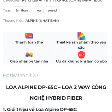
Categories:
Nâng Cấp Âm Thanh Xe Hơi
,
ALPINE (NHẬT BẢN)
Tags:
âm thanh
loa
sound
Thương hiệu:
ALPINE (NHẬT BẢN)
Thanh toán thẻ
Thiết kế sản phẩm theo yêu
cầu
Giao nhận xe tận nhà
Ưu đã khủng khi làm combo
Mô tả
Đánh giá (0)
LOA ALPINE DP-65C – LOA 2 WAY CÔNG
NGHỆ HYBRID FIBER
1. Giới thiệu về Loa Alpine DP-65C