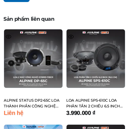
Sản phẩm liên quan
ALPINE STATUS DP2-65C LOA
LOA ALPINE SPS-610C LOA
THÀNH PHẦN CÔNG NGHỆ
PHÂN TẦN 2 CHIỀU 6.5 INCH
HYBRID FIBER ĐẾN TỪ NHẬT
(16.5 CM)
Liên hệ
3.990.000
₫
BẢN