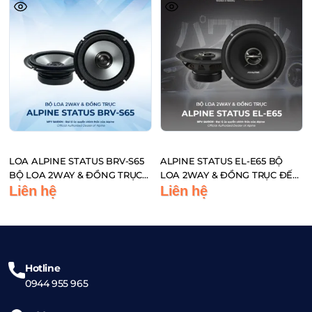
LOA ALPINE STATUS BRV-S65
ALPINE STATUS EL-E65 BỘ
BỘ LOA 2WAY & ĐỒNG TRỤC
LOA 2WAY & ĐỒNG TRỤC ĐẾN
ĐẾN TỪ NHẬT BẢN
TỪ NHẬT BẢN
Liên hệ
Liên hệ
Hotline
0944 955 965