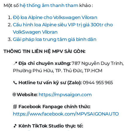
Một số
hệ thống âm thanh tham
khảo :
Độ loa Alpine cho Volkswagen Viloran
Cấu hình loa Alpine siêu VIP trị giá 300tr cho
VolkSwagen Viloran
Giải pháp loa trung tâm giá bình dân
THÔNG TIN LIÊN HỆ MPV SÀI GÒN:
📍
Địa chỉ chuyên xưởng:
787 Nguyễn Duy Trinh,
Phường Phú Hữu, TP. Thủ Đức, TP.HCM
📞
Hotline tư vấn kỹ sư (Zalo):
0944 955 965
🌐
Website:
https://mpvsaigon.com
📘
Facebook Fanpage chính thức:
https://www.facebook.com/MPVSAIGONAUTO
🎵
Kênh TikTok Studio thực tế: