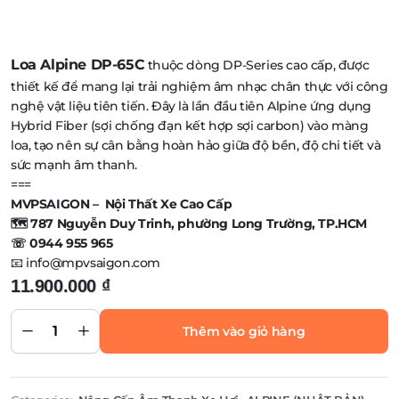
Loa Alpine DP-65C
thuộc dòng DP-Series cao cấp, được
thiết kế để mang lại trải nghiệm âm nhạc chân thực với công
nghệ vật liệu tiên tiến. Đây là lần đầu tiên Alpine ứng dụng
Hybrid Fiber (sợi chống đạn kết hợp sợi carbon) vào màng
loa, tạo nên sự cân bằng hoàn hảo giữa độ bền, độ chi tiết và
sức mạnh âm thanh.
===
MVPSAIGON – Nội Thất Xe Cao Cấp
🗺️ 787 Nguyễn Duy Trinh, phường Long Trường, TP.HCM
☏ 0944 955 965
📧 info@mpvsaigon.com
LOA
11.900.000
₫
ALPINE
DP-65C
LOA 2
WAY
Thêm vào giỏ hàng
CÔNG
NGHỆ
HYBRID
FIBER
quantity