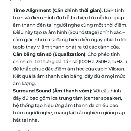
Time Alignment (Căn chỉnh thời gian)
: DSP tính
toán và điều chỉnh độ trễ tín hiệu từ mỗi loa, giúp
âm thanh đến tai người nghe cùng một thời điểm.
Điều này tạo ra âm hình (Soundstage) chính xác –
cảm giác như ca sĩ đang biểu diễn ngay phía trước
taplo thay vì âm thanh phát ra từ các cánh cửa.
Cân bằng tần số (Equalization)
: Cho phép tinh
chỉnh chi tiết từng dải tần số (100Hz, 250Hz, 1kHz…)
để khắc phục đặc điểm âm học của cabin Viloran.
Kết quả là âm thanh cân bằng, đầy đủ ở mọi mức
âm lượng.
Surround Sound (Âm thanh vòm)
: Với cấu hình
đầy đủ bao gồm loa trung tâm (center speaker),
hệ thống tạo hiệu ứng âm thanh đa chiều bao
trùm người nghe, mang lại trải nghiệm giống rạp
hát tại nhà.