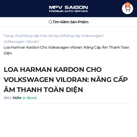
0
Tìm Kiếm Sản Phẩm
Trang chủ
Nâng cấp theo dòng xe
Nâng cấp Volkswagen
Volkswagen Viloran
Loa Harman Kardon Cho Volkswagen Viloran: Nâng Cấp Âm Thanh Toàn
Diện
LOA HARMAN KARDON CHO
VOLKSWAGEN VILORAN: NÂNG CẤP
ÂM THANH TOÀN DIỆN
SKU:
N/A
In Stock