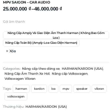
MPV SAIGON – CAR AUDIO
Khoảng
25.000.000
₫
–
46.000.000
₫
giá:
Gói âm thanh
từ
25.000.000 ₫
Nâng Cấp Amply Và Giao Diện Âm Thanh Harman ( Không Bao Gồm
Loa )
đến
Nâng Cấp Toàn Bộ (amply-Loa-Giao Diện Harman)
46.000.000 ₫
Xóa
Categories:
Nâng cấp theo dòng xe
,
HARMAN/KARDON (USA)
,
Nâng Cấp Âm Thanh Xe Hơi
,
Nâng cấp Volkswagen
,
Volkswagen Viloran
Tags:
harman
kardon
loa
mpv
speaker
viloran
volkswagen
Thương hiệu:
HARMAN/KARDON (USA)