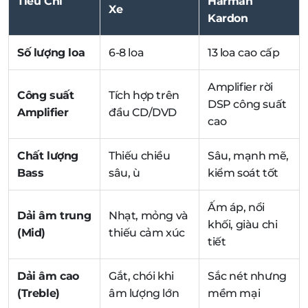
Tiêu Chí
Harman
Xe
Kardon
Số lượng loa
6-8 loa
13 loa cao cấp
Amplifier rời
Công suất
Tích hợp trên
DSP công suất
Amplifier
đầu CD/DVD
cao
Chất lượng
Thiếu chiều
Sâu, mạnh mẽ,
Bass
sâu, ù
kiểm soát tốt
Ấm áp, nổi
Dải âm trung
Nhạt, mỏng và
khối, giàu chi
(Mid)
thiếu cảm xúc
tiết
Dải âm cao
Gắt, chói khi
Sắc nét nhưng
(Treble)
âm lượng lớn
mềm mại