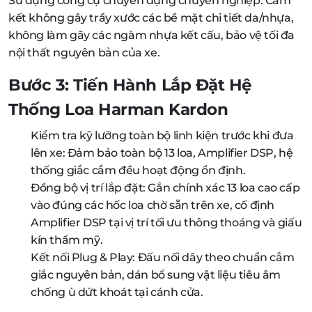
Sử dụng công cụ chuyên dụng chuyên nghiệp: Cam
kết không gây trầy xước các bề mặt chi tiết da/nhựa,
không làm gãy các ngàm nhựa kết cấu, bảo vệ tối đa
nội thất nguyên bản của xe.
Bước 3: Tiến Hành Lắp Đặt Hệ
Thống Loa Harman Kardon
Kiểm tra kỹ lưỡng toàn bộ linh kiện trước khi đưa
lên xe: Đảm bảo toàn bộ 13 loa, Amplifier DSP, hệ
thống giắc cắm đều hoạt động ổn định.
Đồng bộ vị trí lắp đặt: Gắn chính xác 13 loa cao cấp
vào đúng các hốc loa chờ sẵn trên xe, cố định
Amplifier DSP tại vị trí tối ưu thông thoáng và giấu
kín thẩm mỹ.
Kết nối Plug & Play: Đấu nối dây theo chuẩn cắm
giắc nguyên bản, dán bổ sung vật liệu tiêu âm
chống ù dứt khoát tại cánh cửa.