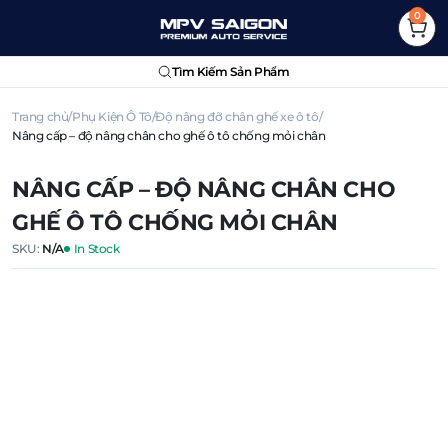
0
Tìm Kiếm Sản Phẩm
Trang chủ
Phụ Kiện Ô Tô
Độ nâng đỡ chân ghế xe ô tô
Nâng cấp – độ nâng chân cho ghế ô tô chống mỏi chân
NÂNG CẤP – ĐỘ NÂNG CHÂN CHO
GHẾ Ô TÔ CHỐNG MỎI CHÂN
SKU:
N/A
In Stock