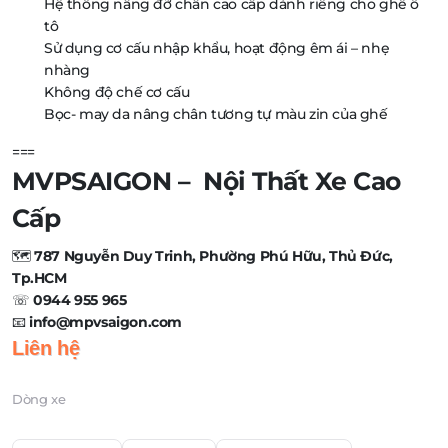
Hệ thống nâng đỡ chân cao cấp dành riêng cho ghế ô
tô
Sử dụng cơ cấu nhập khẩu, hoạt động êm ái – nhẹ
nhàng
Không độ chế cơ cấu
Bọc- may da nâng chân tương tự màu zin của ghế
===
MVPSAIGON – Nội Thất Xe Cao
Cấp
🗺️
787 Nguyễn Duy Trinh, Phường Phú Hữu, Thủ Đức,
Tp.HCM
☏
0944 955 965
📧
info@mpvsaigon.com
Liên hệ
Dòng xe