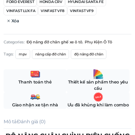
FORD EVEREST
HONDA CRV
HYUNDAI SANTA FE
VINFAST LUX FA
VINFAST VF8
VINFAST VF9
Xóa
Categories:
Độ nâng đỡ chân ghế xe ô tô
,
Phụ Kiện Ô Tô
Tags:
mpv
nâng cấp đỡ chân
độ nâng đỡ chân
Thanh toán thẻ
Thiết kế sản phẩm theo yêu
cầu
Giao nhận xe tận nhà
Ưu đã khủng khi làm combo
Mô tả
Đánh giá (0)