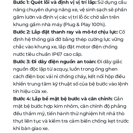
Bước 1: Quét lỗi và định vị vị trí lắp:
Sử dụng cầu
nâng chuyên dụng nâng xe, vệ sinh sạch sẽ phần
gầm lườn và định vị các vị trí lỗ ốc chờ sẵn trên
khung gầm nhà máy (Plug & Play 100%).
Bước 2: Lắp đặt thanh ray và mô-tơ chịu lực:
Cố
định hệ thống giá đỡ bằng thép cường lực vững
chắc vào khung xe, lắp đặt motor điện chống
nước tiêu chuẩn IP67 cao cấp.
Bước 3: Đi dây điện nguồn an toàn:
Đi dây giắc
nguồn độc lập từ acquy, luồn trong ống ghen
cách điện bọc vải nỉ chống cháy, kết nối hộp điều
khiển trung tâm kỹ thuật số của bệ bước vào lệnh
tín hiệu cửa xe.
Bước 4: Lắp bề mặt bệ bước và căn chỉnh:
Gắn
mặt bệ bước hợp kim nhôm, căn chỉnh độ phẳng
đều thẩm mỹ, tiến hành thử nghiệm hít nhả thò
thụt liên tục và kiểm tra cảm biến chống kẹt trước
khi bàn giao xe.