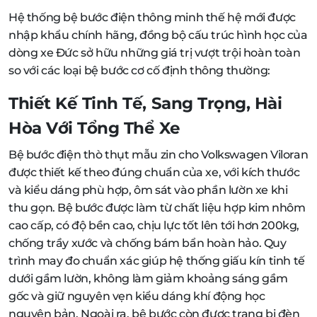
Hệ thống bệ bước điện thông minh thế hệ mới được
nhập khẩu chính hãng, đồng bộ cấu trúc hình học của
dòng xe Đức sở hữu những giá trị vượt trội hoàn toàn
so với các loại bệ bước cơ cố định thông thường:
Thiết Kế Tinh Tế, Sang Trọng, Hài
Hòa Với Tổng Thể Xe
Bệ bước điện thò thụt mẫu zin cho Volkswagen Viloran
được thiết kế theo đúng chuẩn của xe, với kích thước
và kiểu dáng phù hợp, ôm sát vào phần lườn xe khi
thu gọn. Bệ bước được làm từ chất liệu hợp kim nhôm
cao cấp, có độ bền cao, chịu lực tốt lên tới hơn 200kg,
chống trầy xước và chống bám bẩn hoàn hảo. Quy
trình may đo chuẩn xác giúp hệ thống giấu kín tinh tế
dưới gầm lườn, không làm giảm khoảng sáng gầm
gốc và giữ nguyên vẹn kiểu dáng khí động học
nguyên bản. Ngoài ra, bệ bước còn được trang bị đèn