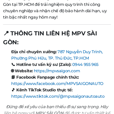
Gòn tại TP.HCM để trải nghiệm quy trình thi công
chuyên nghiệp và nhận chế độ bảo hành dài hạn, uy
tín bậc nhất ngay hôm nay!
📍 THÔNG TIN LIÊN HỆ MPV SÀI
GÒN:
Địa chỉ chuyên xưởng:
787 Nguyễn Duy Trinh,
Phường Phú Hữu, TP. Thủ Đức, TP.HCM
📞 Hotline tư vấn kỹ sư (Zalo):
0944 955 965
🌐 Website:
https://mpvsaigon.com
📘 Facebook Fanpage chính thức:
https://www.facebook.com/MPVSAIGONAUTO
🎵 Kênh TikTok Studio thực tế:
https://www.tiktok.com/@mpvsaigonautoauto
Đừng để xế yêu của bạn thiếu đi sự sang trọng. Hãy
liên hệ ngay với
MPV SÀI GÒN
để được tư vấn thiết kế