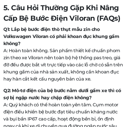
5. Câu Hỏi Thường Gặp Khi Nâng
Cấp Bệ Bước Điện Viloran (FAQs)
Q1: Lắp bệ bước điện thò thụt mẫu zin cho
Volkswagen Viloran có phải khoan đục khung gầm
không?
A: Hoàn toàn không. Sản phẩm thiết kế chuẩn phom
zin theo xe Viloran nên toàn bộ hệ thống pas treo, giá
đỡ đều được bắt vít trực tiếp vào các lỗ chờ có sẵn trên
khung gầm của nhà sản xuất, không cần khoan đục
hay hàn cắt kết cấu nguyên bản của xe.
Q2: Mô-tơ điện của bệ bước nằm dưới gầm xe thì có
sợ bị ngập nước hay chập điện không?
A: Quý khách có thể hoàn toàn yên tâm. Cụm motor
điện điều khiển bệ bước đạt tiêu chuẩn kháng nước
và bụi bẩn IP67 cao cấp, hoạt động bền bỉ, ổn định
ngay cả khi xe di chuyển qua đường ngập nước sâu,