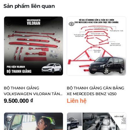
Sản phẩm liên quan
BỘ THANH GIẰNG
BỘ THANH GIẰNG CÂN BẰNG
VOLKSWAGEN VILORAN TĂNG
XE MERCEDES BENZ V250
CƯỜNG CÂN BẰNG XE
9.500.000
₫
Liên hệ