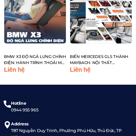
BMW X3 ĐỘ NGẢ LƯNG CHỈNH
BIẾN MERCEDES GLS THÀNH
ĐIỆN: HÀNH TRÌNH THOẢI MÁI
MAYBACH: NỘI THẤT
CHUẨN CÔNG THÁI HỌC
LIMOUSINE, TIỆN NGHI CAO
Liên hệ
Liên hệ
CẤP VÀ CÔNG THÁI HỌC
Hotline
0944 955 965
Address
787 Nguyễn Duy Trinh, Phường Phú Hữu, Thủ Đức, TP