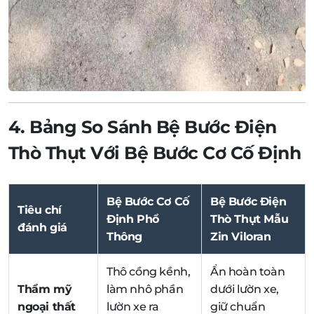
4. Bảng So Sánh Bệ Bước Điện
Thò Thụt Với Bệ Bước Cơ Cố Định
Bệ Bước Cơ Cố
Bệ Bước Điện
Tiêu chí
Định Phổ
Thò Thụt Mẫu
đánh giá
Thông
Zin Viloran
Thô cồng kềnh,
Ẩn hoàn toàn
Thẩm mỹ
làm nhô phần
dưới lườn xe,
ngoại thất
lườn xe ra
giữ chuẩn