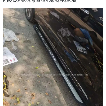
bước vô tình va quệt vào vỉa hè thềm đá.