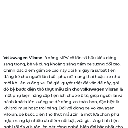
Volkswagen Viloran
là dòng MPV cỡ lớn sở hữu kiểu dáng
sang trọng, bệ vệ cùng khoảng sáng gầm xe tương đối cao.
Chính đặc điểm gầm xe cao này đôi khi gây ra sự bất tiện
đáng kể cho người lớn tuổi, phụ nữ mang thai hoặc trẻ nhỏ
mỗi khi lên xuống xe. Để giải quyết triệt để vấn đề này, gói
độ
bệ bước điện thò thụt mẫu zin cho volkswagen viloran
là
một phụ kiện nâng cấp tiện ích cho xe ô tô, giúp người lái và
hành khách lên xuống xe dễ dàng, an toàn hơn, đặc biệt là
khi trời mưa hoặc trời nắng. Đối với dòng xe Volkswagen
Viloran, bệ bước điện thò thụt mẫu zin là một lựa chọn phù
hợp, mang lại nhiều ưu điểm nổi bật, vừa gia tăng tính tiện
nghi tối đa vừa tôn lên nét công nghệ, hiện đại bậc nhất cho