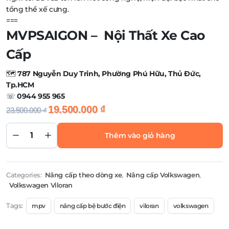
tổng thể xế cưng.
===
MVPSAIGON – Nội Thất Xe Cao
Cấp
🗺️
787 Nguyễn Duy Trinh, Phường Phú Hữu, Thủ Đức,
Tp.HCM
☏
0944 955 965
Giá
Giá
19.500.000
₫
23.500.000
₫
NÂNG CẤP BỆ
BƯỚC ĐIỆN
gốc
hiện
THÒ THỤT
MẪU ZIN CHO
Thêm vào giỏ hàng
là:
tại
VOLKSWAGEN
VILORAN
23.500.000 ₫.
là:
quantity
19.500.000 ₫.
Categories:
Nâng cấp theo dòng xe
,
Nâng cấp Volkswagen
,
Volkswagen Viloran
Tags:
mpv
nâng cấp bệ bước điện
viloran
volkswagen