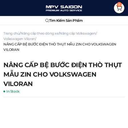
0
Tìm Kiếm Sản Phẩm
Trang chủ
Nâng cấp theo dòng xe
Nâng cấp Volkswagen
Volkswagen Viloran
NÂNG CẤP BỆ BƯỚC ĐIỆN THÒ THỤT MẪU ZIN CHO VOLKSWAGEN
VILORAN
NÂNG CẤP BỆ BƯỚC ĐIỆN THÒ THỤT
MẪU ZIN CHO VOLKSWAGEN
VILORAN
In Stock