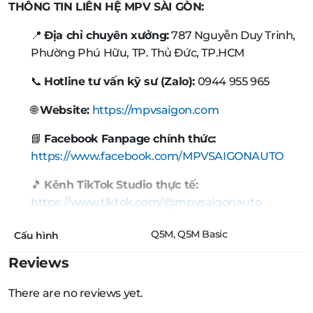
THÔNG TIN LIÊN HỆ MPV SÀI GÒN:
📍
Địa chỉ chuyên xưởng:
787 Nguyễn Duy Trinh,
Phường Phú Hữu, TP. Thủ Đức, TP.HCM
📞
Hotline tư vấn kỹ sư (Zalo):
0944 955 965
🌐
Website:
https://mpvsaigon.com
📘
Facebook Fanpage chính thức:
https://www.facebook.com/MPVSAIGONAUTO
🎵
Kênh TikTok Studio thực tế:
https://www.tiktok.com/@mpvsaigonauto
Q5M, Q5M Basic
Cấu hình
Reviews
There are no reviews yet.