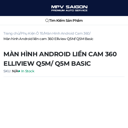
Tìm Kiếm Sản Phẩm
Trang chủ
Phụ Kiện Ô Tô
Màn Hình Android Cam 360
Màn hình Android liền cam 360 Elliview Q5M/ Q5M Basic
MÀN HÌNH ANDROID LIỀN CAM 360
ELLIVIEW Q5M/ Q5M BASIC
SKU:
N/A
In Stock