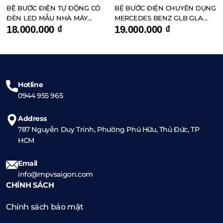
BỆ BƯỚC ĐIỆN TỰ ĐỘNG CÓ
BỆ BƯỚC ĐIỆN CHUYÊN DỤNG
ĐÈN LED MẪU NHÀ MÁY
MERCEDES BENZ GLB GLA
VOLKSWAGEN VILORAN
GLC GLE GLS G500 G63
18.000.000
₫
19.000.000
₫
Hotline
0944 955 965
Address
787 Nguyễn Duy Trinh, Phường Phú Hữu, Thủ Đức, TP
HCM
Email
info@mpvsaigon.com
CHÍNH SÁCH
Chính sách bảo mật