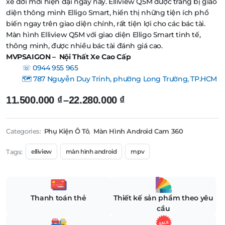
xe đời mới hiện đại ngày nay. Elliview Q5M được trang bị giao
diện thông minh Elligo Smart, hiển thị những tiện ích phổ
biến ngay trên giao diện chính, rất tiện lợi cho các bác tài.
Màn hình Elliview Q5M với giao diện Elligo Smart tinh tế,
thông minh, được nhiều bác tài đánh giá cao.
MVPSAIGON – Nội Thất Xe Cao Cấp
☏ 0944 955 965
🗺️ 787 Nguyễn Duy Trinh, phường Long Trường, TP.HCM
Khoảng
11.500.000
₫
–
22.280.000
₫
giá:
từ
Categories:
Phụ Kiện Ô Tô
,
Màn Hình Android Cam 360
11.500.000 ₫
Tags:
elliview
màn hình android
mpv
đến
22.280.000 ₫
Thanh toán thẻ
Thiết kế sản phẩm theo yêu
cầu