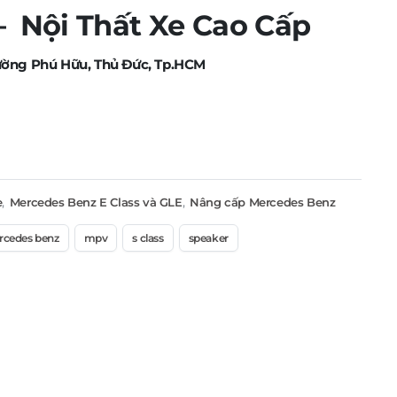
Nội Thất Xe Cao Cấp
ường Phú Hữu, Thủ Đức, Tp.HCM
e
,
Mercedes Benz E Class và GLE
,
Nâng cấp Mercedes Benz
cedes benz
mpv
s class
speaker