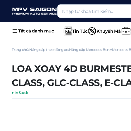
Tất cả danh mục
Tin Tức
Khuyến Mãi
Trang chủ
Nâng cấp theo dòng xe
Nâng cấp Mercedes Benz
Mercedes B
LOA XOAY 4D BURMESTER
CLASS, GLC-CLASS, E-CL
In Stock