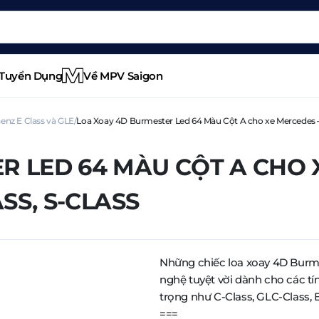
Tuyển Dụng
Về MPV Saigon
enz E Class và GLE
Loa Xoay 4D Burmester Led 64 Màu Cột A cho xe Mercedes – B
 LED 64 MÀU CỘT A CHO X
ASS, S-CLASS
Những chiếc loa xoay 4D Burme
nghệ tuyệt vời dành cho các tí
trọng như C-Class, GLC-Class, E
===