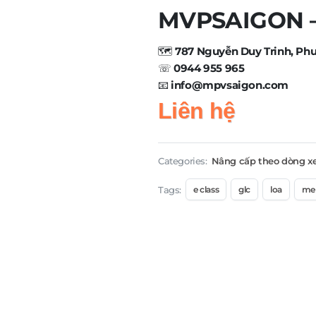
MVPSAIGON – 
🗺️
787 Nguyễn Duy Trinh, Ph
☏
0944 955 965
📧
info@mpvsaigon.com
Liên hệ
Categories:
Nâng cấp theo dòng x
Tags:
e class
glc
loa
mer