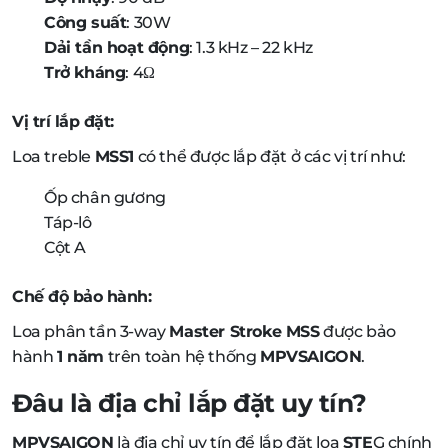
Công suất
: 30W
Dải tần hoạt động
: 1.3 kHz – 22 kHz
Trở kháng
: 4Ω
Vị trí lắp đặt:
Loa treble
MSS1
có thể được lắp đặt ở các vị trí như:
Ốp chân gương
Táp-lô
Cột A
Chế độ bảo hành:
Loa phân tần 3-way
Master Stroke MSS
được bảo
hành
1 năm
trên toàn hệ thống
MPVSAIGON
.
Đâu là địa chỉ lắp đặt uy tín?
MPVSAIGON
là địa chỉ uy tín để lắp đặt loa
STE
G chính