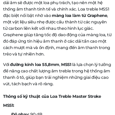
dải âm sẽ được một loa phụ trách, tạo nên một hệ
thống âm thanh tinh tế và chính xác. Loa treble MSS1
đặc biệt nổi bật nhờ vào
màng loa làm từ Graphene
,
một vật liệu siêu nhẹ được cấu thành từ các nguyên
tử carbon liên kết với nhau theo hình lục giác.
Graphene giúp tăng tốc độ dao động của màng loa, từ
đó đáp ứng tín hiệu âm thanh ở các dải tần cao một
cách mượt mà và ổn định, mang đến âm thanh trong
trẻo và tự nhiên hơn.
Với
đường kính loa 55,8mm
,
MSS1
là lựa chọn lý tưởng
để nâng cao chất lượng âm treble trong hệ thống âm
thanh ô tô, giúp bạn trải nghiệm những giai điệu cao
vút, tách bạch và rõ ràng.
Thông số kỹ thuật của Loa Treble Master Stroke
MSS1:
Độ nhạy
: 90 dB