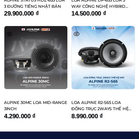
3 ĐƯỜNG TIẾNG NHẬT BẢN
WAY CÔNG NGHỆ HYBRID
FIBER
29.900.000
₫
14.500.000
₫
ALPINE 30MC LOA MID-RANGE
LOA ALPINE R2-S65 LOA
3INCH
ĐỒNG TRỤC 2WAYS THẾ HỆ
MỚI
4.290.000
₫
8.990.000
₫