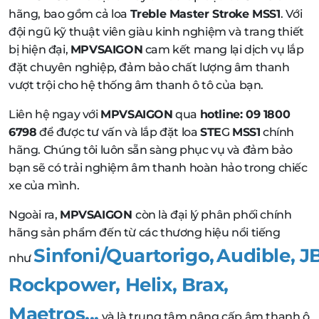
hãng, bao gồm cả loa
Treble Master Stroke MSS1
. Với
đội ngũ kỹ thuật viên giàu kinh nghiệm và trang thiết
bị hiện đại,
MPVSAIGON
cam kết mang lại dịch vụ lắp
đặt chuyên nghiệp, đảm bảo chất lượng âm thanh
vượt trội cho hệ thống âm thanh ô tô của bạn.
Liên hệ ngay với
MPVSAIGON
qua
hotline: 09 1800
6798
để được tư vấn và lắp đặt loa
STE
G
MSS1
chính
hãng. Chúng tôi luôn sẵn sàng phục vụ và đảm bảo
bạn sẽ có trải nghiệm âm thanh hoàn hảo trong chiếc
xe của mình.
Ngoài ra,
MPVSAIGON
còn là đại lý phân phối chính
hãng sản phẩm đến từ các thương hiệu nổi tiếng
Sinfoni/Quartorigo
,
Audible
,
J
như
Rockpower
,
Helix
,
Brax,
Maetros,..
và là trung tâm nâng cấp âm thanh ô