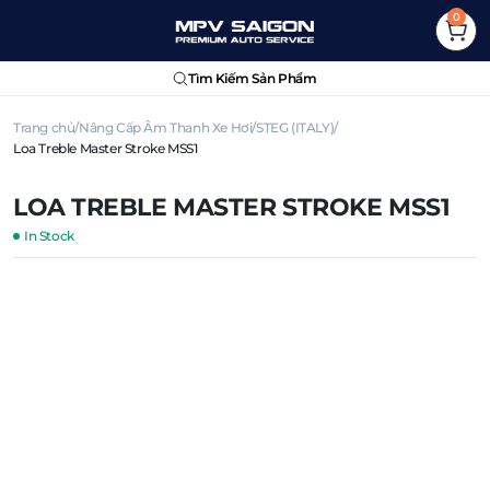
0
Tìm Kiếm Sản Phẩm
Trang chủ
Nâng Cấp Âm Thanh Xe Hơi
STEG (ITALY)
Loa Treble Master Stroke MSS1
LOA TREBLE MASTER STROKE MSS1
In Stock