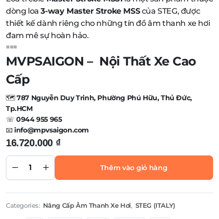
dòng loa
3-way Master Stroke MSS
của STEG, được
thiết kế dành riêng cho những tín đồ âm thanh xe hơi
đam mê sự hoàn hảo.
===
MVPSAIGON – Nội Thất Xe Cao
Cấp
🗺️
787 Nguyễn Duy Trinh, Phường Phú Hữu, Thủ Đức,
Tp.HCM
☏
0944 955 965
📧
info@mpvsaigon.com
16.720.000
₫
Loa
Treble
Master
Thêm vào giỏ hàng
Stroke
MSS1
quantity
Categories:
Nâng Cấp Âm Thanh Xe Hơi
,
STEG (ITALY)