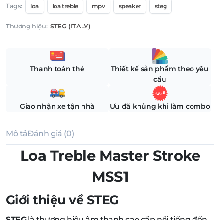
Tags:
loa
loa treble
mpv
speaker
steg
Thương hiệu:
STEG (ITALY)
Thanh toán thẻ
Thiết kế sản phẩm theo yêu
cầu
Giao nhận xe tận nhà
Ưu đã khủng khi làm combo
Mô tả
Đánh giá (0)
Loa Treble Master Stroke
MSS1
Giới thiệu về STEG
STEG
là thương hiệu âm thanh cao cấp nổi tiếng đến