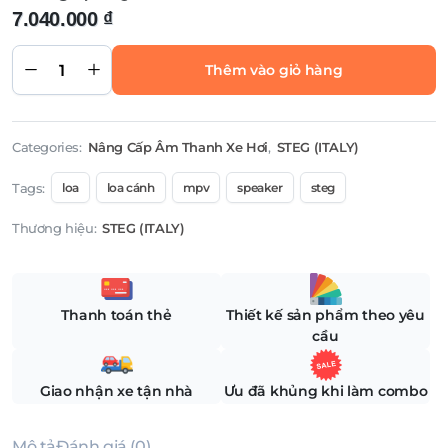
7.040.000
₫
Loa
cánh
STEG
Thêm vào giỏ hàng
BZ 40B
quantity
Categories:
Nâng Cấp Âm Thanh Xe Hơi
,
STEG (ITALY)
Tags:
loa
loa cánh
mpv
speaker
steg
Thương hiệu:
STEG (ITALY)
Thanh toán thẻ
Thiết kế sản phẩm theo yêu
cầu
Giao nhận xe tận nhà
Ưu đã khủng khi làm combo
Mô tả
Đánh giá (0)