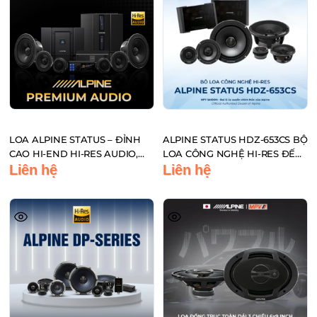
LOA ALPINE STATUS – ĐỈNH
ALPINE STATUS HDZ-653CS BỘ
CAO HI-END HI-RES AUDIO,
LOA CÔNG NGHỆ HI-RES ĐẾN
CHUẨN PHÒNG THU TRÊN XE
TỪ NHẬT BẢN
Liên hệ
Liên hệ
HƠI