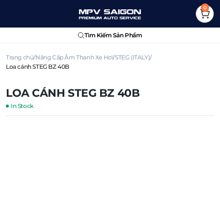
0
Tìm Kiếm Sản Phẩm
Trang chủ
Nâng Cấp Âm Thanh Xe Hơi
STEG (ITALY)
Loa cánh STEG BZ 40B
LOA CÁNH STEG BZ 40B
In Stock