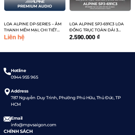
LOA ALPINE DP-SERIES – ÂM
LOA ALPINE SPJ-691C3 LOA
THANH MỀM MẠI, CHI TIẾT
ĐỒNG TRỤC TOÀN DẢI 3
CHO NGƯỜI YÊU NHẠC TRỮ
CHIỀU 6×9 INCH
Liên hệ
2.590.000
₫
TÌNH VÀ BOLERO
Hotline
0944 955 965
Address
787 Nguyễn Duy Trinh, Phường Phú Hữu, Thủ Đức, TP
HCM
Email
info@mpvsaigon.com
CHÍNH SÁCH