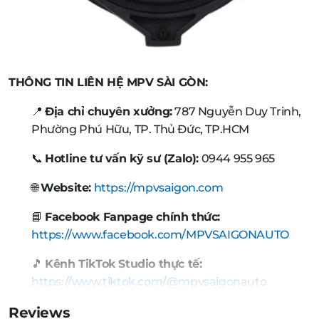
THÔNG TIN LIÊN HỆ MPV SÀI GÒN:
📍
Địa chỉ chuyên xưởng:
787 Nguyễn Duy Trinh,
Phường Phú Hữu, TP. Thủ Đức, TP.HCM
📞
Hotline tư vấn kỹ sư (Zalo):
0944 955 965
🌐
Website:
https://mpvsaigon.com
📘
Facebook Fanpage chính thức:
https://www.facebook.com/MPVSAIGONAUTO
🎵
Kênh TikTok Studio thực tế:
https://www.tiktok.com/@mpvsaigonauto
Reviews