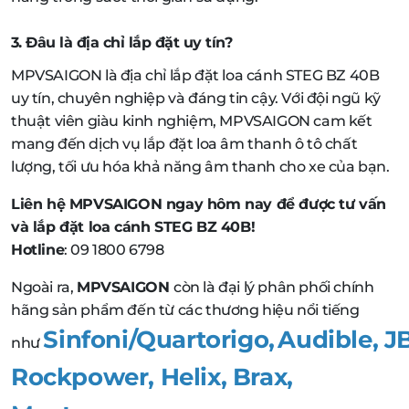
3. Đâu là địa chỉ lắp đặt uy tín?
MPVSAIGON là địa chỉ lắp đặt loa cánh STEG BZ 40B
uy tín, chuyên nghiệp và đáng tin cậy. Với đội ngũ kỹ
thuật viên giàu kinh nghiệm, MPVSAIGON cam kết
mang đến dịch vụ lắp đặt loa âm thanh ô tô chất
lượng, tối ưu hóa khả năng âm thanh cho xe của bạn.
Liên hệ MPVSAIGON ngay hôm nay để được tư vấn
và lắp đặt loa cánh STEG BZ 40B!
Hotline
: 09 1800 6798
Ngoài ra,
MPVSAIGON
còn là đại lý phân phối chính
hãng sản phẩm đến từ các thương hiệu nổi tiếng
Sinfoni/Quartorigo
,
Audible
,
J
như
Rockpower
,
Helix
,
Brax,