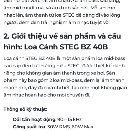
biệt nổi bật với chất âm Châu Âu, âm bass sâu lắng,
âm mid mượt mà, và âm treb sắc nét. Mỗi khi mở
nhạc lên, âm thanh từ loa STEG dễ dàng đi vào lòng
người, đem đến trải nghiệm âm nhạc tuyệt vời.
2. Giới thiệu về sản phẩm và cấu
hình: Loa Cánh STEG BZ 40B
Loa cánh STEG BZ 40B là một sản phẩm loa mid-bass
cao cấp đến từ thương hiệu STEG, được thiết kế dành
riêng cho không gian âm thanh trong xe hơi. Sản
phẩm này bao gồm 2 loa mid-bass, đem lại âm thanh
mạnh mẽ, đầy đặn và chi tiết, tạo nên một không gian
âm nhạc hoàn hảo cho mọi chuyến đi.
Thông số kỹ thuật:
Dải tần hoạt động
: 90 – 15 kHz
Công suất loa
: 30W RMS, 60W Max