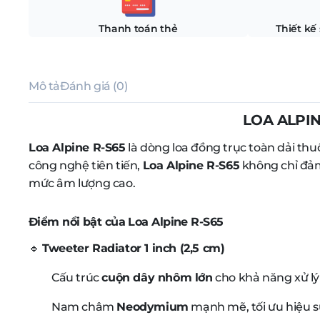
Thanh toán thẻ
Thiết kế
Mô tả
Đánh giá (0)
LOA ALPIN
Loa Alpine R-S65
là dòng loa đồng trục toàn dải th
công nghệ tiên tiến,
Loa Alpine R-S65
không chỉ đảm 
mức âm lượng cao.
Điểm nổi bật của Loa Alpine R-S65
🔹
Tweeter Radiator 1 inch (2,5 cm)
Cấu trúc
cuộn dây nhôm lớn
cho khả năng xử lý 
Nam châm
Neodymium
mạnh mẽ, tối ưu hiệu s