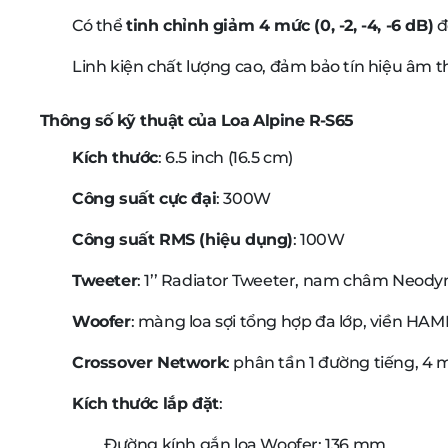
Có thể
tinh chỉnh giảm 4 mức (0, -2, -4, -6 dB)
đ
Linh kiện chất lượng cao, đảm bảo tín hiệu âm t
Thông số kỹ thuật của Loa Alpine R-S65
Kích thước
: 6.5 inch (16.5 cm)
Công suất cực đại
: 300W
Công suất RMS (hiệu dụng)
: 100W
Tweeter
: 1’’ Radiator Tweeter, nam châm Neo
Woofer
: màng loa sợi tổng hợp đa lớp, viền 
Crossover Network
: phân tần 1 đường tiếng, 4
Kích thước lắp đặt
:
Đường kính gắn loa Woofer: 136 mm