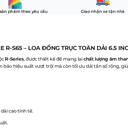
 sản phẩm theo yêu cầu
Giao nhận xe tận nhà
E R-S65 – LOA ĐỒNG TRỤC TOÀN DẢI 6.5 INCH
uộc
R-Series
, được thiết kế để mang lại
chất lượng âm tha
bảo hiệu suất vượt trội mà còn tối ưu dải tần số rộng, gi
dải cao tinh tế.
uất.