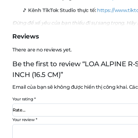
🎵
Kênh TikTok Studio thực tế:
https://www.ti
Đừng để xế yêu của bạn thiếu đi sự sang trọng. Hãy 
Reviews
There are no reviews yet.
Be the first to review “LOA ALPINE R-
INCH (16.5 CM)”
Email của bạn sẽ không được hiển thị công khai.
Các
Your rating
*
Your review
*