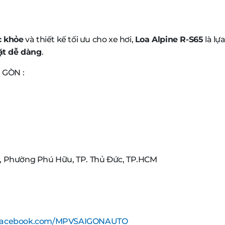
c khỏe
và thiết kế tối ưu cho xe hơi,
Loa Alpine R-S65
là lự
ặt dễ dàng
.
 GÒN :
, Phường Phú Hữu, TP. Thủ Đức, TP.HCM
.facebook.com/MPVSAIGONAUTO