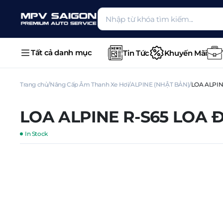
Tất cả danh mục
Tin Tức
Khuyến Mãi
Trang chủ
Nâng Cấp Âm Thanh Xe Hơi
ALPINE (NHẬT BẢN)
LOA ALPINE
LOA ALPINE R-S65 LOA ĐỒ
In Stock