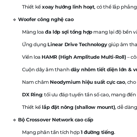
Thiết kế
xoay hướng linh hoạt
, có thể lắp phẳn
🔹
Woofer công nghệ cao
Màng loa
đa lớp sợi tổng hợp
mang lại độ bền v
Ứng dụng
Linear Drive Technology
giúp âm tha
Viền loa
HAMR (High Amplitude Multi-Roll)
– cô
Cuộn dây âm thanh
dây nhôm tiết diện lớn & 
Nam châm
Neodymium hiệu suất cực cao
, ch
DX Ring
: tối ưu đáp tuyến tần số cao, mang đế
Thiết kế
lắp đặt nông (shallow mount)
, dễ dàn
🔹
Bộ Crossover Network cao cấp
Mạng phân tần tích hợp
1 đường tiếng
.