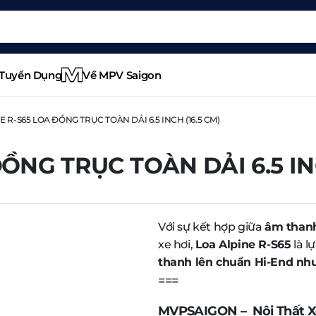
Tuyển Dụng
Về MPV Saigon
 R-S65 LOA ĐỒNG TRỤC TOÀN DẢI 6.5 INCH (16.5 CM)
NG TRỤC TOÀN DẢI 6.5 IN
Với sự kết hợp giữa
âm thanh
xe hơi,
Loa Alpine R-S65
là l
thanh lên chuẩn Hi-End nh
===
MVPSAIGON – Nội Thất X