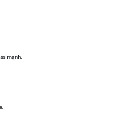
bass mạnh.
e.