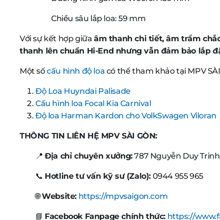
Chiều sâu lắp loa: 59 mm
Với sự kết hợp giữa
âm thanh chi tiết, âm trầm chắ
thanh lên chuẩn Hi-End nhưng vẫn đảm bảo lắp đ
Một số
cấu hình độ loa
có thể tham khảo tại MPV SÀI
Độ Loa Huyndai Palisade
Cấu hình loa Focal Kia Carnival
Độ loa Harman Kardon cho VolkSwagen Viloran
THÔNG TIN LIÊN HỆ MPV SÀI GÒN:
📍
Địa chỉ chuyên xưởng:
787 Nguyễn Duy Trinh
📞
Hotline tư vấn kỹ sư (Zalo):
0944 955 965
🌐
Website:
https://mpvsaigon.com
📘
Facebook Fanpage chính thức:
https://www