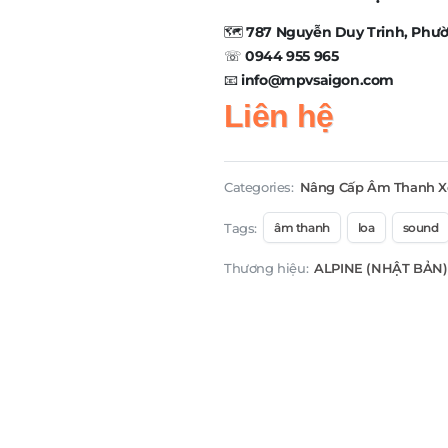
🗺️
787 Nguyễn Duy Trinh, Phư
☏
0944 955 965
📧
info@mpvsaigon.com
Liên hệ
Categories:
Nâng Cấp Âm Thanh X
Tags:
âm thanh
loa
sound
Thương hiệu:
ALPINE (NHẬT BẢN)