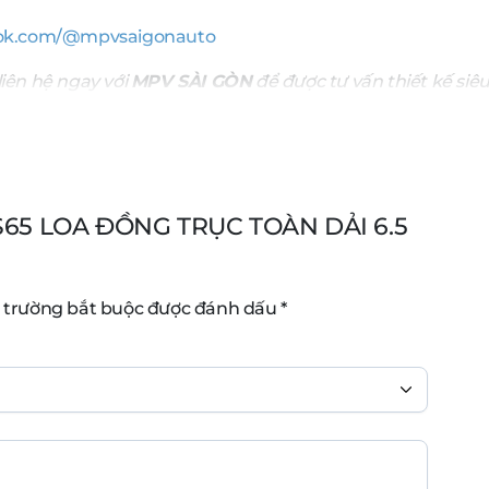
ktok.com/@mpvsaigonauto
liên hệ ngay với
MPV SÀI GÒN
để được tư vấn thiết kế si
S65 LOA ĐỒNG TRỤC TOÀN DẢI 6.5
 trường bắt buộc được đánh dấu
*