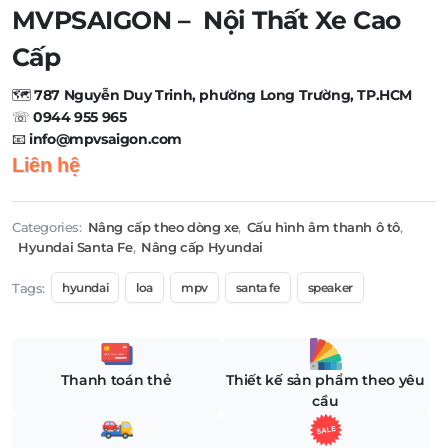
MVPSAIGON – Nội Thất Xe Cao
Cấp
🗺️
787 Nguyễn Duy Trinh, phường Long Trường, TP.HCM
☏
0944 955 965
📧
info@mpvsaigon.com
Liên hệ
Categories:
Nâng cấp theo dòng xe
,
Cấu hình âm thanh ô tô
,
Hyundai Santa Fe
,
Nâng cấp Hyundai
Tags:
hyundai
loa
mpv
santa fe
speaker
Thanh toán thẻ
Thiết kế sản phẩm theo yêu
cầu